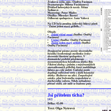
Zvuková režie, mix: Ondřej Fuciman
Dramaturgie: Milena Fucimanová
Překlad hebrejských textů: Jiřina
Šedinová
Mastering: Peter Múdry
Obálka: Miroslav Bartoš
Odborná spolupráce: Jana Valová
Na CD byla použita židovská lidová píseň
"Znám jeden starý příběh..."
Obsah:
Zdání věčné pouti
(hudba: Ondřej
Fuciman)
Cizinci
(hudba: Ondřej Fuciman)
Znám jeden starý příběh
(hudba:
Ondřej Fuciman)
Dvojjazyčné pásmo poezie slovenského
básníka konkretizuje myšlenku česko-
slovenské literární spolupráce. V
dramatické podobě představuje
monotematickou básníkovu sbírku Rút.
Fiktivní dialog s jedním z nejvýraznějších
starozákonních příběhů, který zneklidňuje
lidstvo po celá staletí. Ústřední motiv
doplňují reflexivní verše z další básnické
sbírky: Rozhovor na ulici. Znepokojivé
otázky, plné bolestného rozpoložení a
duchovního vzdoru. Nikdy nebudeme
přesně vědět, ale stále se budeme ptát.
Jsi přítelem ticha?
[42]
Délka: 45:06
Text: Olga Nytrová