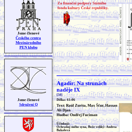
Za finanční podpory Státního
fondu kultury České republiky.
Jsme členové
Českého centra
Mezinárodního
PEN klubu
Agadir: Na strunách
naděje IX
[50]
Jsme členové
Délka: 61:06
Sdružení Q
Text: Raúl Zurita, Max Ščur, Hassan
Ali Djan
Hudba: Ondřej Fuciman
Účinkují:
Ochraňuj mého syna, Bože veliký: Andrea
Bakalová