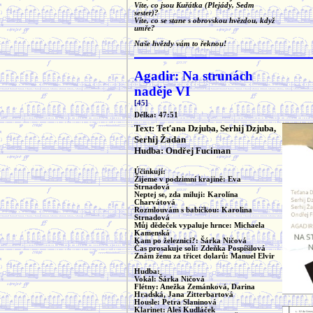
Víte, co jsou Kuřátka (Plejády, Sedm
sester)?
Víte, co se stane s obrovskou hvězdou, když
umře?
Naše hvězdy vám to řeknou!
Agadir: Na strunách
naděje VI
[45]
Délka: 47:51
Text: Teťana Dzjuba, Serhij Dzjuba,
Serhij Žadan
Hudba: Ondřej Fuciman
Účinkují:
Žijeme v podzimní krajině: Eva
Strnadová
Neptej se, zda miluji: Karolína
Charvátová
Rozmlouvám s babičkou: Karolina
Strnadová
Můj dědeček vypaluje hrnce: Michaela
Kamenská
Kam po železnici?: Šárka Ničová
Čas prosakuje solí: Zdeňka Pospíšilová
Znám ženu za třicet dolarů: Manuel Elvir
Hudba:
Vokál: Šárka Ničová
Flétny: Anežka Zemánková, Darina
Hradská, Jana Zitterbartová
Housle: Petra Slaninová
Klarinet: Aleš Kudláček