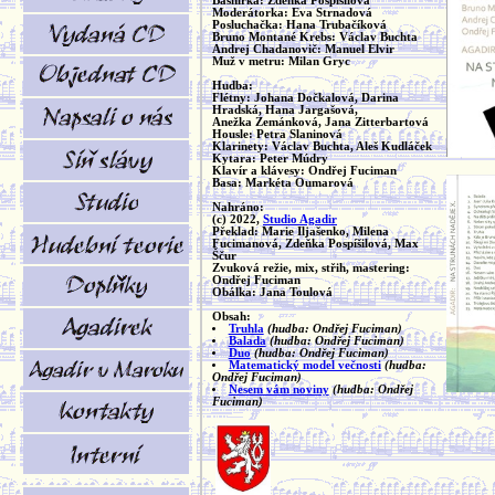
Básnířka: Zdeňka Pospíšilová
Moderátorka: Eva Strnadová
Posluchačka: Hana Trubačíková
Bruno Montané Krebs: Václav Buchta
Andrej Chadanovič: Manuel Elvir
Muž v metru: Milan Gryc
Hudba:
Flétny: Johana Dočkalová, Darina
Hradská, Hana Jargašová,
Anežka Zemánková, Jana Zitterbartová
Housle: Petra Slaninová
Klarinety: Václav Buchta, Aleš Kudláček
Kytara: Peter Múdry
Klavír a klávesy: Ondřej Fuciman
Basa: Markéta Oumarová
Nahráno:
(c) 2022,
Studio Agadir
Překlad: Marie Iljašenko, Milena
Fucimanová, Zdeňka Pospíšilová, Max
Ščur
Zvuková režie, mix, střih, mastering:
Ondřej Fuciman
Obálka: Jana Toulová
Obsah:
Truhla
(hudba: Ondřej Fuciman)
Balada
(hudba: Ondřej Fuciman)
Duo
(hudba: Ondřej Fuciman)
Matematický model večnosti
(hudba:
Ondřej Fuciman)
Nesem vám noviny
(hudba: Ondřej
Fuciman)