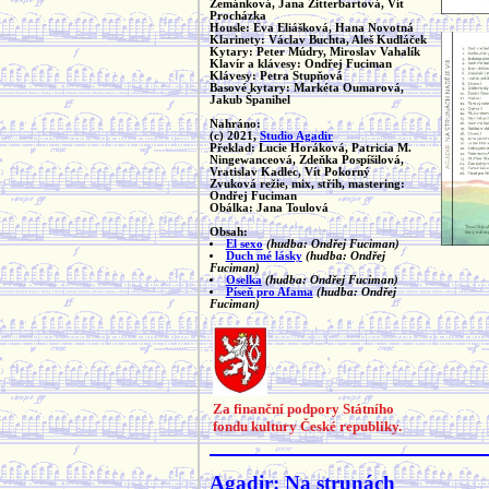
Zemánková, Jana Zitterbartová, Vít
Procházka
Housle: Eva Eliášková, Hana Novotná
Klarinety: Václav Buchta, Aleš Kudláček
Kytary: Peter Múdry, Miroslav Vahalík
Klavír a klávesy: Ondřej Fuciman
Klávesy: Petra Stupňová
Basové kytary: Markéta Oumarová,
Jakub Španihel
Nahráno:
(c) 2021,
Studio Agadir
Překlad: Lucie Horáková, Patricia M.
Ningewanceová, Zdeňka Pospíšilová,
Vratislav Kadlec, Vít Pokorný
Zvuková režie, mix, střih, mastering:
Ondřej Fuciman
Obálka: Jana Toulová
Obsah:
El sexo
(hudba: Ondřej Fuciman)
Duch mé lásky
(hudba: Ondřej
Fuciman)
Oselka
(hudba: Ondřej Fuciman)
Píseň pro Afama
(hudba: Ondřej
Fuciman)
Za finanční podpory Státního
fondu kultury České republiky.
Agadir: Na strunách