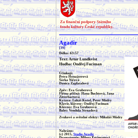
Za finanční podpory Státního
fondu kultury České republiky.
Agadir
[39]
Délka: 63:57
Text: Artur Lundkvist
Hudba: Ondřej Fuciman
Účinkují:
Petra Honajzerová
Šárka Ničová
Danica Zaplatalová
Zpěv: Eva Gruberová
Flétna příčná: Hana Buchtová, Jana
Zitterbartová
Kytara: Lukáš Kotol, Peter Múdry
Klavír, klávesy: Ondřej Fuciman
Klávesy: Eva Gruberová
Balet: Vendula Strnadová
Zvukové a světelné efekty: Mikuláš Múdry
Nahráno:
(c) 2015,
Studio Agadir
Dramaturgie: Milena Fucimanová