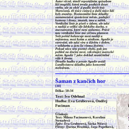
Autor věcně, téměř reportážním způsobem
líčí tragédii, která trvala pouhých deset
vteřin, ale za oběť jí padlo devět tisíc
Maročanů, tři tisíce cizinců a další tisíce lidí
byly zraněny. Horizontální linie skladby
zaznamenává zpustošené město, padající
kameny i domy, zmatek, tmu a nářek.
Vertikální linie je píseň o úderu, ale také
o naději a veliké síle lidského ducha, o
znovuzrození, které není zadarmo. Právě
tato vertikální linie má věčnou platnost.
Svět pořád balancuje mezi nadějí a
nejistotou, mezi bytím a zánikem. Agadir je
varování, ale také víra a důvěra v dobro,
v solidaritu a úctu ke všemu živému.
Pokud něco této poemě chybí, pak jen
pohled na dnešní nové, vzkvétající marocké
město Agadir ? jako doklad nezničitelné
vůle k životu.
Divadlo hudby a poezie Agadir uvádí
Lundkvistovu skladbu jako koncertní
melodram.
Šaman z kančích hor
[38]
Délka: 50:34
Text: Ivo Odehnal
Hudba: Eva Gruberová, Ondřej
Fuciman
Účinkují:
Text: Milena Fucimanová, Karolina
Strnadová
Zpěv: Eva Gruberová, Šárka Ničová
Flétny: Darina Hradská, Jana Popelková,