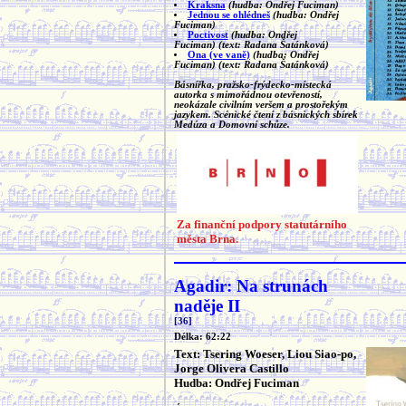
Kraksna
(hudba: Ondřej Fuciman)
Jednou se ohlédneš
(hudba: Ondřej
Fuciman)
Poctivost
(hudba: Ondřej
Fuciman)
(text: Radana Šatánková)
Ona (ve vaně)
(hudba: Ondřej
Fuciman)
(text: Radana Šatánková)
Básnířka, pražsko-frýdecko-místecká
autorka s mimořádnou otevřeností,
neokázale civilním veršem a prostořekým
jazykem. Scénické čtení z básnických sbírek
Medúza a Domovní schůze.
Za finanční podpory statutárního
města Brna.
Agadir: Na strunách
naděje II
[36]
Délka: 62:22
Text: Tsering Woeser, Liou Siao-po,
Jorge Olivera Castillo
Hudba: Ondřej Fuciman