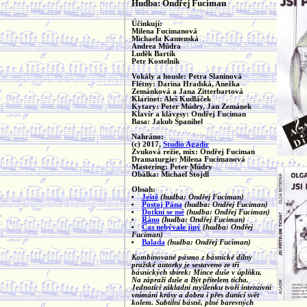
Hudba: Ondřej Fuciman
Účinkují:
Milena Fucimanová
Michaela Kamenská
Andrea Múdra
Luděk Bartík
Petr Kostelník
Vokály a housle: Petra Slaninová
Flétny: Darina Hradská, Anežka
Zemánková a Jana Zitterbartová
Klarinet: Aleš Kudláček
Kytary: Peter Múdry, Jan Zemánek
Klavír a klávesy: Ondřej Fuciman
Basa: Jakub Španihel
Nahráno:
(c) 2017,
Studio Agadir
Zvuková režie, mix: Ondřej Fuciman
Dramaturgie: Milena Fucimanová
Mastering: Peter Múdry
Obálka: Michael Štojdl
Obsah:
Ještě
(hudba: Ondřej Fuciman)
Postoj Pána
(hudba: Ondřej Fuciman)
Dotkni se mě
(hudba: Ondřej Fuciman)
Ráno
(hudba: Ondřej Fuciman)
Čas nebývale jiný
(hudba: Ondřej
Fuciman)
Balada
(hudba: Ondřej Fuciman)
Kombinované pásmo z básnické dílny
pražské autorky je sestaveno ze tří
básnických sbírek: Mince duše v úplňku,
Na zápraží duše a Být přítelem ticha.
Jednotící základní myšlenku tvoří intenzívní
vnímání krásy a dobra i přes dunící svět
kolem. Subtilní básně, plné barevných