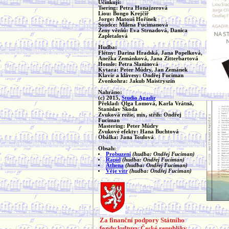
Účinkují:
Tsering: Petra Honajzerová
Liou: Bongo Krejčíř
Jorge: Matouš Hořínek
Soudce: Milena Fucimanová
Ženy vězňů: Eva Strnadová, Danica
Zapletalová
Hudba:
Flétny: Darina Hradská, Jana Popelková,
Anežka Zemánková, Jana Zitterbartová
Housle: Petra Slaninová
Kytara: Peter Múdry, Jan Zemánek
Klavír a klávesy: Ondřej Fuciman
Zvonkohra: Jakub Maistryszin
Nahráno:
(c) 2015,
Studio Agadir
Překlad: Olga Lomová, Karla Vrátná,
Stanislav Škoda
Zvuková režie, mix, střih: Ondřej
Fuciman
Mastering: Peter Múdry
Zvukové efekty: Hana Buchtová
Obálka: Jana Toulová
Obsah:
Probuzení
(hudba: Ondřej Fuciman)
Rapid
(hudba: Ondřej Fuciman)
Athena
(hudba: Ondřej Fuciman)
Věje vítr
(hudba: Ondřej Fuciman)
Za finanční podpory Státního
fondu kultury České republiky.