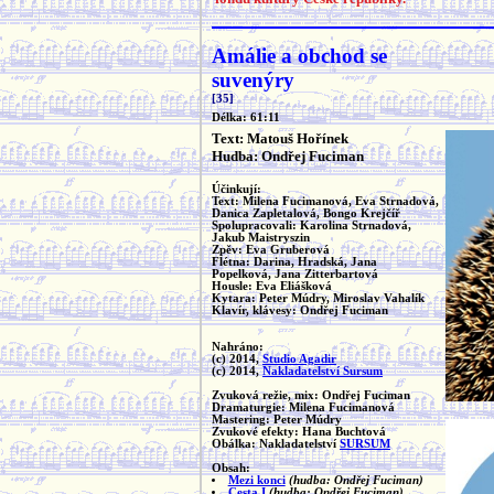
Amálie a obchod se
suvenýry
[35]
Délka: 61:11
Text: Matouš Hořínek
Hudba: Ondřej Fuciman
Účinkují:
Text: Milena Fucimanová, Eva Strnadová,
Danica Zapletalová, Bongo Krejčíř
Spolupracovali: Karolina Strnadová,
Jakub Maistryszin
Zpěv: Eva Gruberová
Flétna: Darina, Hradská, Jana
Popelková, Jana Zitterbartová
Housle: Eva Eliášková
Kytara: Peter Múdry, Miroslav Vahalík
Klavír, klávesy: Ondřej Fuciman
Nahráno:
(c) 2014,
Studio Agadir
(c) 2014,
Nakladatelství Sursum
Zvuková režie, mix: Ondřej Fuciman
Dramaturgie: Milena Fucimanová
Mastering: Peter Múdry
Zvukové efekty: Hana Buchtová
Obálka: Nakladatelství
SURSUM
Obsah:
Mezi konci
(hudba: Ondřej Fuciman)
Cesta I
(hudba: Ondřej Fuciman)