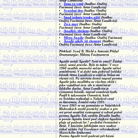
Artur Lundkvist)
Žena ve vaně
(hudba: Ondřej
Fuciman)
(text: Artur Lundkvist)
Svatební den
(hudba: Ondřej
Fuciman)
(text: Artur Lundkvist)
Snad jednou trosky ožijí
(hudba:
Ondřej Fuciman)
(text: Artur Lundkvist)
Živá smrt
(hudba: Ondřej
Fuciman)
(text: Artur Lundkvist)
Agadire, sbohem
(hudba: Ondřej
Fuciman)
(text: Artur Lundkvist)
Město Agadir
(hudba: Ondřej Fuciman)
Agadir nikdy již zlomený
(hudba:
Ondřej Fuciman)
(text: Artur Lundkvist)
Překlad: Josef B. Michl a Antonín Přidal
Dramaturgie: Milena Fucimanová
Agadir uvádí Agadir? Není to omyl? Žádný
omyl, samá pravda. Bylo to takto: V roce
1960 zasáhlo marocké město Agadir ničivé
zemětřesení. V té době tam pobýval švédský
básník Artur Lundkvist a viděl tu hrůzu na
vlastní oči. Po návratu domů napsal poemu
Agadir jako modlitbu za všechny oběti i
jako vyjádření úcty síle a statečnosti
lidského ducha. Artur Lundkvist je
významný básník, napsal osmdesát knih.
Patřil k takzvaným Osmnácti, kteří
ve Švédsku rozhodují o Nobelově ceně
za literaturu. Zemřel roku 1991.
V roce 1965 se na gymnáziu ve Valašských
Kloboukách zrodil poetický soubor a pro
své první soutěžní vystoupení si vybral právě
poemu Agadir. Tak vzniklo Divadlo hudby
a poezie Agadir, které pod vlajkou Agadiru
pluje už padesát let ? poslední čtvrtstoletí v
Brně. V letošním jubilejním roce soubor
získal záštitu Její Excelence velvyslankyně
Marockého království.
Poemu Agadir tvoří padesát pět básní.