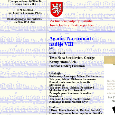
Přístupy celkem: 62945234
Přístupy dnes: 21661
© 2004-2024
Ing. Ondřej Fuciman, Ph.D.
Optimalizováno pro rozlišení:
Za finanční podpory Státního
1280x720 a vyšší
fondu kultury České republiky.
Agadir: Na strunách
naděje VIII
[49]
Délka: 52:31
Text: Nora Strejilevich, George
Kenny, Afam Akeh
Hudba: Ondřej Fuciman
Účinkují:
Rubensovy Antverpy: Milena Fucimanová
Tak praví Afam: Michaela Kamenská
Koupil ježek nové boty: Jeanette
Matoušková
Tak praví Nora: Zdeňka Pospíšilová
Moderátorka: Eva Strnadová
Žalozpěv pro Oduduwu: Karolina
Strnadová
Tak praví George: Václav Buchta
Kamarád indián: Manuel Elvir
Hudba:
Flétny: Hana Buchtová, Darina Hradská,
Hana Jargašová, Jana Popelková, Anežka