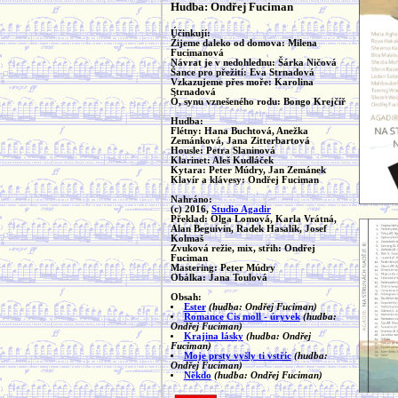
Hudba: Ondřej Fuciman
Účinkují:
Žijeme daleko od domova: Milena
Fucimanová
Návrat je v nedohlednu: Šárka Ničová
Šance pro přežití: Eva Strnadová
Vzkazujeme přes moře: Karolina
Strnadová
Ó, synu vznešeného rodu: Bongo Krejčíř
Hudba:
Flétny: Hana Buchtová, Anežka
Zemánková, Jana Zitterbartová
Housle: Petra Slaninová
Klarinet: Aleš Kudláček
Kytara: Peter Múdry, Jan Zemánek
Klavír a klávesy: Ondřej Fuciman
Nahráno:
(c) 2016,
Studio Agadir
Překlad: Olga Lomová, Karla Vrátná,
Alan Beguivin, Radek Hasalík, Josef
Kolmaš
Zvuková režie, mix, střih: Ondřej
Fuciman
Mastering: Peter Múdry
Obálka: Jana Toulová
Obsah:
Ester
(hudba: Ondřej Fuciman)
Romance Cis moll - úryvek
(hudba:
Ondřej Fuciman)
Krajina lásky
(hudba: Ondřej
Fuciman)
Moje prsty vyšly ti vstříc
(hudba:
Ondřej Fuciman)
Někdo
(hudba: Ondřej Fuciman)