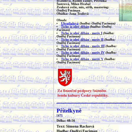
Švandová, Radim Zámec, Petruška
Šustrová, Milan Hrabal
Zvuková režie, mix, střih, mastering:
Ondřej Fuciman
Obálka: Jana Toulová
Obsah:
Ultrafialová
(hudba: Ondřej Fuciman)
Ticho je plný džbán
(hudba: Ondřej
Fuciman)
Ticho je plný džbán - motiv I
(hudba:
Ondřej Fuciman)
Ticho je plný džbán - motiv II
(hudba:
Ondřej Fuciman)
Ticho je plný džbán - motiv III
(hudba:
Ondřej Fuciman)
Ticho je plný džbán - motiv IV
(hudba:
Ondřej Fuciman)
Ticho je plný džbán - motiv V
(hudba:
Ondřej Fuciman)
Za finanční podpory Státního
fondu kultury České republiky.
Přítelkyně
[47]
Délka: 48:56
Text: Simona Racková
Hudba: Ondřej Fuciman