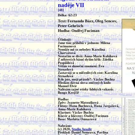
naděje VII
[48]
Délka: 62:23
Text: Fernando Báez, Oleg Sencov,
Peter Gehrisch
Hudba: Ondřej Fuciman
Účinkují:
Jsme tisíc příběhů v jednom: Milena
Fucimanová
Nemůže mě to nebolet: Karolína
Charvátová
Nestačím se divit: Anna-Marie Kubíková
Z některých básní slyším křik: Zdeňka
Pospíšilová
Věřím ve sluneční znamení: Eva
Strnadová
Zastavuji se u mlčenlivých cest: Karolina
Strnadová
Kde jste, moji přátelé?: Václav Buchta
Hledám dávná slova zničených knih:
Manuel Elvir
Nalézám tajné otisky lidských vzkazů:
Bongo Krejčíř
Hudba:
Zpěv: Jeanette Matoušková
Flétny: Hana Buchtová, Hana Jargašová,
Anna-Marie Kubíková
Klarinet: Václav Buchta
Klavír a klávesy: Ondřej Fuciman
Basa: Markéta Oumarová
Nahráno:
(c) 2020,
Studio Agadir
Překlad: Daniel Nemrava, Pavlína