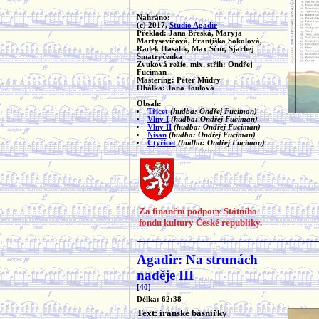
Nahráno:
(c) 2017,
Studio Agadir
Překlad: Jana Břeská, Maryja
Martysevičová, Františka Sokolová,
Radek Hasalík, Max Ščur, Sjarhej
Smatryčenka
Zvuková režie, mix, střih: Ondřej
Fuciman
Mastering: Peter Múdry
Obálka: Jana Toulová
Obsah:
Třicet
(hudba: Ondřej Fuciman)
Vlny I
(hudba: Ondřej Fuciman)
Vlny II
(hudba: Ondřej Fuciman)
Nisan
(hudba: Ondřej Fuciman)
Čtyřicet
(hudba: Ondřej Fuciman)
Za finanční podpory Státního
fondu kultury České republiky.
Agadir: Na strunách
naděje III
[40]
Délka: 62:38
Text: íránské básnířky