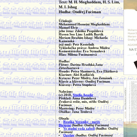
Text: M. H. Moghaddam, H. S. Lim,
M. I. Ishag
Hudba: Ondřej Fuciman
Účinkují:
Mohammad Hosseini Moghaddam:
Manuel Elvir
jeho žena: Zdeňka Pospíšilová
Hyeon Soo Lim: Luděk Bartík
Meriam Ibrahim Ishag: Michaela
Kamenská
její muž: Petr Kostelník
Vykladačka práva: Andrea Múdra
Komentátorka: Eva Strnadová
Hlas: Milena Fucimanová
Hudba:
Flétny: Darina Hradská,Jana
Zitterbartová
Housle: Petra Slaninová, Eva Eliášková
Klarinet: Aleš Kudláček
Kytara: Peter Múdry, Jan Zemánek
Klavír a klávesy: Ondřej Fuciman
Klávesy: Petra Stupňová
Nahráno:
(c) 2018,
Studio Agadir
Překlad: Anna Danielová
Zvuková režie, mix, střih: Ondřej
Fuciman
Mastering: Peter Múdry
Obálka: Jana Toulová
Obsah:
Rouška Veroniky - motiv
Dirigent
(hudba: Ondřej Fuciman)
Ve studni voda zabolí
(hudba: Ondřej
Fuciman)
Ozvěny
(hudba: Ondřej Fuciman)