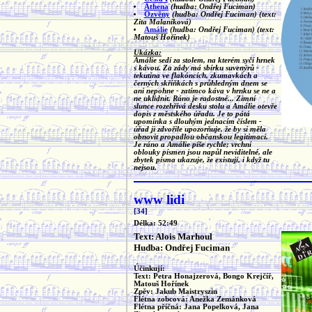
Athena
(hudba: Ondřej Fuciman)
Ozvěny
(hudba: Ondřej Fuciman)
(text:
Zita Malaníková)
Amálie
(hudba: Ondřej Fuciman)
(text:
Matouš Hořínek)
Ukázka:
Amálie sedí za stolem, na kterém syčí hrnek
s kávou. Za zády má sbírku suvenýrů -
tekutina ve flakóncích, zkumavkách a
černých skříňkách s průhledným dnem se
ani nepohne - zatímco káva v hrnku se ne a
ne uklidnit. Ráno je radostné... Zimní
slunce rozehřívá desku stolu a Amálie otevře
dopis z městského úřadu. Je to pátá
upomínka s dlouhým jednacím číslem -
úřad ji zdvořile upozorňuje, že by si měla
obnovit propadlou občanskou legitimaci.
Je ráno a Amálie píše rychle; vrchní
oblouky písmen jsou napůl neviditelné, ale
zbytek písma ukazuje, že existují, i když tu
nejsou.
www lidi
[34]
Délka: 52:49
Text: Alois Marhoul
Hudba: Ondřej Fuciman
Účinkují:
Text: Petra Honajzerová, Bongo Krejčíř,
Matouš Hořínek
Zpěv: Jakub Maistryszin
Flétna zobcová: Anežka Zemánková
Flétna příčná: Jana Popelková, Jana