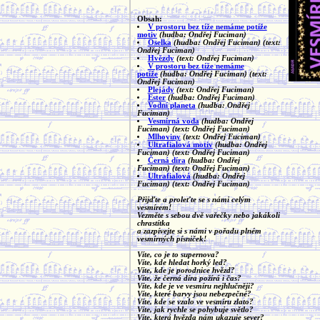
Obsah:
V prostoru bez tíže nemáme potíže
motiv
(hudba: Ondřej Fuciman)
Oselka
(hudba: Ondřej Fuciman)
(text:
Ondřej Fuciman)
Hvězdy
(text: Ondřej Fuciman)
V prostoru bez tíže nemáme
potíže
(hudba: Ondřej Fuciman)
(text:
Ondřej Fuciman)
Plejády
(text: Ondřej Fuciman)
Ester
(hudba: Ondřej Fuciman)
Vodní planeta
(hudba: Ondřej
Fuciman)
Vesmírná voda
(hudba: Ondřej
Fuciman)
(text: Ondřej Fuciman)
Mlhoviny
(text: Ondřej Fuciman)
Ultrafialová motiv
(hudba: Ondřej
Fuciman)
(text: Ondřej Fuciman)
Černá díra
(hudba: Ondřej
Fuciman)
(text: Ondřej Fuciman)
Ultrafialová
(hudba: Ondřej
Fuciman)
(text: Ondřej Fuciman)
Přijďte a proleťte se s námi celým
vesmírem!
Vezměte s sebou dvě vařečky nebo jakákoli
chrastítka
a zazpívejte si s námi v pořadu plném
vesmírných písniček!
Víte, co je to supernova?
Víte, kde hledat horký led?
Víte, kde je porodnice hvězd?
Víte, že černá díra požírá i čas?
Víte, kde je ve vesmíru nejhlučněji?
Víte, které barvy jsou nebezpečné?
Víte, kde se vzalo ve vesmíru zlato?
Víte, jak rychle se pohybuje světlo?
Víte, která hvězda nám ukazuje sever?