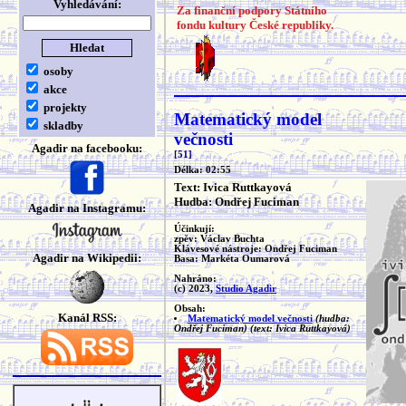
Vyhledávání:
Za finanční podpory Státního
fondu kultury České republiky.
osoby
akce
projekty
Matematický model
skladby
večnosti
Agadir na facebooku:
[51]
Délka: 02:55
Text: Ivica Ruttkayová
Hudba: Ondřej Fuciman
Agadir na Instagramu:
Účinkují:
zpěv: Václav Buchta
Klávesové nástroje: Ondřej Fuciman
Agadir na Wikipedii:
Basa: Markéta Oumarová
Nahráno:
(c) 2023,
Studio Agadir
Obsah:
Kanál RSS:
Matematický model večnosti
(hudba:
Ondřej Fuciman)
(text: Ivica Ruttkayová)