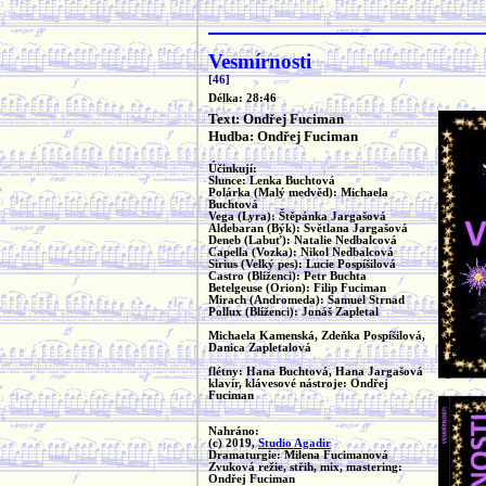
Vesmírnosti
[46]
Délka: 28:46
Text: Ondřej Fuciman
Hudba: Ondřej Fuciman
Účinkují:
Slunce: Lenka Buchtová
Polárka (Malý medvěd): Michaela
Buchtová
Vega (Lyra): Štěpánka Jargašová
Aldebaran (Býk): Světlana Jargašová
Deneb (Labuť): Natalie Nedbalcová
Capella (Vozka): Nikol Nedbalcová
Sirius (Velký pes): Lucie Pospíšilová
Castro (Blíženci): Petr Buchta
Betelgeuse (Orion): Filip Fuciman
Mirach (Andromeda): Samuel Strnad
Pollux (Blíženci): Jonáš Zapletal
Michaela Kamenská, Zdeňka Pospíšilová,
Danica Zapletalová
flétny: Hana Buchtová, Hana Jargašová
klavír, klávesové nástroje: Ondřej
Fuciman
Nahráno:
(c) 2019,
Studio Agadir
Dramaturgie: Milena Fucimanová
Zvuková režie, střih, mix, mastering:
Ondřej Fuciman