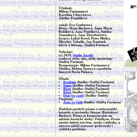
Účinkují:
Milena Fucimanová
Karolína Charvátová
Zdeňka Pospíšilová
vokál: Eva Gruberová
flétny: Hana Buchtová, Anna-Marie
Kubíková, Jana Popelková, Anežka
Zemánková, Jana Zitterbartová
kytary: Lukáš Kotol, Peter Múdry,
Miroslav Vahalík, Jan Zemánek
klavír a klávesy: Ondřej Fuciman
Nahráno:
(c) 2019,
Studio Agadir
zvuková režie, mix, střih, mastering:
Ondřej Fuciman
Dramaturgie: Milena Fucimanová
Obálka: Helena Šantavá s použitím
linorytů Pavla Piekara
Obsah:
Kraksna
(hudba: Ondřej Fuciman)
Sama
(hudba: Ondřej Fuciman)
Ráno
(hudba: Ondřej Fuciman)
Klení
(hudba: Ondřej Fuciman)
Ona (ve vaně)
(hudba: Ondřej
Fuciman)
Žena ve vaně
(hudba: Ondřej Fuciman)
Hudebne poetické pásmo z veršu pražské
básnírky a novinárky Simony Martínkové
Rackové. Pásmo je komponováno na
základe básnické sbírky: Prítelkyne. Poezie
otevírá interní svet ženy, matky i milenky, a
zároven odráží soucasné spolecenské i
všelidské problémy.