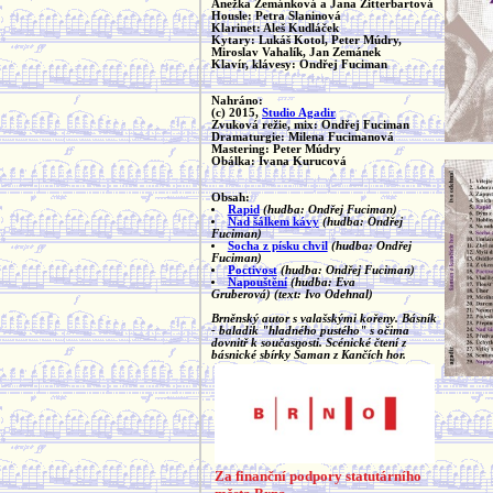
Anežka Zemánková a Jana Zitterbartová
Housle: Petra Slaninová
Klarinet: Aleš Kudláček
Kytary: Lukáš Kotol, Peter Múdry,
Miroslav Vahalík, Jan Zemánek
Klavír, klávesy: Ondřej Fuciman
Nahráno:
(c) 2015,
Studio Agadir
Zvuková režie, mix: Ondřej Fuciman
Dramaturgie: Milena Fucimanová
Mastering: Peter Múdry
Obálka: Ivana Kurucová
Obsah:
Rapid
(hudba: Ondřej Fuciman)
Nad šálkem kávy
(hudba: Ondřej
Fuciman)
Socha z písku chvil
(hudba: Ondřej
Fuciman)
Poctivost
(hudba: Ondřej Fuciman)
Napouštění
(hudba: Eva
Gruberová)
(text: Ivo Odehnal)
Brněnský autor s valašskými kořeny. Básník
- baladik "hladného pustého" s očima
dovnitř k současnosti. Scénické čtení z
básnické sbírky Šaman z Kančích hor.
Za finanční podpory statutárního