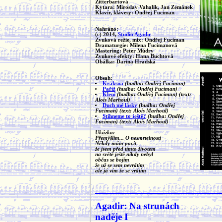
Zitterbartová
Kytara: Miroslav Vahalík, Jan Zemánek
Klavír, klávesy: Ondřej Fuciman
Nahráno:
(c) 2014,
Studio Agadir
Zvuková režie, mix: Ondřej Fuciman
Dramaturgie: Milena Fucimanová
Mastering: Peter Múdry
Zvukové efekty: Hana Buchtová
Obálka: Darina Hradská
Obsah:
Kraksna
(hudba: Ondřej Fuciman)
Paříž
(hudba: Ondřej Fuciman)
Klení
(hudba: Ondřej Fuciman)
(text:
Alois Marhoul)
Duch mé lásky
(hudba: Ondřej
Fuciman)
(text: Alois Marhoul)
Stihneme to ještě?
(hudba: Ondřej
Fuciman)
(text: Alois Marhoul)
Ukázka:
Přemýšlím... O nesmrtelnosti
Někdy mám pocit
že jsem před tímto životem
na světě ještě nikdy nebyl
občas se bojím
že už se sem nevrátím
ale já vím že se vrátím
Agadir: Na strunách
naděje I