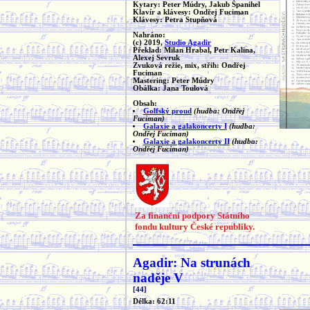
Kytary: Peter Múdry, Jakub Španihel
Klavír a klávesy: Ondřej Fuciman
Klávesy: Petra Stupňová
Nahráno:
(c) 2019,
Studio Agadir
Překlad: Milan Hrabal, Petr Kalina,
Alexej Sevruk
Zvuková režie, mix, střih: Ondřej
Fuciman
Mastering: Peter Múdry
Obálka: Jana Toulová
Obsah:
Golfský proud
(hudba: Ondřej
Fuciman)
Galaxie a galakoncerty I
(hudba:
Ondřej Fuciman)
Galaxie a galakoncerty II
(hudba:
Ondřej Fuciman)
Za finanční podpory Státního
fondu kultury České republiky.
Agadir: Na strunách
naděje V
[44]
Délka: 62:11