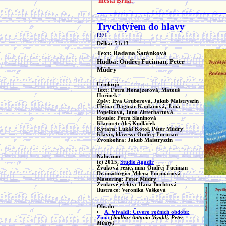
města Brna.
Trychtýřem do hlavy
[37]
Délka: 51:13
Text: Radana Šatánková
Hudba: Ondřej Fuciman, Peter
Múdry
Účinkují:
Text: Petra Honajzerová, Matouš
Hořínek
Zpěv: Eva Gruberová, Jakub Maistryszin
Flétna: Dagmar Kaplanová, Jana
Popelková, Jana Zitterbartová
Housle: Petra Slaninová
Klarinet: Aleš Kudláček
Kytara: Lukáš Kotol, Peter Múdry
Klavír, klávesy: Ondřej Fuciman
Zvonkohra: Jakub Maistryszin
Nahráno:
(c) 2015,
Studio Agadir
Zvuková režie, mix: Ondřej Fuciman
Dramaturgie: Milena Fucimanová
Mastering: Peter Múdry
Zvukové efekty: Hana Buchtová
Ilustrace: Veronika Vašková
Obsah:
A. Vivaldi: Čtvero ročních období:
Zima
(hudba: Antonio Vivaldi, Peter
Múdry)