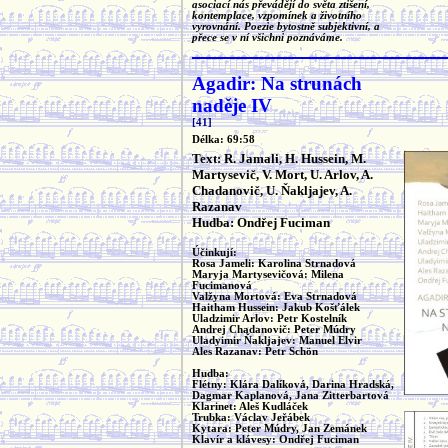
asociací nás převádějí do světa ztišení,
kontemplace, vzpomínek a životního
vyrovnání. Poezie bytostně subjektivní, a
přece se v ní všichni poznáváme.
Agadir: Na strunách
naděje IV
[41]
Délka: 69:58
Text: R. Jamali, H. Hussein, M.
Martysevič, V. Mort, U. Arlov, A.
Chadanovič, U. Ňakljajev, A.
Razanav
Hudba: Ondřej Fuciman
Účinkují:
Rosa Jameli: Karolina Strnadová
Maryja Martysevičová: Milena
Fucimanová
Valžyna Mortová: Eva Strnadová
Haitham Hussein: Jakub Košťálek
Uladzimir Arlov: Petr Kostelník
Andrej Chadanovič: Peter Múdry
Uladyimir Ňakljajev: Manuel Elvir
Ales Razanav: Petr Schön
Hudba:
Flétny: Klára Dalíková, Darina Hradská,
Dagmar Kaplanová, Jana Zitterbartová
Klarinet: Aleš Kudláček
Trubka: Václav Jeřábek
Kytara: Peter Múdry, Jan Zemánek
Klavír a klávesy: Ondřej Fuciman