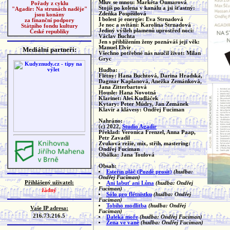
Mluv se mnou: Markéta Oumarová
Pořady z cyklu
Stojíš po kolena v kanálu a jsi šťastný:
"Agadir: Na strunách naděje"
Zdeňka Pospíšilová
jsou konány
I bolest je energie: Eva Strnadová
za finanční podpory
Je noc a svítání: Karolina Strnadová
Státního fondu kultury
Jediný výšleh plamenů uprostřed noci:
České republiky
Václav Buchta
Jen s přiblížením ženy poznáváš její věk:
Manuel Elvir
Mediální partneři:
Všechno potřebné nás naučil život: Milan
Gryc
Hudba:
Flétny: Hana Buchtová, Darina Hradská,
Dagmar Kaplanová, Anežka Zemánková,
Jana Zitterbartová
Housle: Hana Novotná
Klarinet: Aleš Kudláček
Kytary: Peter Múdry, Jan Zemánek
Klavír a klávesy: Ondřej Fuciman
Nahráno:
(c) 2022,
Studio Agadir
Překlad: Veronica Frenzel, Anna Paap,
Petr Zavadil
Zvuková režie, mix, střih, mastering:
Ondřej Fuciman
Obálka: Jana Toulová
Obsah:
Esteřin pláč (Pozdě prosit)
(hudba:
Ondřej Fuciman)
Přihlášený uživatel:
Ani labuť ani Lůna
(hudba: Ondřej
Fuciman)
žádný
Sólo pro flétnistku
(hudba: Ondřej
Fuciman)
Tobiho modlitba
(hudba: Ondřej
Vaše IP adresa:
Fuciman)
216.73.216.5
Daleká moře
(hudba: Ondřej Fuciman)
Žena ve vaně
(hudba: Ondřej Fuciman)