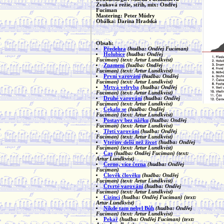
Zvuková režie, střih, mix: Ondřej
Fuciman
Mastering: Peter Múdry
Obálka: Darina Hradská
Obsah:
Předehra
(hudba: Ondřej Fuciman)
Holubice
(hudba: Ondřej
Fuciman)
(text: Artur Lundkvist)
Znamení
(hudba: Ondřej
Fuciman)
(text: Artur Lundkvist)
První varování
(hudba: Ondřej
Fuciman)
(text: Artur Lundkvist)
Mrtvá velryba
(hudba: Ondřej
Fuciman)
(text: Artur Lundkvist)
Druhé varování
(hudba: Ondřej
Fuciman)
(text: Artur Lundkvist)
Čekalo se
(hudba: Ondřej
Fuciman)
(text: Artur Lundkvist)
Postavy bez nářku
(hudba: Ondřej
Fuciman)
(text: Artur Lundkvist)
Třetí varování
(hudba: Ondřej
Fuciman)
(text: Artur Lundkvist)
Vteřiny delší než život
(hudba: Ondřej
Fuciman)
(text: Artur Lundkvist)
Čas
(hudba: Ondřej Fuciman)
(text:
Artur Lundkvist)
Černo, více černa
(hudba: Ondřej
Fuciman)
Člověk člověku
(hudba: Ondřej
Fuciman)
(text: Artur Lundkvist)
Čtvrté varování
(hudba: Ondřej
Fuciman)
(text: Artur Lundkvist)
Cizinci
(hudba: Ondřej Fuciman)
(text:
Artur Lundkvist)
Nikde tam nebyl Bůh
(hudba: Ondřej
Fuciman)
(text: Artur Lundkvist)
Pekař
(hudba: Ondřej Fuciman)
(text: