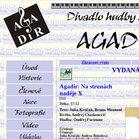
Zkrácený výpis
VYDANÁ
Agadir: Na strunách
naděje X
[52]
Délka: 57:52
Text: Julia Kručak, Bruno Montané
Krebs, Andrej Chadanovič
Hudba: Ondřej Fuciman
Účinkují:
Účinkují:
Julia Kručak: Andrea Bakalová