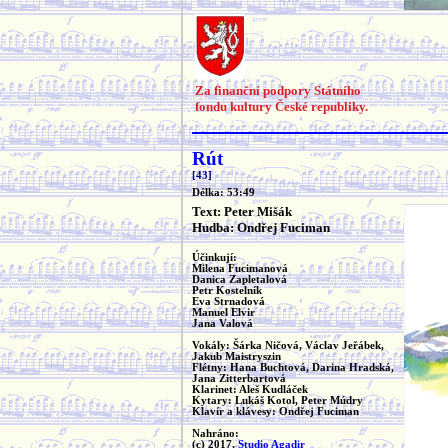
Za finanční podpory Státního
fondu kultury České republiky.
Rút
[43]
Délka: 53:49
Text: Peter Mišák
Hudba: Ondřej Fuciman
Účinkují:
Milena Fucimanová
Danica Zapletalová
Petr Kostelník
Eva Strnadová
Manuel Elvir
Jana Valová
Vokály: Šárka Ničová, Václav Jeřábek,
Jakub Maistryszin
Flétny: Hana Buchtová, Darina Hradská,
Jana Zitterbartová
Klarinet: Aleš Kudláček
Kytary: Lukáš Kotol, Peter Múdry
Klavír a klávesy: Ondřej Fuciman
Nahráno:
(c) 2017,
Studio Agadir