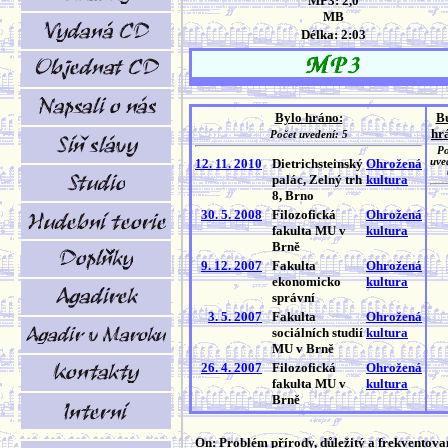
MP3: 2,0
MB
Délka: 2:03
Bylo hráno:
B
hr
Počet uvedení: 5
Po
12. 11. 2010
Dietrichsteinský
Ohrožená
uve
palác, Zelný trh
kultura
8, Brno
30. 5. 2008
Filozofická
Ohrožená
fakulta MU v
kultura
Brně
9. 12. 2007
Fakulta
Ohrožená
ekonomicko
kultura
správní
3. 5. 2007
Fakulta
Ohrožená
sociálních studií
kultura
MU v Brně
26. 4. 2007
Filozofická
Ohrožená
fakulta MU v
kultura
Brně
On: Problém přírody, důležitý a frekventova