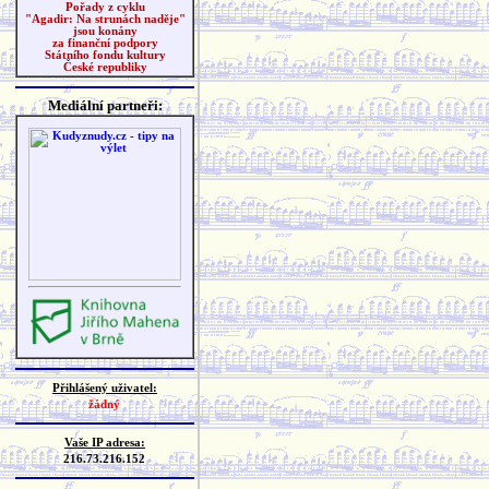
Pořady z cyklu
"Agadir: Na strunách naděje"
jsou konány
za finanční podpory
Státního fondu kultury
České republiky
Mediální partneři:
Přihlášený uživatel:
žádný
Vaše IP adresa:
216.73.216.152