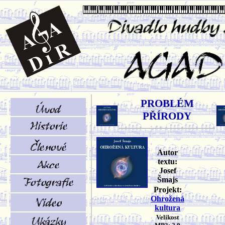
PROBLÉM
PŘÍRODY
Autor
textu:
Josef
Šmajs
Projekt:
Ohrožená
kultura
Velikost