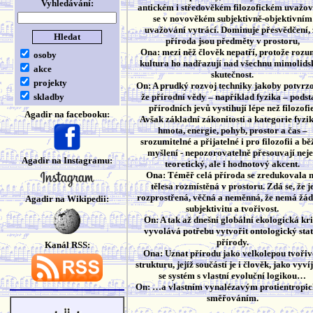
Vyhledávání:
antickém i středověkém filozofickém uvažov
se v novověkém subjektivně-objektivním
uvažování vytrácí. Dominuje přesvědčení, 
příroda jsou předměty v prostoru,
Ona: mezi něž člověk nepatří, protože rozu
osoby
kultura ho nadřazují nad všechnu mimolids
akce
skutečnost.
projekty
On: A prudký rozvoj techniky jakoby potvrzo
skladby
že přírodní vědy – například fyzika – podst
přírodních jevů vystihují lépe než filozofie
Agadir na facebooku:
Avšak základní zákonitosti a kategorie fyzi
hmota, energie, pohyb, prostor a čas –
srozumitelné a přijatelné i pro filozofii a bě
myšlení - nepozorovatelně přesouvají nej
Agadir na Instagramu:
teoretický, ale i hodnotový akcent.
Ona: Téměř celá příroda se zredukovala 
tělesa rozmístěná v prostoru. Zdá se, že j
rozprostřená, věčná a neměnná, že nemá žá
Agadir na Wikipedii:
subjektivitu a tvořivost.
On: A tak až dnešní globální ekologická kr
vyvolává potřebu vytvořit ontologický stat
přírody.
Kanál RSS:
Ona: Uznat přírodu jako velkolepou tvoři
strukturu, jejíž součástí je i člověk, jako vyvíj
se systém s vlastní evoluční logikou…
On: …a vlastním vynalézavým protientropi
směřováním.