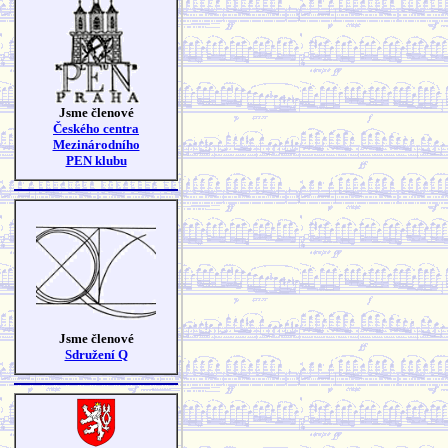
Jsme členové
Českého centra
Mezinárodního
PEN klubu
Jsme členové
Sdružení Q