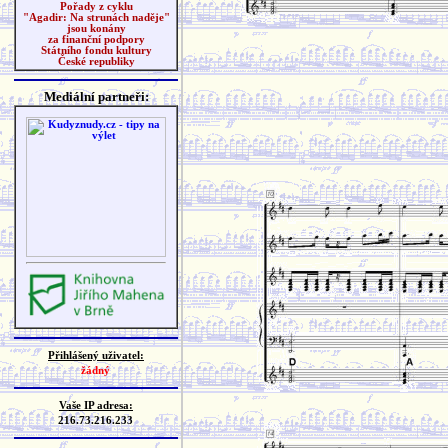
Pořady z cyklu
"Agadir: Na strunách naděje"
jsou konány
za finanční podpory
Státního fondu kultury
České republiky
Mediální partneři:
Přihlášený uživatel:
žádný
Vaše IP adresa:
216.73.216.233