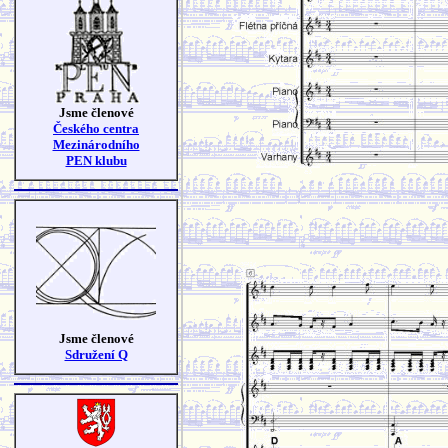
Jsme členové
Českého centra
Mezinárodního
PEN klubu
Jsme členové
Sdružení Q