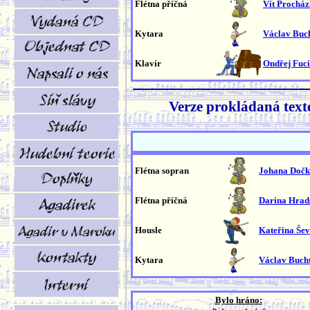
Flétna příčná
Vít Prochá
Kytara
Václav Buc
Klavír
Ondřej Fuc
Verze prokládaná texte
Flétna sopran
Johana Dočk
Flétna příčná
Darina Hrad
Housle
Kateřina Še
Kytara
Václav Buch
Bylo hráno: