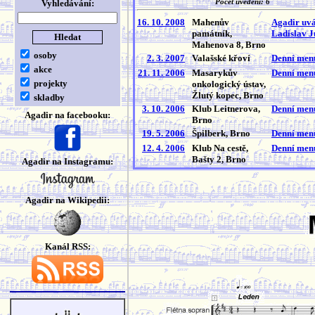
Vyhledávání:
Počet uvedení: 6
16. 10. 2008
Mahenův
Agadir uvád
památník,
Ladislav J
Mahenova 8, Brno
osoby
2. 3. 2007
Valašské křoví
Denní men
akce
21. 11. 2006
Masarykův
Denní men
projekty
onkologický ústav,
Žlutý kopec, Brno
skladby
3. 10. 2006
Klub Leitnerova,
Denní men
Agadir na facebooku:
Brno
19. 5. 2006
Špilberk, Brno
Denní men
12. 4. 2006
Klub Na cestě,
Denní men
Bašty 2, Brno
Agadir na Instagramu:
Agadir na Wikipedii:
Kanál RSS: