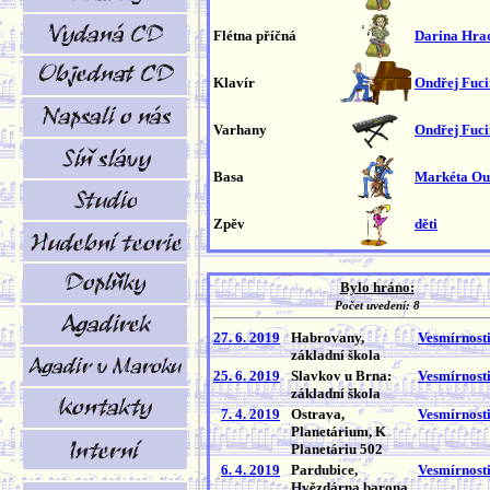
Flétna příčná
Darina Hra
Klavír
Ondřej Fuc
Varhany
Ondřej Fuc
Basa
Markéta O
Zpěv
děti
Bylo hráno:
Počet uvedení: 8
27. 6. 2019
Habrovany,
Vesmírnost
základní škola
25. 6. 2019
Slavkov u Brna:
Vesmírnost
základní škola
7. 4. 2019
Ostrava,
Vesmírnost
Planetárium, K
Planetáriu 502
6. 4. 2019
Pardubice,
Vesmírnost
Hvězdárna barona