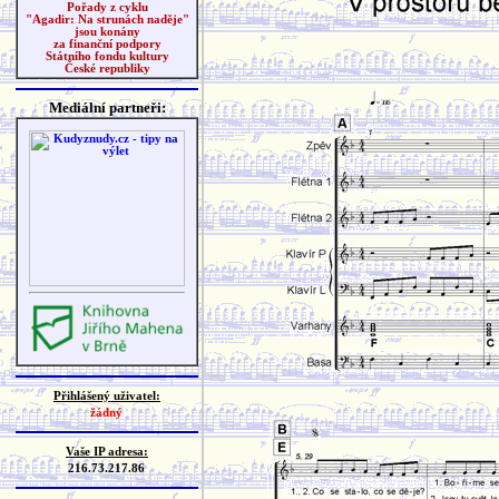
Pořady z cyklu
"Agadir: Na strunách naděje"
jsou konány
za finanční podpory
Státního fondu kultury
České republiky
Mediální partneři:
Přihlášený uživatel:
žádný
Vaše IP adresa:
216.73.217.86