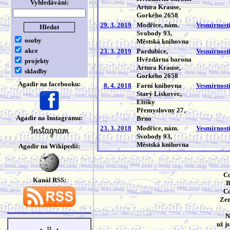
Vyhledávání:
Artura Krause,
Gorkého 2658
29. 3. 2019
Modřice, nám.
Vesmírnost
Svobody 93,
osoby
Městská knihovna
akce
23. 3. 2019
Pardubice,
Vesmírnost
Hvězdárna barona
projekty
Artura Krause,
skladby
Gorkého 2658
Agadir na facebooku:
8. 4. 2018
Farní knihovna
Vesmírnost
Starý Lískovec,
Elišky
Přemyslovny 27,
Agadir na Instagramu:
Brno
23. 3. 2018
Modřice, nám.
Vesmírnost
Svobody 93,
Městská knihovna
Agadir na Wikipedii:
Co
Kanál RSS:
B
Co
Zem
N
už j