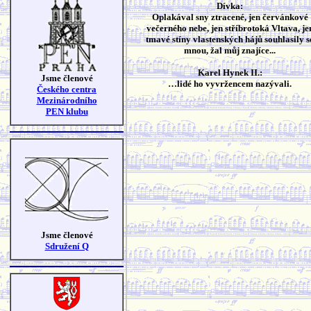
Dívka:
Oplakával sny ztracené, jen červánkové
večerného nebe, jen stříbrotoká Vltava, je
tmavé stíny vlastenských hájů souhlasily s
mnou, žal můj znajíce...
Karel Hynek II.:
Jsme členové
…lidé ho vyvržencem nazývali.
Českého centra
Mezinárodního
PEN klubu
Jsme členové
Sdružení Q