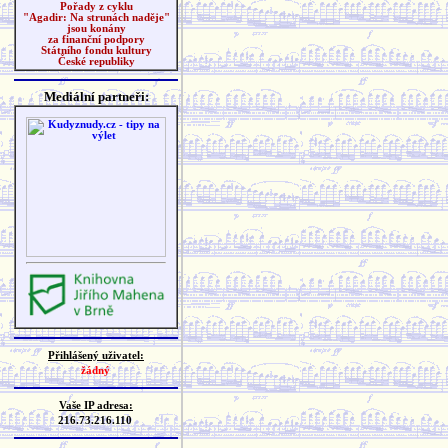
Pořady z cyklu
"Agadir: Na strunách naděje"
jsou konány
za finanční podpory
Státního fondu kultury
České republiky
Mediální partneři:
Přihlášený uživatel:
žádný
Vaše IP adresa:
216.73.216.110