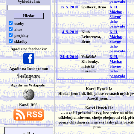
Vyhledávání:
panovalo
15. 5. 2010
Špilberk, Brno
K. H.
Mácha:
Slavné
ticho
osoby
panovalo
akce
4. 5. 2010
Klub
K. H.
projekty
Leitnerova,
Mácha:
skladby
Brno
Slavné
ticho
Agadir na facebooku:
panovalo
24. 4. 2010
Valašské
K. H.
Klobouky,
Mácha:
městské
Slavné
Agadir na Instagramu:
muzeum
ticho
panovalo
Agadir na Wikipedii:
Karel Hynek I.:
Hledal jsem lidi, lidi, jak se ve snách mých jev
A zočil jsem…
Kanál RSS:
Karel Hynek II.:
… a zočil prázdné larvy, bez srdce na něho 
ušklebující, slovem, chtěje obejmouti ráj, přit
pouze chladnou zem na svá lásky plná rozči
prsa…