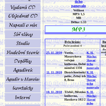
ticho
panovalo
Velikost
MP3: 1,5
MB
Délka: 1:33
Bylo hráno:
Bu
hrá
Počet uvedení: 6
Po
25. 11. 2010
Vsetín,
K. H.
uved
Masarykova
Mácha:
veřejná
Slavné
knihovna, Dolní
ticho
náměstí 1356
panovalo
11. 11. 2010
Dietrichsteinský
K. H.
palác, Zelný trh
Mácha:
8, Brno
Slavné
ticho
panovalo
10. 11. 2010
Třebíč, Městská
K. H.
knihovna,
Mácha:
Hasskova 102/2
Slavné
ticho