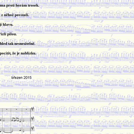
kama proti horám trosek.
 z něhož povstali.
jí hlavu.
ízli pilou.
hled tak nesnesitelně.
ocítit, že je nablízku.