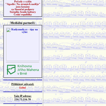
Pořady z cyklu
"Agadir: Na strunách naděje"
jsou konány
za finanční podpory
Státního fondu kultury
České republiky
Mediální partneři:
Přihlášený uživatel:
žádný
Vaše IP adresa:
216.73.216.70