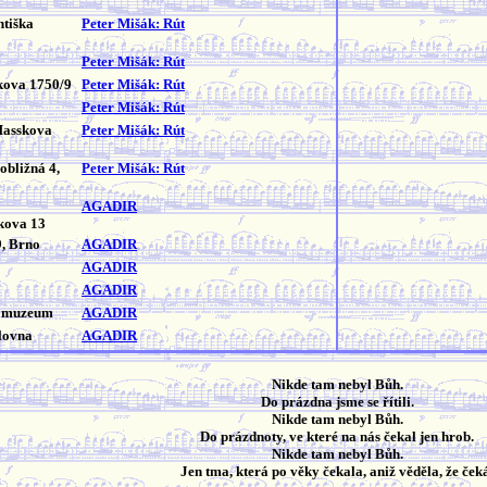
ntiška
Peter Mišák: Rút
Peter Mišák: Rút
kova 1750/9
Peter Mišák: Rút
Peter Mišák: Rút
Hasskova
Peter Mišák: Rút
bližná 4,
Peter Mišák: Rút
AGADIR
tkova 13
9, Brno
AGADIR
AGADIR
AGADIR
é muzeum
AGADIR
olovna
AGADIR
Nikde tam nebyl Bůh.
Do prázdna jsme se řítili.
Nikde tam nebyl Bůh.
Do prázdnoty, ve které na nás čekal jen hrob.
Nikde tam nebyl Bůh.
Jen tma, která po věky čekala, aniž věděla, že ček