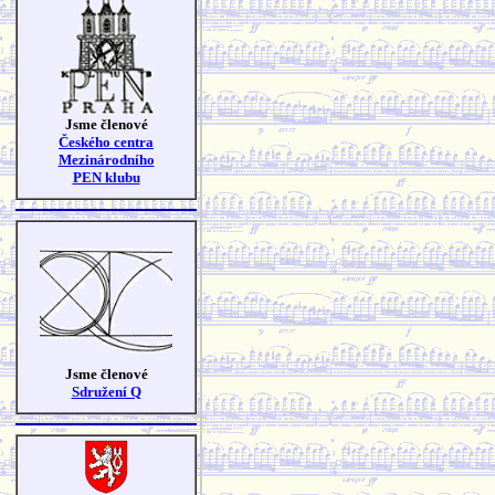
Jsme členové
Českého centra
Mezinárodního
PEN klubu
Jsme členové
Sdružení Q