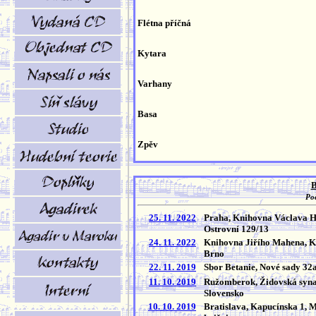
Flétna příčná
Kytara
Varhany
Basa
Zpěv
B
Poč
25. 11. 2022
Praha, Knihovna Václava H
Ostrovní 129/13
24. 11. 2022
Knihovna Jiřího Mahena, Ko
Brno
22. 11. 2019
Sbor Betanie, Nové sady 32
11. 10. 2019
Ružomberok, Židovská syn
Slovensko
10. 10. 2019
Bratislava, Kapucínska 1, 