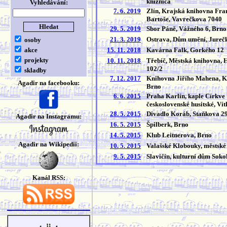
knižnica
Vyhledávání:
7. 6. 2019
Zlín, Krajská knihovna Fra
Bartoše, Vavrečkova 7040
29. 5. 2019
Sbor Páně, Vážného 6, Brno
21. 3. 2019
Ostrava, Dům umění, Jureč
osoby
akce
15. 11. 2018
Kavárna Falk, Gorkého 12
projekty
10. 11. 2018
Třebíč, Městská knihovna, 
102/2
skladby
7. 12. 2017
Knihovna Jiřího Mahena, Ko
Agadir na facebooku:
Brno
6. 6. 2015
Praha Karlín, kaple Církve
československé husitské, Ví
28. 5. 2015
Divadlo Koráb, Staňkova 2
Agadir na Instagramu:
16. 5. 2015
Špilberk, Brno
14. 5. 2015
Klub Leitnerova, Brno
Agadir na Wikipedii:
10. 5. 2015
Valašské Klobouky, městsk
9. 5. 2015
Slavičín, kulturní dům Sok
Kanál RSS: