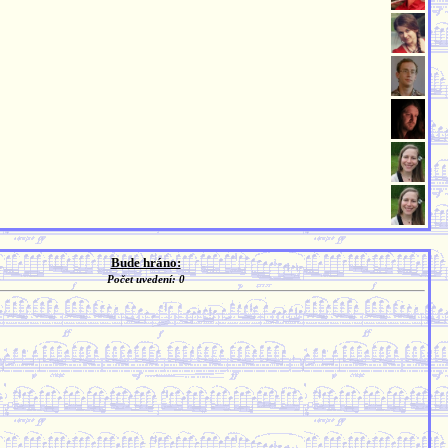
Bude hráno:
Počet uvedení: 0