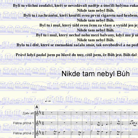
Byli tu všichni zoufalci, kteří se nevzdávali naděje a útočili holýma ru
Nikde tam nebyl Bůh.
Byli tu i zachránění, kteří kouřili svou první cigaretu nad hrobem,
Nikde tam nebyl Bůh.
Byl tu i muž, který táhl svou ženu za vlasy a vytáhl jen je
Nikde tam nebyl Bůh.
Byl tu i muž, který nechal nohu mezi balvany, když mu ji uř
Nikde tam nebyl Bůh.
Bylo tu i dítě, které se znenadání začalo smát, tak osvobodivě a na pod
Právě když padal jsem po hlavě do tmy, cítil jsem, že Bůh jest. Bůh dal p