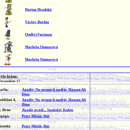
Darina Hradská
Václav Buchta
Ondřej Fuciman
Markéta Oumarová
Markéta Oumarová
ylo hráno:
et uvedení: 17
avla,
Agadir: Na strunách naděje, Hassan Ali
Djan
bližná 4,
Agadir: Na strunách naděje, Hassan Ali
Djan
a, Brno
Agadir uvádí... Stanislav Kubín
agoga,
Peter Mišák: Rút
Mestská
Peter Mišák: Rút