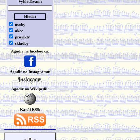
Vyhledávání:
osoby
akce
projekty
skladby
Agadir na facebooku:
Agadir na Instagramu:
Agadir na Wikipedii:
Kanál RSS: