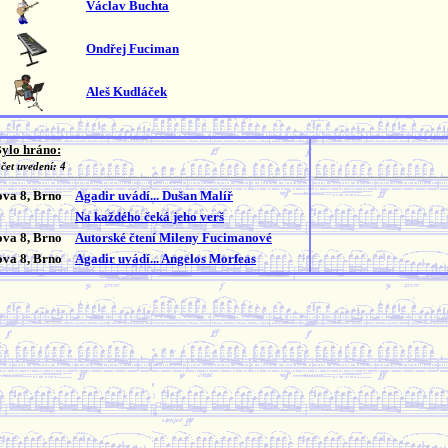
Václav Buchta
Ondřej Fuciman
Aleš Kudláček
ylo hráno:
čet uvedení: 4
va 8, Brno
Agadir uvádí... Dušan Malíř
Na každého čeká jeho verš
va 8, Brno
Autorské čtení Mileny Fucimanové
va 8, Brno
Agadir uvádí... Angelos Morfeas