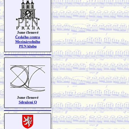
Jsme členové
Českého centra
Mezinárodního
PEN klubu
Jsme členové
Sdružení Q