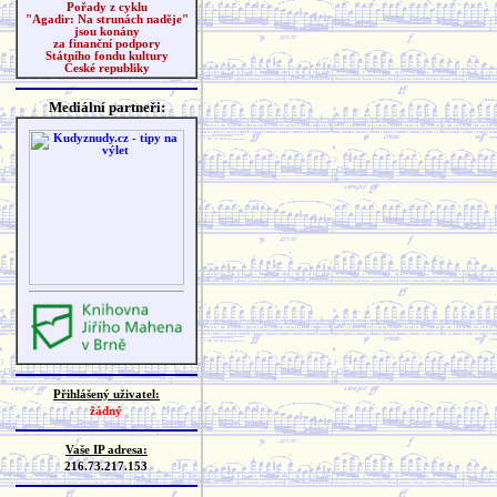
Pořady z cyklu
"Agadir: Na strunách naděje"
jsou konány
za finanční podpory
Státního fondu kultury
České republiky
Mediální partneři:
Přihlášený uživatel:
žádný
Vaše IP adresa:
216.73.217.153