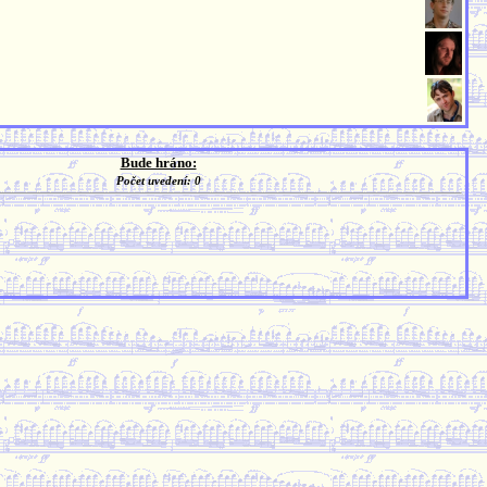
Bude hráno:
Počet uvedení: 0