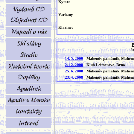
Kytara
Varhany
Klarinet
B
Po
14. 5. 2009
Mahenův památník, Maheno
2. 12. 2008
Klub Leitnerova, Brno
25. 6. 2008
Mahenův památník, Maheno
23. 4. 2008
Mahenův památník, Maheno