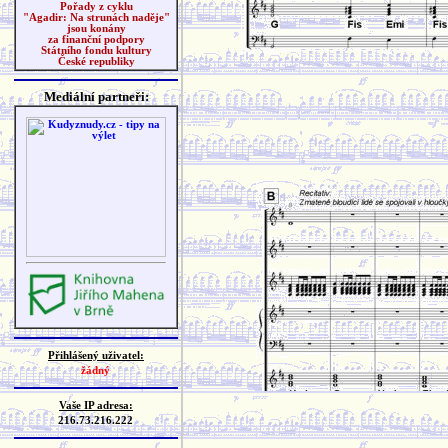
Pořady z cyklu
"Agadir: Na strunách naděje"
jsou konány
za finanční podpory
Státního fondu kultury
České republiky
Mediální partneři:
Přihlášený uživatel:
žádný
Vaše IP adresa:
216.73.216.222