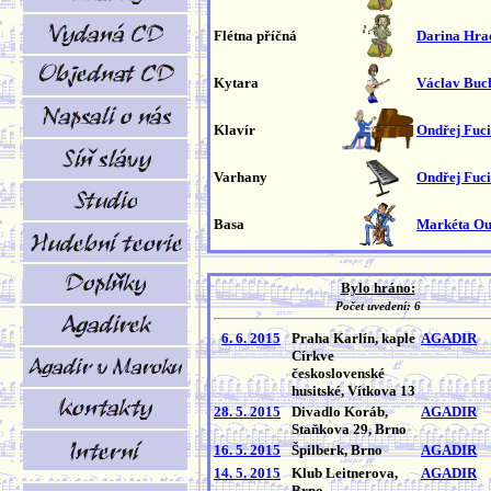
Flétna příčná
Darina Hra
Kytara
Václav Buc
Klavír
Ondřej Fuc
Varhany
Ondřej Fuc
Basa
Markéta O
Bylo hráno:
Počet uvedení: 6
6. 6. 2015
Praha Karlín, kaple
AGADIR
Církve
československé
husitské, Vítkova 13
28. 5. 2015
Divadlo Koráb,
AGADIR
Staňkova 29, Brno
16. 5. 2015
Špilberk, Brno
AGADIR
14. 5. 2015
Klub Leitnerova,
AGADIR
Brno