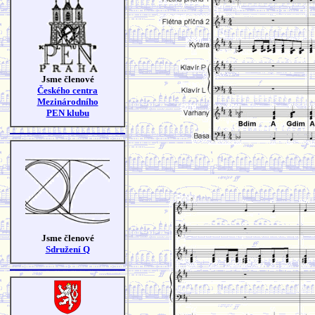
Jsme členové
Českého centra
Mezinárodního
PEN klubu
Jsme členové
Sdružení Q