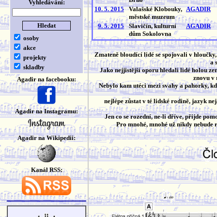
Vyhledávání:
10. 5. 2015
Valašské Klobouky,
AGADIR
městské muzeum
9. 5. 2015
Slavičín, kulturní
AGADIR
dům Sokolovna
osoby
akce
Zmateně bloudící lidé se spojovali v hloučky,
projekty
a 
skladby
Jako nejjistější oporu hledali lidé holou 
znovu v 
Agadir na facebooku:
Nebylo kam utéci mezi svahy a pahorky, kd
nejlépe zůstat v té lidské rodině, jazyk ne
Agadir na Instagramu:
Jen co se rozední, ne-li dříve, přijde po
Pro mnohé, mnohé už nikdy nebude rá
Agadir na Wikipedii:
Kanál RSS: