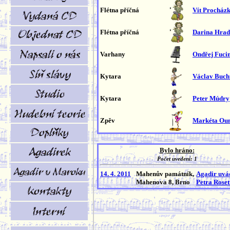
Flétna příčná
Vít Procház
Flétna příčná
Darina Hrad
Varhany
Ondřej Fuc
Kytara
Václav Buch
Kytara
Peter Múdry
Zpěv
Markéta Ou
Bylo hráno:
Počet uvedení: 1
14. 4. 2011
Mahenův památník,
Agadir uvád
Mahenova 8, Brno
Petra Roset