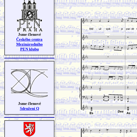
Jsme členové
Českého centra
Mezinárodního
PEN klubu
Jsme členové
Sdružení Q