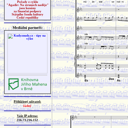
Pořady z cyklu
"Agadir: Na strunách naděje"
jsou konány
za finanční podpory
Státního fondu kultury
České republiky
Mediální partneři:
Přihlášený uživatel:
žádný
Vaše IP adresa:
216.73.216.152