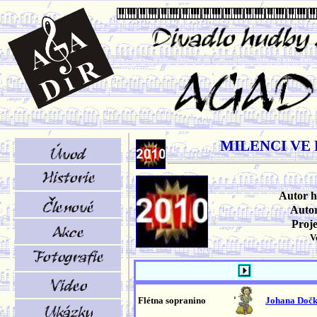
MILENCI VE 
Autor 
Autor
Proj
V
Flétna sopranino
Johana Dočk