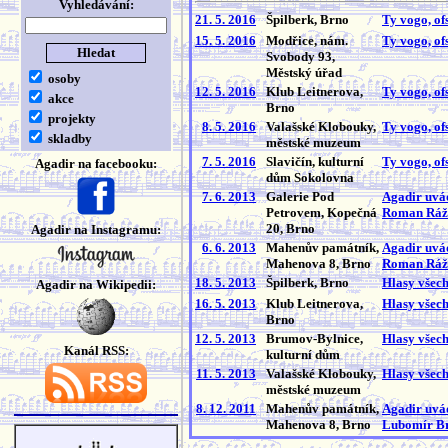
Vyhledávání:
21. 5. 2016
Špilberk, Brno
Ty vogo, of
15. 5. 2016
Modřice, nám.
Ty vogo, of
Svobody 93,
Městský úřad
osoby
12. 5. 2016
Klub Leitnerova,
Ty vogo, of
akce
Brno
projekty
8. 5. 2016
Valašské Klobouky,
Ty vogo, of
skladby
městské muzeum
7. 5. 2016
Slavičín, kulturní
Ty vogo, of
Agadir na facebooku:
dům Sokolovna
7. 6. 2013
Galerie Pod
Agadir uvád
Petrovem, Kopečná
Roman Ráž
20, Brno
Agadir na Instagramu:
6. 6. 2013
Mahenův památník,
Agadir uvád
Mahenova 8, Brno
Roman Ráž
18. 5. 2013
Špilberk, Brno
Hlasy všec
Agadir na Wikipedii:
16. 5. 2013
Klub Leitnerova,
Hlasy všec
Brno
12. 5. 2013
Brumov-Bylnice,
Hlasy všec
Kanál RSS:
kulturní dům
11. 5. 2013
Valašské Klobouky,
Hlasy všec
městské muzeum
8. 12. 2011
Mahenův památník,
Agadir uvád
Mahenova 8, Brno
Lubomír B