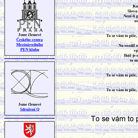
Ku
Slova 
Není-li 
os
Jsme členové
To se vám to píše,
Českého centra
Mezinárodního
Na rozdíl 
PEN klubu
vp
lhář je 
to m
To se vám to píše,
To se vám to píše,
Jsme členové
Sdružení Q