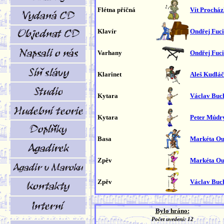
Flétna příčná
Vít Prochá
Klavír
Ondřej Fuc
Varhany
Ondřej Fuc
Klarinet
Aleš Kudlá
Kytara
Václav Buc
Kytara
Peter Múdr
Basa
Markéta O
Zpěv
Markéta O
Zpěv
Václav Buc
Bylo hráno:
Počet uvedení: 12