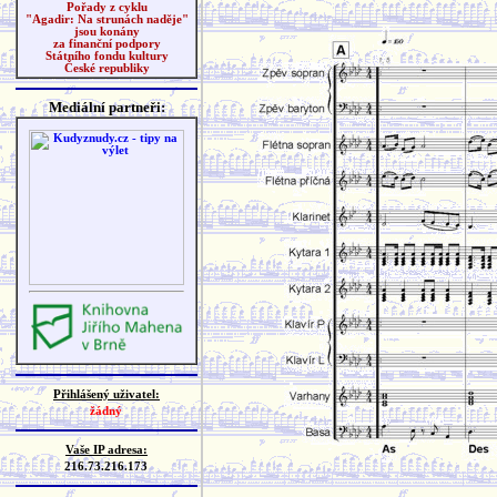
Pořady z cyklu
"Agadir: Na strunách naděje"
jsou konány
za finanční podpory
Státního fondu kultury
České republiky
Mediální partneři:
Přihlášený uživatel:
žádný
Vaše IP adresa:
216.73.216.173