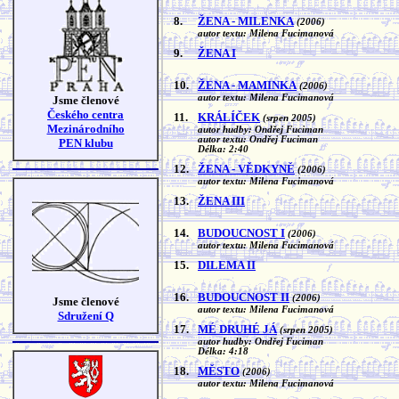
8.
ŽENA - MILENKA
(2006)
autor textu: Milena Fucimanová
9.
ŽENA I
10.
ŽENA - MAMINKA
(2006)
autor textu: Milena Fucimanová
Jsme členové
Českého centra
11.
KRÁLÍČEK
(srpen 2005)
Mezinárodního
autor hudby: Ondřej Fuciman
autor textu: Ondřej Fuciman
PEN klubu
Délka: 2:40
12.
ŽENA - VĚDKYNĚ
(2006)
autor textu: Milena Fucimanová
13.
ŽENA III
14.
BUDOUCNOST I
(2006)
autor textu: Milena Fucimanová
15.
DILEMA II
16.
BUDOUCNOST II
(2006)
Jsme členové
autor textu: Milena Fucimanová
Sdružení Q
17.
MÉ DRUHÉ JÁ
(srpen 2005)
autor hudby: Ondřej Fuciman
Délka: 4:18
18.
MĚSTO
(2006)
autor textu: Milena Fucimanová