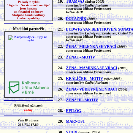
19.
TRAMVAJ
(duben 2005)
Pořady z cyklu
"Agadir: Na strunách naděje"
autor hudby: Ondřej Fuciman
jsou konány
autor textu: Milena Fucimanová
za finanční podpory
Délka: 4:10
Státního fondu kultury
20.
DOTAZNÍK
České republiky
(2006)
autor textu: Milena Fucimanová
Mediální partneři:
21.
LUDWIG VAN BEETHOVEN: SONATA 
autor hudby: Ludwig van Beethoven, Ondřej F
autor textu: Milena Fucimanová
Délka: 5:34
22.
ŽENA - MILENKA SE VRACÍ
(2006)
autor textu: Milena Fucimanová
23.
ŽENA I - MOTIV
24.
ŽENA - MAMINKA SE VRACÍ
(2006)
autor textu: Milena Fucimanová
25.
KRÁLÍČEK - MOTIV
(srpen 2005)
autor hudby: Ondřej Fuciman
26.
ŽENA - VĚDKYNĚ SE VRACÍ
(2006)
autor textu: Milena Fucimanová
27.
ŽENA III - MOTIV
Přihlášený uživatel:
žádný
28.
EPILOG
Vaše IP adresa:
29.
MARNOST
216.73.217.80
30.
STÁŘÍ
(prosinec 2005)