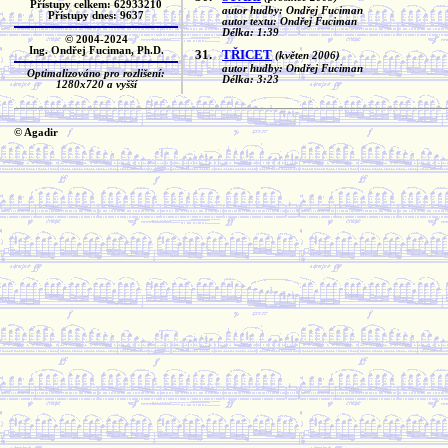
Přístupy celkem: 62933210
autor hudby: Ondřej Fuciman
Přístupy dnes: 9637
autor textu: Ondřej Fuciman
Délka: 1:39
© 2004-2024
Ing. Ondřej Fuciman, Ph.D.
31.
TŘICET
(květen 2006)
autor hudby: Ondřej Fuciman
Optimalizováno pro rozlišení:
Délka: 3:23
1280x720 a vyšší
© Agadir