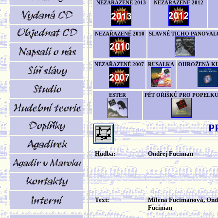
NEZAŘAZENÉ 2013
NEZAŘAZENÉ 2012
NEZAŘAZENÉ 2010
SLAVNÉ TICHO PANOVAL
NEZAŘAZENÉ 2007
RUSALKA
OHROŽENÁ K
ESTER
PĚT OŘÍŠKŮ PRO POPELK
P
Hudba:
Ondřej Fuciman
Text:
Milena Fucimanová, Ond
Fuciman