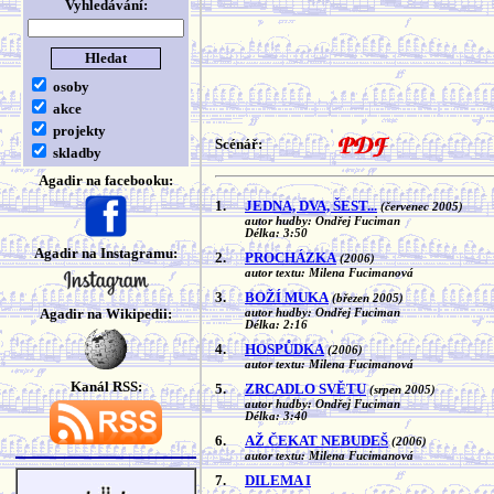
Vyhledávání:
osoby
akce
projekty
Scénář:
skladby
Agadir na facebooku:
1.
JEDNA, DVA, ŠEST...
(červenec 2005)
autor hudby: Ondřej Fuciman
Délka: 3:50
Agadir na Instagramu:
2.
PROCHÁZKA
(2006)
autor textu: Milena Fucimanová
3.
BOŽÍ MUKA
(březen 2005)
Agadir na Wikipedii:
autor hudby: Ondřej Fuciman
Délka: 2:16
4.
HOSPŮDKA
(2006)
autor textu: Milena Fucimanová
Kanál RSS:
5.
ZRCADLO SVĚTU
(srpen 2005)
autor hudby: Ondřej Fuciman
Délka: 3:40
6.
AŽ ČEKAT NEBUDEŠ
(2006)
autor textu: Milena Fucimanová
7.
DILEMA I