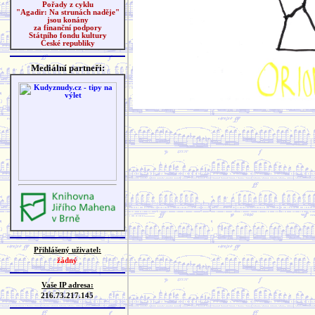
Pořady z cyklu
"Agadir: Na strunách naděje"
jsou konány
za finanční podpory
Státního fondu kultury
České republiky
Mediální partneři:
Přihlášený uživatel:
žádný
Vaše IP adresa:
216.73.217.145