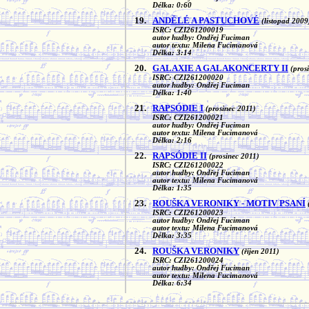
Délka: 0:60
19.
ANDĚLÉ A PASTUCHOVÉ
(listopad 2009
ISRC: CZI261200019
autor hudby: Ondřej Fuciman
autor textu: Milena Fucimanová
Délka: 3:14
20.
GALAXIE A GALAKONCERTY II
(pros
ISRC: CZI261200020
autor hudby: Ondřej Fuciman
Délka: 1:40
21.
RAPSÓDIE I
(prosinec 2011)
ISRC: CZI261200021
autor hudby: Ondřej Fuciman
autor textu: Milena Fucimanová
Délka: 2:16
22.
RAPSÓDIE II
(prosinec 2011)
ISRC: CZI261200022
autor hudby: Ondřej Fuciman
autor textu: Milena Fucimanová
Délka: 1:35
23.
ROUŠKA VERONIKY - MOTIV PSANÍ
ISRC: CZI261200023
autor hudby: Ondřej Fuciman
autor textu: Milena Fucimanová
Délka: 3:35
24.
ROUŠKA VERONIKY
(říjen 2011)
ISRC: CZI261200024
autor hudby: Ondřej Fuciman
autor textu: Milena Fucimanová
Délka: 6:34