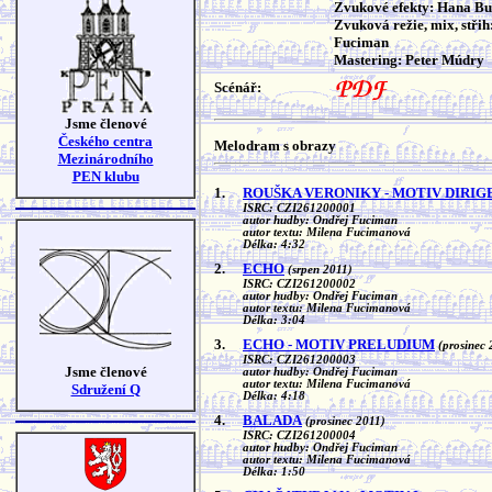
Zvukové efekty: Hana B
Zvuková režie, mix, střih
Fuciman
Mastering: Peter Múdry
Scénář:
Jsme členové
Českého centra
Melodram s obrazy
Mezinárodního
PEN klubu
1.
ROUŠKA VERONIKY - MOTIV DIRIG
ISRC: CZI261200001
autor hudby: Ondřej Fuciman
autor textu: Milena Fucimanová
Délka: 4:32
2.
ECHO
(srpen 2011)
ISRC: CZI261200002
autor hudby: Ondřej Fuciman
autor textu: Milena Fucimanová
Délka: 3:04
3.
ECHO - MOTIV PRELUDIUM
(prosinec 
ISRC: CZI261200003
Jsme členové
autor hudby: Ondřej Fuciman
autor textu: Milena Fucimanová
Sdružení Q
Délka: 4:18
4.
BALADA
(prosinec 2011)
ISRC: CZI261200004
autor hudby: Ondřej Fuciman
autor textu: Milena Fucimanová
Délka: 1:50