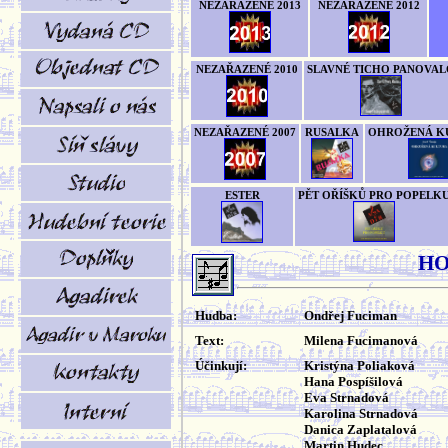
NEZAŘAZENÉ 2013
NEZAŘAZENÉ 2012
NEZAŘAZENÉ 2010
SLAVNÉ TICHO PANOVAL
NEZAŘAZENÉ 2007
RUSALKA
OHROŽENÁ K
ESTER
PĚT OŘÍŠKŮ PRO POPELK
HO
Hudba:
Ondřej Fuciman
Text:
Milena Fucimanová
Účinkují:
Kristýna Poliaková
Hana Pospíšilová
Eva Strnadová
Karolina Strnadová
Danica Zaplatalová
Martin Hudec