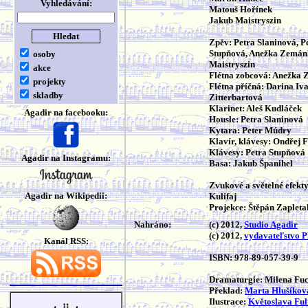
Vyhledávání:
Matouš Hořínek
Jakub Maistryszin
Zpěv: Petra Slaninová, P
Stupňová, Anežka Zemán
osoby
Maistryszin
akce
Flétna zobcová: Anežka
projekty
Flétna příčná: Darina Iv
skladby
Zitterbartová
Klarinet: Aleš Kudláček
Agadir na facebooku:
Housle: Petra Slaninová
Kytara: Peter Múdry
Klavír, klávesy: Ondřej 
Klávesy: Petra Stupňová
Agadir na Instagramu:
Basa: Jakub Španihel
Zvukové a světelné efekt
Agadir na Wikipedii:
Kulifaj
Projekce: Štěpán Zapleta
Nahráno:
(c) 2012,
Studio Agadir
(c) 2012,
vydavateľstvo 
Kanál RSS:
ISBN: 978-89-057-39-9
Dramaturgie: Milena Fu
Překlad:
Marta Hlušíkov
Ilustrace:
Květoslava Ful