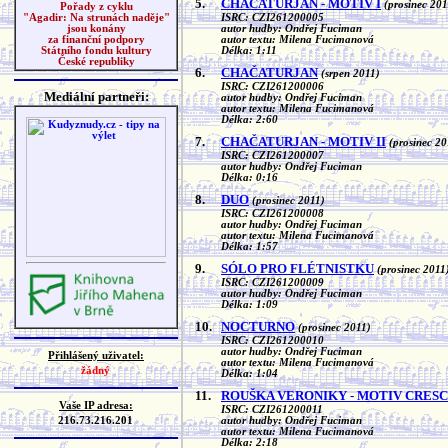
5.
CHAČATURJAN - MOTIV I
(prosinec 201
Pořady z cyklu
ISRC: CZI261200005
"Agadir: Na strunách naděje"
autor hudby: Ondřej Fuciman
jsou konány
autor textu: Milena Fucimanová
za finanční podpory
Délka: 1:11
Státního fondu kultury
České republiky
6.
CHAČATURJAN
(srpen 2011)
ISRC: CZI261200006
Mediální partneři:
autor hudby: Ondřej Fuciman
autor textu: Milena Fucimanová
Délka: 2:60
7.
CHAČATURJAN - MOTIV II
(prosinec 20
ISRC: CZI261200007
autor hudby: Ondřej Fuciman
Délka: 0:16
8.
DUO
(prosinec 2011)
ISRC: CZI261200008
autor hudby: Ondřej Fuciman
autor textu: Milena Fucimanová
Délka: 1:57
9.
SÓLO PRO FLÉTNISTKU
(prosinec 2011
ISRC: CZI261200009
autor hudby: Ondřej Fuciman
Délka: 1:09
10.
NOCTURNO
(prosinec 2011)
ISRC: CZI261200010
autor hudby: Ondřej Fuciman
Přihlášený uživatel:
autor textu: Milena Fucimanová
žádný
Délka: 1:04
11.
ROUŠKA VERONIKY - MOTIV CRES
Vaše IP adresa:
ISRC: CZI261200011
216.73.216.201
autor hudby: Ondřej Fuciman
autor textu: Milena Fucimanová
Délka: 2:18