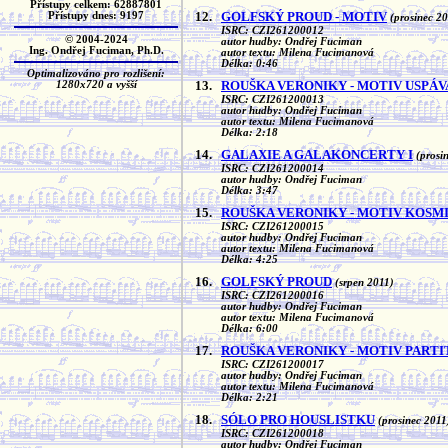
Přístupy celkem: 62887801
12.
GOLFSKÝ PROUD - MOTIV
Přístupy dnes: 9197
(prosinec 2
ISRC: CZI261200012
© 2004-2024
autor hudby: Ondřej Fuciman
Ing. Ondřej Fuciman, Ph.D.
autor textu: Milena Fucimanová
Délka: 0:46
Optimalizováno pro rozlišení:
13.
ROUŠKA VERONIKY - MOTIV USPÁ
1280x720 a vyšší
ISRC: CZI261200013
autor hudby: Ondřej Fuciman
autor textu: Milena Fucimanová
Délka: 2:18
14.
GALAXIE A GALAKONCERTY I
(prosi
ISRC: CZI261200014
autor hudby: Ondřej Fuciman
Délka: 3:47
15.
ROUŠKA VERONIKY - MOTIV KOSM
ISRC: CZI261200015
autor hudby: Ondřej Fuciman
autor textu: Milena Fucimanová
Délka: 4:25
16.
GOLFSKÝ PROUD
(srpen 2011)
ISRC: CZI261200016
autor hudby: Ondřej Fuciman
autor textu: Milena Fucimanová
Délka: 6:00
17.
ROUŠKA VERONIKY - MOTIV PART
ISRC: CZI261200017
autor hudby: Ondřej Fuciman
autor textu: Milena Fucimanová
Délka: 2:21
18.
SÓLO PRO HOUSLISTKU
(prosinec 2011
ISRC: CZI261200018
autor hudby: Ondřej Fuciman