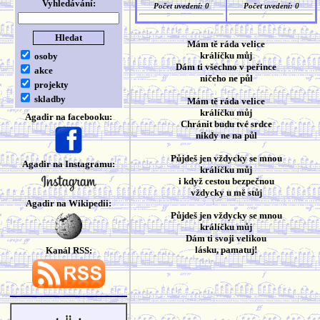
Vyhledávání:
Počet uvedení: 0
Počet uvedení: 0
Mám tě ráda velice
králíčku můj
osoby
Dám ti všechno v peřince
akce
ničeho ne půl
projekty
skladby
Mám tě ráda velice
králíčku můj
Agadir na facebooku:
Chránit budu tvé srdce
nikdy ne na půl
Půjdeš jen vždycky se mnou
Agadir na Instagramu:
králíčku můj
i když cestou bezpečnou
vždycky u mě stůj
Agadir na Wikipedii:
Půjdeš jen vždycky se mnou
králíčku můj
Dám ti svoji velikou
lásku, pamatuj!
Kanál RSS: