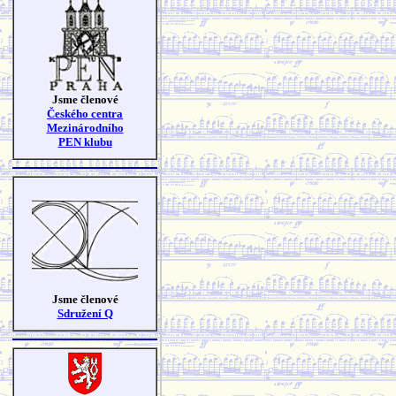
Jsme členové
Českého centra
Mezinárodního
PEN klubu
Jsme členové
Sdružení Q