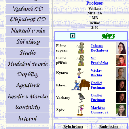
Profesor
Velikost
MP3: 2,6
MB
Délka:
2:40
Flétna
Johana
sopran
Dočkalová
Flétna
Vít
příčná
Procházka
Václav
Kytara
Buchta
Ondřej
Klavír
Fuciman
Ondřej
Varhany
Fuciman
Markéta
Zpěv
Oumarová
Bylo hráno:
Bude hráno: