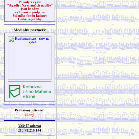
Pořady z cyklu
"Agadir: Na strunách naděje"
jsou konány
za finanční podpory
Státního fondu kultury
České republiky
Mediální partneři:
Přihlášený uživatel:
žádný
Vaše IP adresa:
216.73.216.144