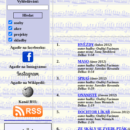
Vyhledávání:
osoby
akce
projekty
skladby
1.
HVĚZDY
(leden 2012)
Agadir na facebooku:
autor hudby: Ondřej Fuciman
autor textu: Jana Štroblová
Délka: 1:58
2.
MASO
(únor 2012)
autor hudby: Ondřej Fuciman
Agadir na Instagramu:
autor textu: Jaroslav Kovanda
Délka: 0:54
3.
SPRAŠ
(únor 2012)
Agadir na Wikipedii:
autor hudby: Ondřej Fuciman
autor textu: Jaroslav Kovanda
Délka: 0:39
4.
ONANISTÉ
(červen 2012)
autor hudby: Ondřej Fuciman
Kanál RSS:
autor textu: Ivan Wernisch
Délka: 1:19
5.
DOCHTOR LÍKAŘ
(červen 2012)
autor hudby: Ondřej Fuciman
autor textu: Ivan Wernisch
Délka: 2:26
6.
ZE SKÁLY SE ZVEDL PTÁK
(