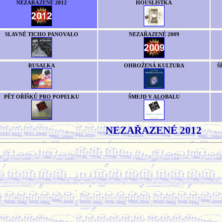
NEZAŘAZENÉ 2012
HOUSLISTKA
SLAVNÉ TICHO PANOVALO
NEZAŘAZENÉ 2009
RUSALKA
OHROŽENÁ KULTURA
Š
PĚT OŘÍŠKŮ PRO POPELKU
ŠMEJD V ALOBALU
NEZAŘAZENÉ 2012