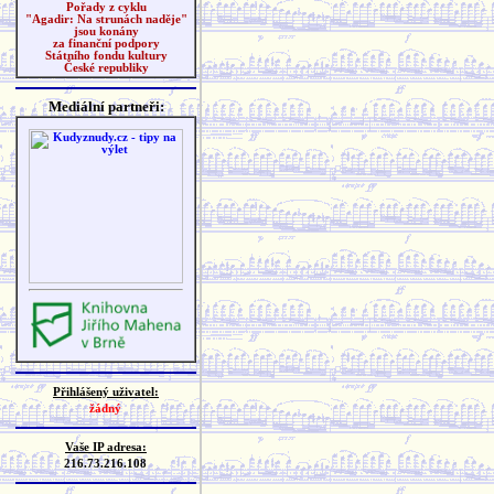
Pořady z cyklu
"Agadir: Na strunách naděje"
jsou konány
za finanční podpory
Státního fondu kultury
České republiky
Mediální partneři:
Přihlášený uživatel:
žádný
Vaše IP adresa:
216.73.216.108