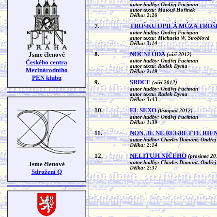
autor hudby: Ondřej Fuciman
autor textu: Matouš Hořínek
Délka: 2:26
7.
TROŠKU OPILÁ MÚZA TROŠ
autor hudby: Ondřej Fuciman
autor textu: Michaela W. Štroblová
Délka: 3:14
8.
NOČNÍ ÓDA
Jsme členové
(září 2012)
autor hudby: Ondřej Fuciman
Českého centra
autor textu: Radek Dyma
Mezinárodního
Délka: 2:19
PEN klubu
9.
SRDCE
(září 2012)
autor hudby: Ondřej Fuciman
autor textu: Radek Dyma
Délka: 3:43
10.
EL SEXO
(listopad 2012)
autor hudby: Ondřej Fuciman
Délka: 1:39
11.
NON, JE NE REGRETTE RIE
autor hudby: Charles Dumont, Ondře
Délka: 2:14
12.
NELITUJI NIČEHO
(prosinec 20
autor hudby: Charles Dumont, Ondře
Jsme členové
Délka: 2:37
Sdružení Q