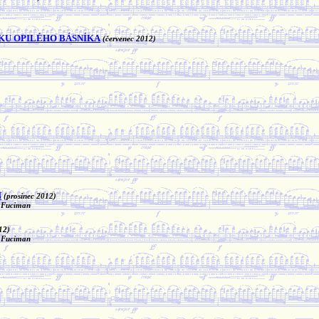
KU OPILÉHO BÁSNÍKA
(červenec 2012)
N
(prosinec 2012)
j Fuciman
12)
j Fuciman