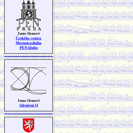
Jsme členové
Českého centra
Mezinárodního
PEN klubu
Jsme členové
Sdružení Q