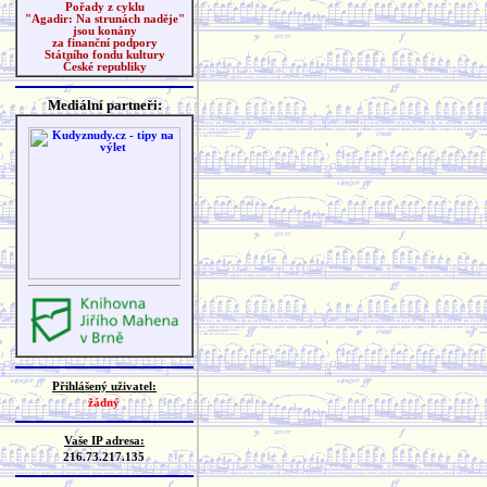
Pořady z cyklu
"Agadir: Na strunách naděje"
jsou konány
za finanční podpory
Státního fondu kultury
České republiky
Mediální partneři:
Přihlášený uživatel:
žádný
Vaše IP adresa:
216.73.217.135