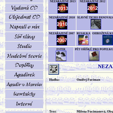
NEZAŘAZENÉ 2013
NEZAŘAZENÉ 2012
NEZAŘAZENÉ 2010
SLAVNÉ TICHO PANOVAL
NEZAŘAZENÉ 2007
RUSALKA
OHROŽENÁ K
ESTER
PĚT OŘÍŠKŮ PRO POPELK
NEZA
Hudba:
Ondřej Fuciman
Text:
Milena Fucimanová, Ole