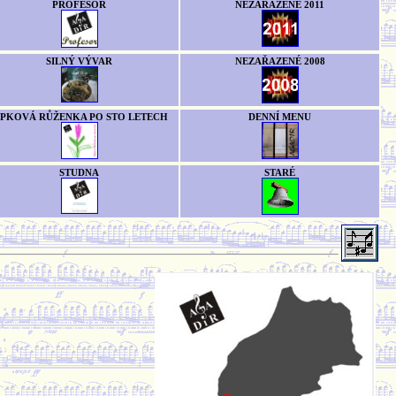
PROFESOR
NEZAŘAZENÉ 2011
SILNÝ VÝVAR
NEZAŘAZENÉ 2008
ÍPKOVÁ RŮŽENKA PO STO LETECH
DENNÍ MENU
STUDNA
STARÉ