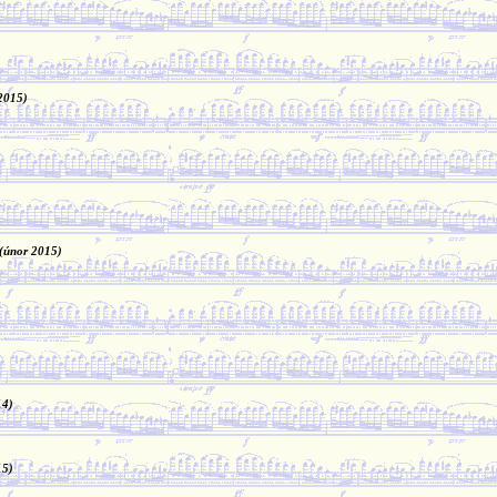
2015)
(únor 2015)
14)
15)