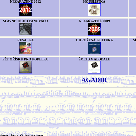
NEZAŘAZENÉ 2012
HOUSLISTKA
SLAVNÉ TICHO PANOVALO
NEZAŘAZENÉ 2009
RUSALKA
OHROŽENÁ KULTURA
Š
PĚT OŘÍŠKŮ PRO POPELKU
ŠMEJD V ALOBALU
AGADIR
tová, Jana Zitterbartová