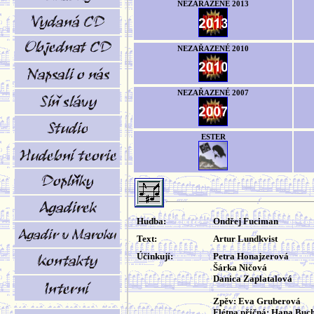
NEZAŘAZENÉ 2013
NEZAŘAZENÉ 2010
NEZAŘAZENÉ 2007
ESTER
Hudba:
Ondřej Fuciman
Text:
Artur Lundkvist
Účinkují:
Petra Honajzerová
Šárka Ničová
Danica Zaplatalová
Zpěv: Eva Gruberová
Flétna příčná: Hana Buch