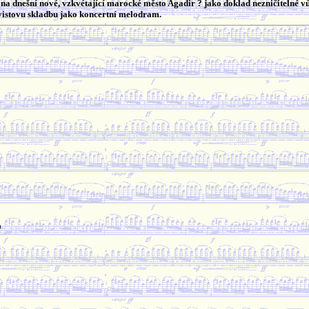
na dnešní nové, vzkvétající marocké město Agadir ? jako doklad nezničitelné vů
istovu skladbu jako koncertní melodram.
)