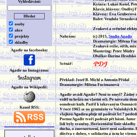
Vyhledávání:
Kytara: Lukáš Kotol, Pe
Klavír, klávesy: Ondřej 
Klávesy: Eva Gruberová
Balet: Vendula Strnadov
osoby
Zvukové a světelné efekt
akce
projekty
Nahráno:
(c) 2015,
Studio Agadir
Dramaturgie: Milena Fu
skladby
Zvuková režie, střih, mi
Agadir na facebooku:
Mastering: Peter Múdry
Obálka: Darina Hradská
Scénář:
Agadir na Instagramu:
Překlad: Josef B. Michl a Antonín Přidal
Dramaturgie: Milena Fucimanová
Agadir na Wikipedii:
Agadir uvádí Agadir? Není to omyl? Žádný o
viděl tu hrůzu na vlastní oči. Po návratu do
osmdesát knih. Patřil k takzvaným Osmnácti,
Kanál RSS:
V roce 1965 se na gymnáziu ve Valašských Kl
vlajkou Agadiru pluje už padesát let ? posled
Poemu Agadir tvoří padesát pět básní. Autor vě
lidí byly zraněny. Horizontální linie skladby
ducha, o znovuzrození, které není zadarmo. P
důvěra v dobro, v solidaritu a úctu ke všemu