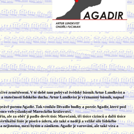
ivé zemětřesení. V té době tam pobýval švédský básník Artur Lundkvist a
e a statečnosti lidského ducha. Artur Lundkvist je významný básník, napsal
 právě poemu Agadir. Tak vzniklo Divadlo hudby a poezie Agadir, které pod
celence velvyslankyně Marockého království.
 ale za oběť jí padlo devět tisíc Maročanů, tři tisíce cizinců a další tisíce
kální linie je píseň o úderu, ale také o naději a veliké síle lidského
a nejistotou, mezi bytím a zánikem. Agadir je varování, ale také víra a