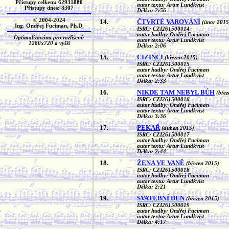
Přístupy celkem: 62931880
autor textu: Artur Lundkvist
Přístupy dnes: 8307
Délka: 2:56
© 2004-2024
14.
ČTVRTÉ VAROVÁNÍ
(únor 2015
Ing. Ondřej Fuciman, Ph.D.
ISRC: CZI261500014
autor hudby: Ondřej Fuciman
Optimalizováno pro rozlišení:
autor textu: Artur Lundkvist
1280x720 a vyšší
Délka: 2:06
15.
CIZINCI
(březen 2015)
ISRC: CZI261500015
autor hudby: Ondřej Fuciman
autor textu: Artur Lundkvist
Délka: 2:33
16.
NIKDE TAM NEBYL BŮH
(břez
ISRC: CZI261500016
autor hudby: Ondřej Fuciman
autor textu: Artur Lundkvist
Délka: 3:36
17.
PEKAŘ
(duben 2015)
ISRC: CZI261500017
autor hudby: Ondřej Fuciman
autor textu: Artur Lundkvist
Délka: 2:44
18.
ŽENA VE VANĚ
(březen 2015)
ISRC: CZI261500018
autor hudby: Ondřej Fuciman
autor textu: Artur Lundkvist
Délka: 2:21
19.
SVATEBNÍ DEN
(březen 2015)
ISRC: CZI261500019
autor hudby: Ondřej Fuciman
autor textu: Artur Lundkvist
Délka: 4:17