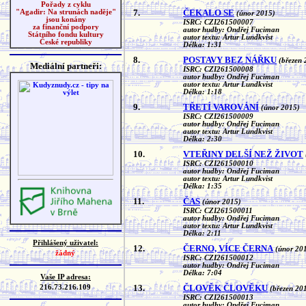
Pořady z cyklu
7.
ČEKALO SE
"Agadir: Na strunách naděje"
(únor 2015)
jsou konány
ISRC: CZI261500007
za finanční podpory
autor hudby: Ondřej Fuciman
Státního fondu kultury
autor textu: Artur Lundkvist
České republiky
Délka: 1:31
8.
POSTAVY BEZ NÁŘKU
(březen 
Mediální partneři:
ISRC: CZI261500008
autor hudby: Ondřej Fuciman
autor textu: Artur Lundkvist
Délka: 1:18
9.
TŘETÍ VAROVÁNÍ
(únor 2015)
ISRC: CZI261500009
autor hudby: Ondřej Fuciman
autor textu: Artur Lundkvist
Délka: 2:30
10.
VTEŘINY DELŠÍ NEŽ ŽIVOT
ISRC: CZI261500010
autor hudby: Ondřej Fuciman
autor textu: Artur Lundkvist
Délka: 1:35
11.
ČAS
(únor 2015)
ISRC: CZI261500011
autor hudby: Ondřej Fuciman
autor textu: Artur Lundkvist
Délka: 2:11
Přihlášený uživatel:
12.
ČERNO, VÍCE ČERNA
(únor 20
žádný
ISRC: CZI261500012
autor hudby: Ondřej Fuciman
Délka: 7:04
Vaše IP adresa:
13.
ČLOVĚK ČLOVĚKU
216.73.216.109
(březen 20
ISRC: CZI261500013
autor hudby: Ondřej Fuciman