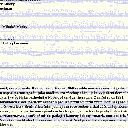
ter Múdry
Fuciman
á
y: Mikuláš Múdry
cimanová
x: Ondřej Fuciman
myl, samá pravda. Bylo to takto: V roce 1960 zasáhlo marocké město Agadir nič
mů napsal poemu Agadir jako modlitbu za všechny oběti i jako vyjádření úcty síl
 kteří ve Švédsku rozhodují o Nobelově ceně za literaturu. Zemřel roku 1991.
oboukách zrodil poetický soubor a pro své první soutěžní vystoupení si vybral
ní čtvrtstoletí v Brně. V letošním jubilejním roce soubor získal záštitu Její Ex
cně, téměř reportážním způsobem líčí tragédii, která trvala pouhých deset vteřin,
 zaznamenává zpustošené město, padající kameny i domy, zmatek, tmu a nářek. Verti
rávě tato vertikální linie má věčnou platnost. Svět pořád balancuje mezi nadějí 
 živému.