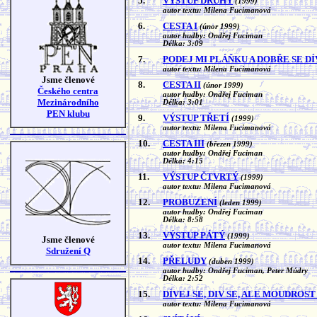
5.
VÝSTUP DRUHÝ
(1999)
autor textu: Milena Fucimanová
6.
CESTA I
(únor 1999)
autor hudby: Ondřej Fuciman
Délka: 3:09
7.
PODEJ MI PLÁŇKU A DOBŘE SE DÍ
autor textu: Milena Fucimanová
Jsme členové
8.
CESTA II
(únor 1999)
Českého centra
autor hudby: Ondřej Fuciman
Mezinárodního
Délka: 3:01
PEN klubu
9.
VÝSTUP TŘETÍ
(1999)
autor textu: Milena Fucimanová
10.
CESTA III
(březen 1999)
autor hudby: Ondřej Fuciman
Délka: 4:15
11.
VÝSTUP ČTVRTÝ
(1999)
autor textu: Milena Fucimanová
12.
PROBUZENÍ
(leden 1999)
autor hudby: Ondřej Fuciman
Délka: 8:58
13.
VÝSTUP PÁTÝ
(1999)
Jsme členové
autor textu: Milena Fucimanová
Sdružení Q
14.
PŘELUDY
(duben 1999)
autor hudby: Ondřej Fuciman, Peter Múdry
Délka: 2:52
15.
DÍVEJ SE, DIV SE, ALE MOUDROST
autor textu: Milena Fucimanová