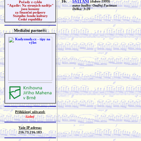
16.
SVÍTÁNÍ
(duben 1999)
Pořady z cyklu
autor hudby: Ondřej Fuciman
"Agadir: Na strunách naděje"
Délka: 3:26
jsou konány
za finanční podpory
Státního fondu kultury
České republiky
Mediální partneři:
Přihlášený uživatel:
žádný
Vaše IP adresa:
216.73.216.183