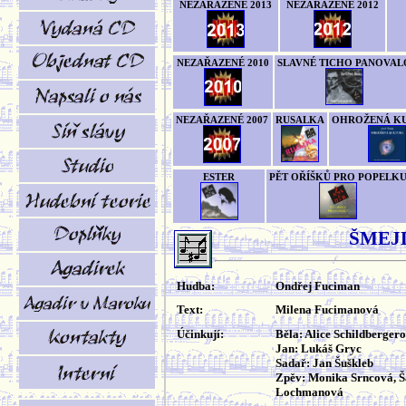
NEZAŘAZENÉ 2013
NEZAŘAZENÉ 2012
NEZAŘAZENÉ 2010
SLAVNÉ TICHO PANOVAL
NEZAŘAZENÉ 2007
RUSALKA
OHROŽENÁ K
ESTER
PĚT OŘÍŠKŮ PRO POPELK
ŠMEJ
Hudba:
Ondřej Fuciman
Text:
Milena Fucimanová
Účinkují:
Běla: Alice Schildberger
Jan: Lukáš Gryc
Sadař: Jan Šuškleb
Zpěv: Monika Srncová, 
Lochmanová