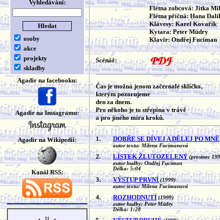
Vyhledávání:
Flétna zobcová: Jitka Mi
Flétna příčná: Hana Dal
Klávesy: Karel Kovařík
Kytara: Peter Múdry
osoby
Klavír: Ondřej Fuciman
akce
projekty
Scénář:
skladby
Agadir na facebooku:
Čas je možná jenom začernalé sklíčko,
kterým pozorujeme
den za dnem.
Pro někoho je to střepina v trávě
Agadir na Instagramu:
a pro jiného míra kroků.
1.
DOBŘE SE DÍVEJ A DĚLEJ PO MNĚ
Agadir na Wikipedii:
autor textu: Milena Fucimanová
2.
LÍSTEK ŽLUTOZELENÝ
(prosinec 19
autor hudby: Ondřej Fuciman
Délka: 5:04
Kanál RSS:
3.
VÝSTUP PRVNÍ
(1999)
autor textu: Milena Fucimanová
4.
ROZHODNUTÍ
(1999)
autor hudby: Peter Múdry
Délka: 1:28