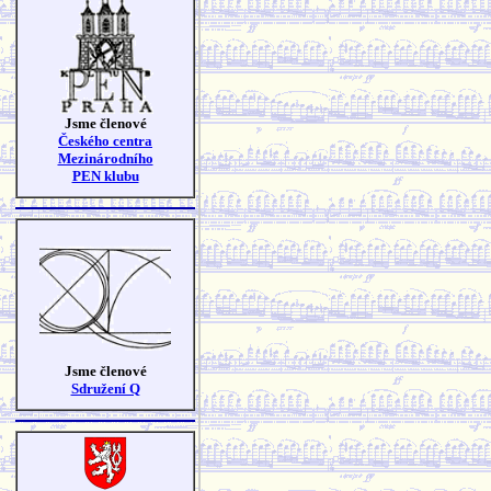
Jsme členové
Českého centra
Mezinárodního
PEN klubu
Jsme členové
Sdružení Q