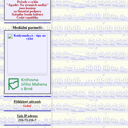
Pořady z cyklu
"Agadir: Na strunách naděje"
jsou konány
za finanční podpory
Státního fondu kultury
České republiky
Mediální partneři:
Přihlášený uživatel:
žádný
Vaše IP adresa:
216.73.216.7