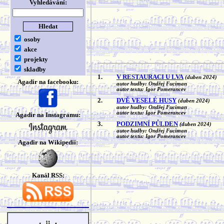
Vyhledávání:
osoby
akce
projekty
skladby
1.
V RESTAURACI U LVA
(duben 2024)
Agadir na facebooku:
autor hudby: Ondřej Fuciman
autor textu: Igor Pomerancev
2.
DVĚ VESELÉ HUSY
(duben 2024)
autor hudby: Ondřej Fuciman
autor textu: Igor Pomerancev
Agadir na Instagramu:
3.
PODZIMNÍ PŮLDEN
(duben 2024)
autor hudby: Ondřej Fuciman
autor textu: Igor Pomerancev
Agadir na Wikipedii:
Kanál RSS: