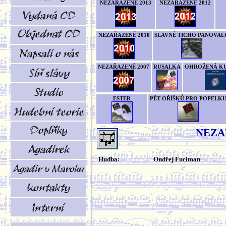
NEZAŘAZENÉ 2013
NEZAŘAZENÉ 2012
NEZAŘAZENÉ 2010
SLAVNÉ TICHO PANOVAL
NEZAŘAZENÉ 2007
RUSALKA
OHROŽENÁ K
ESTER
PĚT OŘÍŠKŮ PRO POPELK
NEZA
Hudba:
Ondřej Fuciman