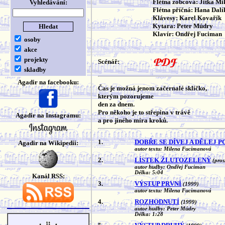
Flétna zobcová: Jitka Mi
Vyhledávání:
Flétna příčná: Hana Dal
Klávesy: Karel Kovařík
Kytara: Peter Múdry
Klavír: Ondřej Fuciman
osoby
akce
projekty
Scénář:
skladby
Agadir na facebooku:
Čas je možná jenom začernalé sklíčko,
kterým pozorujeme
den za dnem.
Pro někoho je to střepina v trávě
Agadir na Instagramu:
a pro jiného míra kroků.
1.
DOBŘE SE DÍVEJ A DĚLEJ P
Agadir na Wikipedii:
autor textu: Milena Fucimanová
2.
LÍSTEK ŽLUTOZELENÝ
(pros
autor hudby: Ondřej Fuciman
Délka: 5:04
Kanál RSS:
3.
VÝSTUP PRVNÍ
(1999)
autor textu: Milena Fucimanová
4.
ROZHODNUTÍ
(1999)
autor hudby: Peter Múdry
Délka: 1:28