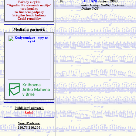
16.
SVÍTÁNÍ
(duben 1999)
Pořady z cyklu
autor hudby: Ondřej Fuciman
"Agadir: Na strunách naděje"
Délka: 3:26
jsou konány
za finanční podpory
Státního fondu kultury
České republiky
Mediální partneři:
Přihlášený uživatel:
žádný
Vaše IP adresa:
216.73.216.200