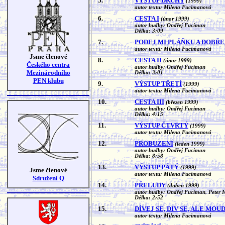
5.
VÝSTUP DRUHÝ
(1999)
autor textu: Milena Fucimanová
6.
CESTA I
(únor 1999)
autor hudby: Ondřej Fuciman
Délka: 3:09
7.
PODEJ MI PLÁŇKU A DOBŘE 
autor textu: Milena Fucimanová
Jsme členové
8.
CESTA II
(únor 1999)
Českého centra
autor hudby: Ondřej Fuciman
Mezinárodního
Délka: 3:01
PEN klubu
9.
VÝSTUP TŘETÍ
(1999)
autor textu: Milena Fucimanová
10.
CESTA III
(březen 1999)
autor hudby: Ondřej Fuciman
Délka: 4:15
11.
VÝSTUP ČTVRTÝ
(1999)
autor textu: Milena Fucimanová
12.
PROBUZENÍ
(leden 1999)
autor hudby: Ondřej Fuciman
Délka: 8:58
13.
VÝSTUP PÁTÝ
(1999)
Jsme členové
autor textu: Milena Fucimanová
Sdružení Q
14.
PŘELUDY
(duben 1999)
autor hudby: Ondřej Fuciman, Peter 
Délka: 2:52
15.
DÍVEJ SE, DIV SE, ALE MO
autor textu: Milena Fucimanová