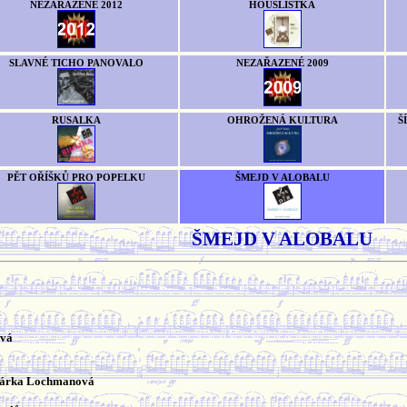
NEZAŘAZENÉ 2012
HOUSLISTKA
SLAVNÉ TICHO PANOVALO
NEZAŘAZENÉ 2009
RUSALKA
OHROŽENÁ KULTURA
Š
PĚT OŘÍŠKŮ PRO POPELKU
ŠMEJD V ALOBALU
ŠMEJD V ALOBALU
ová
Šárka Lochmanová