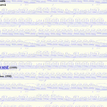
kulů
íková
O MNĚ
(1999)
inec 1998)