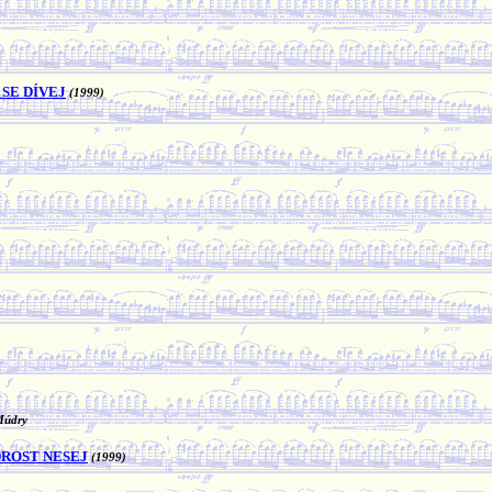
SE DÍVEJ
(1999)
Múdry
UDROST NESEJ
(1999)