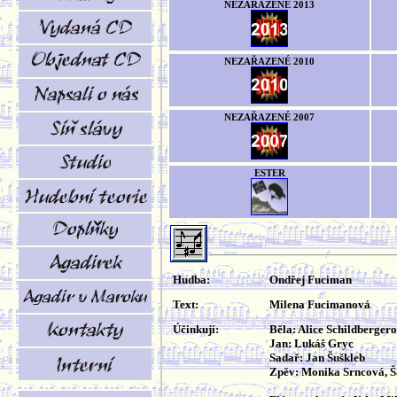
NEZAŘAZENÉ 2013
NEZAŘAZENÉ 2010
NEZAŘAZENÉ 2007
ESTER
Hudba:
Ondřej Fuciman
Text:
Milena Fucimanová
Účinkují:
Běla: Alice Schildberger
Jan: Lukáš Gryc
Sadař: Jan Šuškleb
Zpěv: Monika Srncová, 