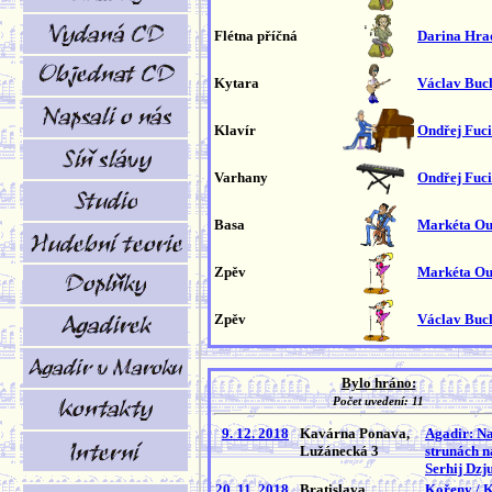
Flétna příčná
Darina Hra
Kytara
Václav Buc
Klavír
Ondřej Fuc
Varhany
Ondřej Fuc
Basa
Markéta O
Zpěv
Markéta O
Zpěv
Václav Buc
Bylo hráno:
Počet uvedení: 11
9. 12. 2018
Kavárna Ponava,
Agadir: N
Lužánecká 3
strunách n
Serhij Dzj
20. 11. 2018
Bratislava,
Kořeny / 