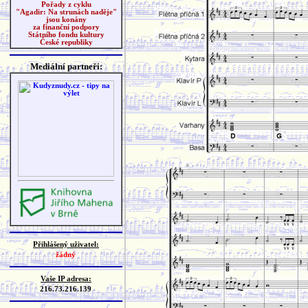
Pořady z cyklu
"Agadir: Na strunách naděje"
jsou konány
za finanční podpory
Státního fondu kultury
České republiky
Mediální partneři:
Přihlášený uživatel:
žádný
Vaše IP adresa:
216.73.216.139