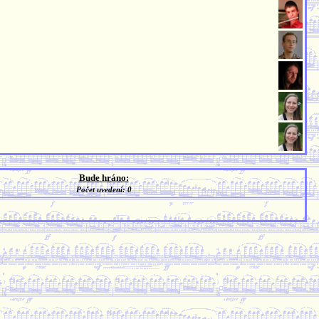
Bude hráno:
Počet uvedení: 0