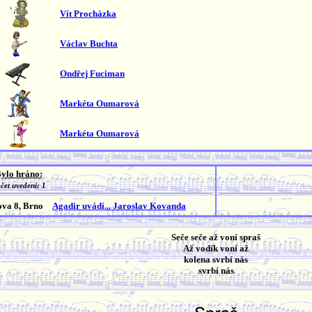
Vít Procházka
Václav Buchta
Ondřej Fuciman
Markéta Oumarová
Markéta Oumarová
ylo hráno:
čet uvedení: 1
va 8, Brno
Agadir uvádí... Jaroslav Kovanda
Seče seče až voní spraš
Až vodík voní až
kolena svrbí nás
svrbí nás