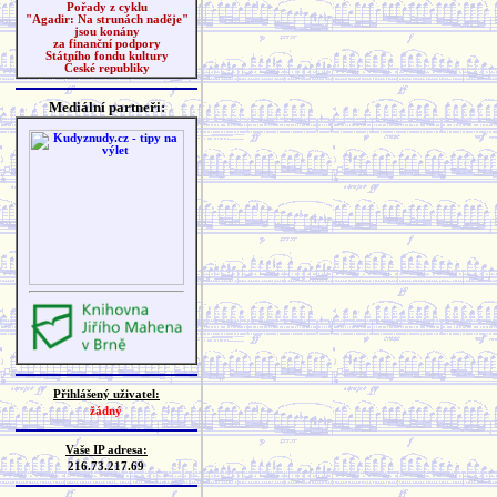
Pořady z cyklu
"Agadir: Na strunách naděje"
jsou konány
za finanční podpory
Státního fondu kultury
České republiky
Mediální partneři:
Přihlášený uživatel:
žádný
Vaše IP adresa:
216.73.217.69