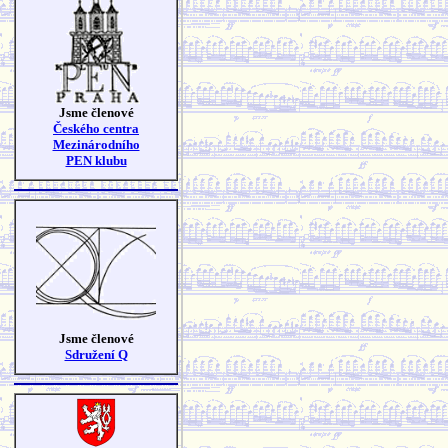
Jsme členové
Českého centra
Mezinárodního
PEN klubu
Jsme členové
Sdružení Q