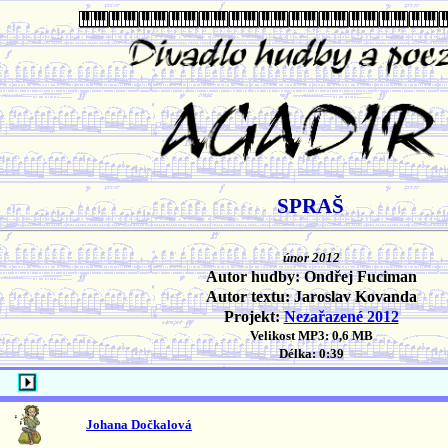
SPRAŠ
únor 2012
Autor hudby: Ondřej Fuciman
Autor textu: Jaroslav Kovanda
Projekt:
Nezařazené 2012
Velikost MP3: 0,6 MB
Délka: 0:39
Johana Dočkalová