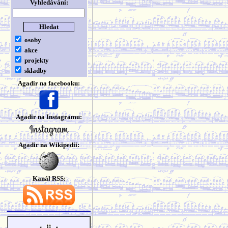
Vyhledávání:
osoby
akce
projekty
skladby
Agadir na facebooku:
Agadir na Instagramu:
Agadir na Wikipedii:
Kanál RSS: