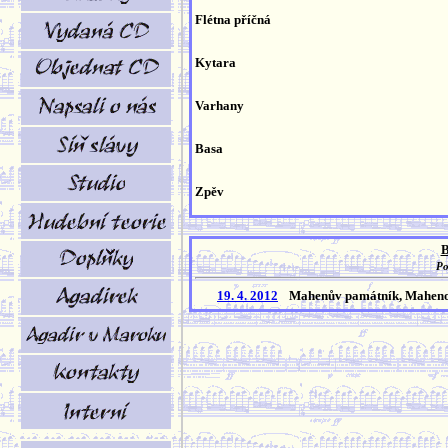
Flétna příčná
Kytara
Varhany
Basa
Zpěv
B
Po
19. 4. 2012
Mahenův památník, Maheno