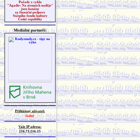
Pořady z cyklu
"Agadir: Na strunách naděje"
jsou konány
za finanční podpory
Státního fondu kultury
České republiky
Mediální partneři:
Přihlášený uživatel:
žádný
Vaše IP adresa:
216.73.216.15