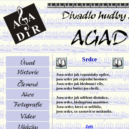
Srdce
Jsou srdce jak vzpomínky opilce,
jsou srdce jak zájezdní hostince.
Jsou srdce jak blednoucí víly,
jsou srdce bušící jen chvíli.
Jsou srdce jak udělené distinkce,
jsou srdce, blahopřání mamince.
Jsou srdce, která se nelíbila,
jsou srdce, co zastavit se nezkusila.
Zpět