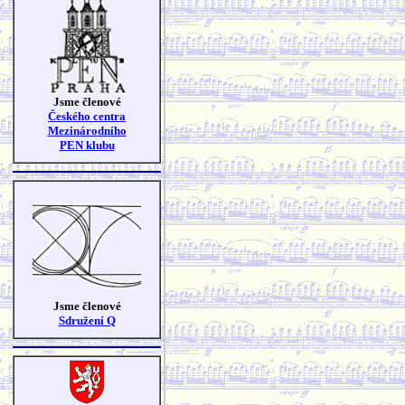
Jsme členové
Českého centra
Mezinárodního
PEN klubu
Jsme členové
Sdružení Q