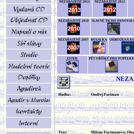
NEZAŘAZENÉ 2013
NEZAŘAZENÉ 2012
NEZAŘAZENÉ 2010
SLAVNÉ TICHO PANOVAL
NEZAŘAZENÉ 2007
RUSALKA
OHROŽENÁ K
ESTER
PĚT OŘÍŠKŮ PRO POPELK
NEZA
Hudba:
Ondřej Fuciman
Text:
Milena Fucimanová, Ole