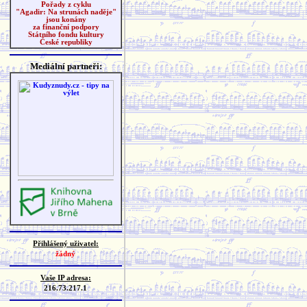
Pořady z cyklu
"Agadir: Na strunách naděje"
jsou konány
za finanční podpory
Státního fondu kultury
České republiky
Mediální partneři:
Přihlášený uživatel:
žádný
Vaše IP adresa:
216.73.217.1