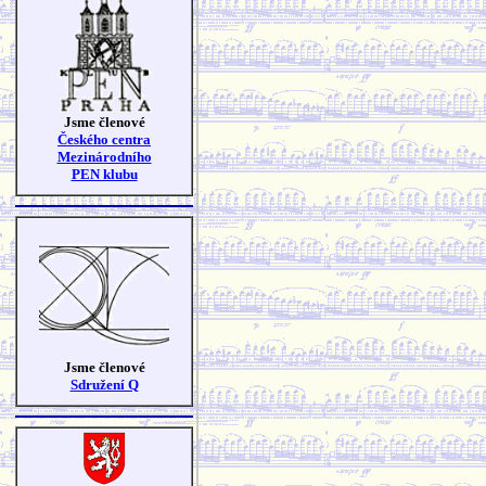
Jsme členové
Českého centra
Mezinárodního
PEN klubu
Jsme členové
Sdružení Q