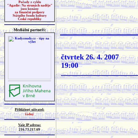
Pořady z cyklu
"Agadir: Na strunách naděje"
jsou konány
za finanční podpory
Státního fondu kultury
České republiky
Mediální partneři:
čtvrtek 26. 4. 2007
19:00
Přihlášený uživatel:
žádný
Vaše IP adresa:
216.73.217.69