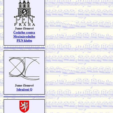
Jsme členové
Českého centra
Mezinárodního
PEN klubu
Jsme členové
Sdružení Q