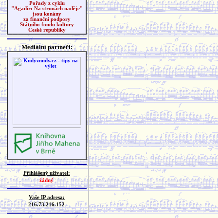
Pořady z cyklu
"Agadir: Na strunách naděje"
jsou konány
za finanční podpory
Státního fondu kultury
České republiky
Mediální partneři:
Přihlášený uživatel:
žádný
Vaše IP adresa:
216.73.216.152