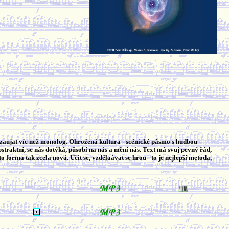
 zaujat víc než monolog. Ohrožená kultura - scénické pásmo s hudbou -
abstraktní, se nás dotýká, působí na nás a mění nás. Text má svůj pevný řád,
o forma tak zcela nová. Učit se, vzdělaávat se hrou - to je nejlepší metoda,