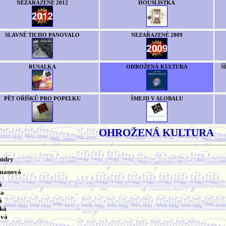
NEZAŘAZENÉ 2012
HOUSLISTKA
SLAVNÉ TICHO PANOVALO
NEZAŘAZENÉ 2009
RUSALKA
OHROŽENÁ KULTURA
Š
PĚT OŘÍŠKŮ PRO POPELKU
ŠMEJD V ALOBALU
OHROŽENÁ KULTURA
Múdry
imanová
á
ca
á
cká
ová