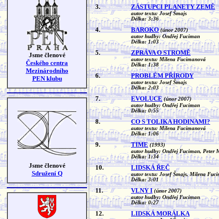
3.
ZÁSTUPCI PLANETY ZEMĚ
autor textu: Josef Šmajs
Délka: 3:36
4.
BAROKO
(únor 2007)
autor hudby: Ondřej Fuciman
Délka: 1:03
5.
ZPRÁVA O STROMĚ
Jsme členové
autor textu: Milena Fucimanová
Českého centra
Délka: 1:38
Mezinárodního
6.
PROBLÉM PŘÍRODY
PEN klubu
autor textu: Josef Šmajs
Délka: 2:03
7.
EVOLUCE
(únor 2007)
autor hudby: Ondřej Fuciman
Délka: 0:55
8.
CO S TOLIKA HODINAMI?
autor textu: Milena Fucimanová
Délka: 1:06
9.
TIME
(1993)
autor hudby: Ondřej Fuciman, Peter 
Délka: 1:34
Jsme členové
10.
LIDSKÁ ŘEČ
Sdružení Q
autor textu: Josef Šmajs, Milena Fuc
Délka: 3:01
11.
VLNY I
(únor 2007)
autor hudby: Ondřej Fuciman
Délka: 0:27
12.
LIDSKÁ MORÁLKA