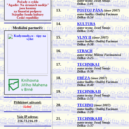
autor textu: Josef Šmajs
Pořady z cyklu
Délka: 1:01
"Agadir: Na strunách naděje"
jsou konány
13.
POSTOJ PÁNA
(únor 2007)
za finanční podpory
autor hudby: Ondřej Fuciman
Státního fondu kultury
Délka: 0:54
České republiky
14.
KULTURA
Mediální partneři:
autor textu: Josef Šmajs
Délka: 1:42
15.
VLNY II
(únor 2007)
autor hudby: Ondřej Fuciman
Délka: 0:38
16.
STRACH
autor textu: Milena Fucimanová
Délka: 2:25
17.
TECHNIKA I
autor textu: Josef Šmajs
Délka: 0:38
18.
FRÉZA
(únor 2007)
autor hudby: Ondřej Fuciman
Délka: 0:40
19.
TECHNIKA II
autor textu: Josef Šmajs
Délka: 1:51
Přihlášený uživatel:
20.
TECHNO
(únor 2007)
žádný
autor hudby: Ondřej Fuciman
Délka: 1:28
Vaše IP adresa:
21.
TECHNIKA III
216.73.216.19
autor textu: Josef Šmajs
Délka: 1:37