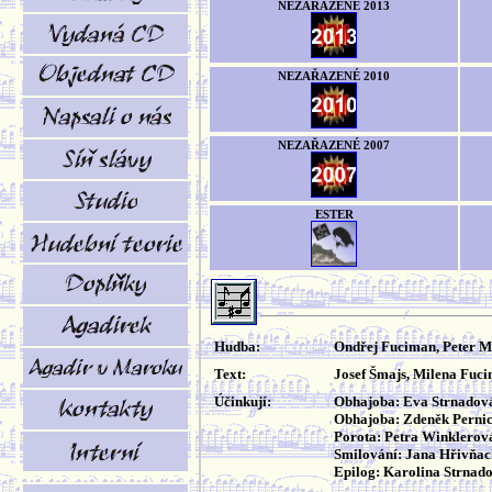
NEZAŘAZENÉ 2013
NEZAŘAZENÉ 2010
NEZAŘAZENÉ 2007
ESTER
Hudba:
Ondřej Fuciman, Peter 
Text:
Josef Šmajs, Milena Fuc
Účinkují:
Obhajoba: Eva Strnadov
Obhajoba: Zdeněk Perni
Porota: Petra Winklerov
Smilování: Jana Hřivňa
Epilog: Karolina Strnad