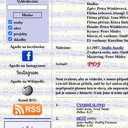
Vyhledávání:
Hudba:
Zpěv: Petra Winklerová,
Flétna zobcová, triangl
Flétna příčná: Jana Hři
Flétna příčná: Klára Dal
osoby
Housle: Petra Winklerov
akce
Kytara: Peter Múdry
projekty
Klavír, el. varhany: Ond
skladby
El. varhany: Karolina S
Agadir na facebooku:
Nahráno:
(c) 2007,
Studio Agadir
Zvuková režie, mix: Ond
Mastering: Peter Múdry
Scénář:
Agadir na Instagramu:
Není zvykem, aby se vědecké, v tomto případě
Agadir na Wikipedii:
vytváří fiktivní příběh, aniž by byl snížen ob
nepřipouští planou hru se slovy, ale nepostrád
jak je známo z historie. A tak jsme si tento zp
Kanál RSS:
1.
ÚVODNÍ SLOVO
autor textu: Josef Šmajs
Délka: 0:27
2.
DÉŠŤ
(1991)
autor hudby: Ondřej Fuciman
Délka: 1:42