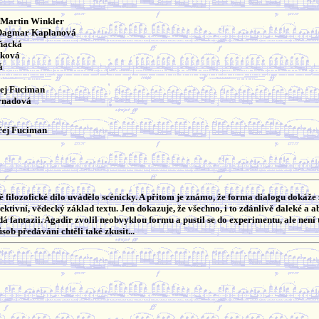
 Martin Winkler
: Dagmar Kaplanová
vňacká
íková
á
řej Fuciman
trnadová
řej Fuciman
 filozofické dílo uvádělo scénicky. A přitom je známo, že forma dialogu dokáže
jektivní, vědecký základ textu. Jen dokazuje, že všechno, i to zdánlivě daleké a 
á fantazii. Agadir zvolil neobvyklou formu a pustil se do experimentu, ale není t
ůsob předávání chtěli také zkusit...