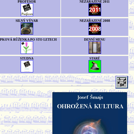
PROFESOR
NEZAŘAZENÉ 2011
SILNÝ VÝVAR
NEZAŘAZENÉ 2008
ÍPKOVÁ RŮŽENKA PO STO LETECH
DENNÍ MENU
STUDNA
STARÉ