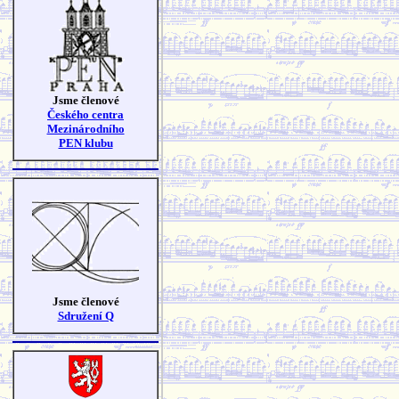
Jsme členové
Českého centra
Mezinárodního
PEN klubu
Jsme členové
Sdružení Q