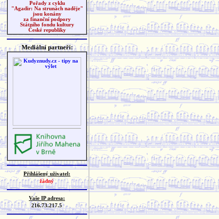
Pořady z cyklu
"Agadir: Na strunách naděje"
jsou konány
za finanční podpory
Státního fondu kultury
České republiky
Mediální partneři:
Přihlášený uživatel:
žádný
Vaše IP adresa:
216.73.217.5