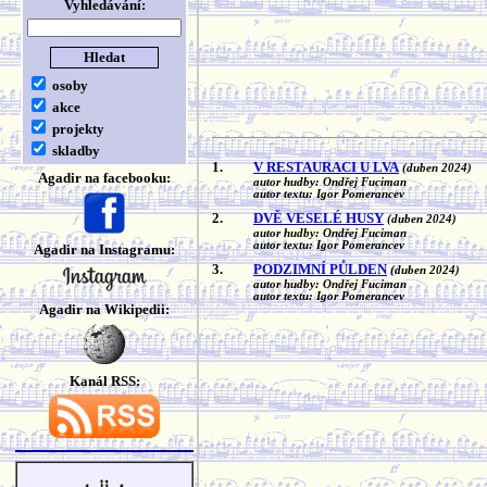
Vyhledávání:
osoby
akce
projekty
skladby
1.
V RESTAURACI U LVA
(duben 2024)
Agadir na facebooku:
autor hudby: Ondřej Fuciman
autor textu: Igor Pomerancev
2.
DVĚ VESELÉ HUSY
(duben 2024)
autor hudby: Ondřej Fuciman
autor textu: Igor Pomerancev
Agadir na Instagramu:
3.
PODZIMNÍ PŮLDEN
(duben 2024)
autor hudby: Ondřej Fuciman
autor textu: Igor Pomerancev
Agadir na Wikipedii:
Kanál RSS: