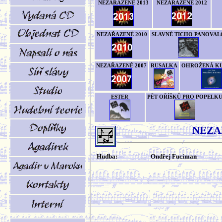
NEZAŘAZENÉ 2013
NEZAŘAZENÉ 2012
NEZAŘAZENÉ 2010
SLAVNÉ TICHO PANOVAL
NEZAŘAZENÉ 2007
RUSALKA
OHROŽENÁ K
ESTER
PĚT OŘÍŠKŮ PRO POPELK
NEZA
Hudba:
Ondřej Fuciman