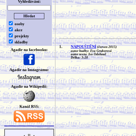
Vyhledávání:
osoby
akce
projekty
skladby
1.
NAPOUŠTĚNÍ
(červen 2015)
Agadir na facebooku:
autor hudby: Eva Gruberová
autor textu: Ivo Odehnal
Délka: 3:20
Agadir na Instagramu:
Agadir na Wikipedii:
Kanál RSS: