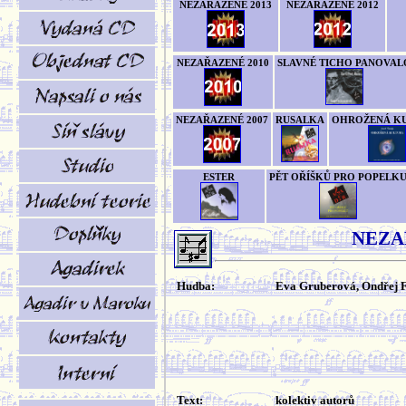
NEZAŘAZENÉ 2013
NEZAŘAZENÉ 2012
NEZAŘAZENÉ 2010
SLAVNÉ TICHO PANOVAL
NEZAŘAZENÉ 2007
RUSALKA
OHROŽENÁ K
ESTER
PĚT OŘÍŠKŮ PRO POPELK
NEZA
Hudba:
Eva Gruberová, Ondřej 
Text:
kolektiv autorů