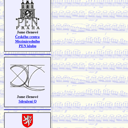
Jsme členové
Českého centra
Mezinárodního
PEN klubu
Jsme členové
Sdružení Q