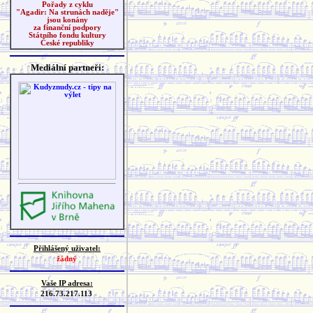
Pořady z cyklu
"Agadir: Na strunách naděje"
jsou konány
za finanční podpory
Státního fondu kultury
České republiky
Mediální partneři:
Přihlášený uživatel:
žádný
Vaše IP adresa:
216.73.217.113