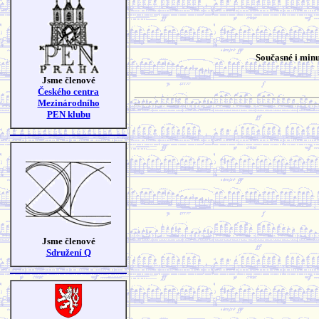
Současné i minu
Jsme členové
Českého centra
Mezinárodního
PEN klubu
Jsme členové
Sdružení Q