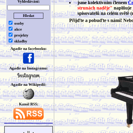
Vyhledávání:
jsme kolektivním členem
Če
strunách naděje"
naplňuje 
spisovatelů na celém světě (
Přijďte a pobuďte s námi! Ne
osoby
akce
projekty
skladby
Agadir na facebooku:
Agadir na Instagramu:
Agadir na Wikipedii:
Kanál RSS: