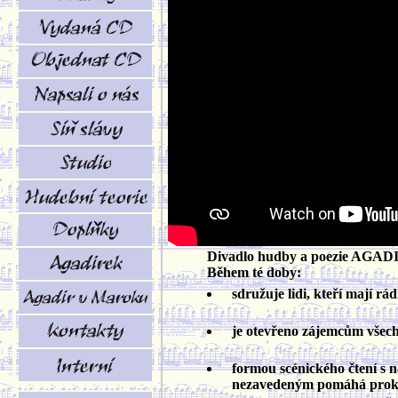
Divadlo hudby a poezie AGADIR 
Během té doby:
sdružuje lidi, kteří mají rá
je otevřeno zájemcům všech pr
formou scénického čtení s
nezavedeným pomáhá prokluba