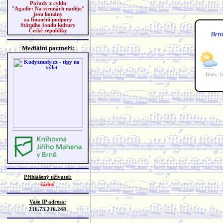
Pořady z cyklu
"Agadir: Na strunách naděje"
jsou konány
za finanční podpory
Státního fondu kultury
České republiky
Mediální partneři:
Přihlášený uživatel:
žádný
Vaše IP adresa:
216.73.216.248