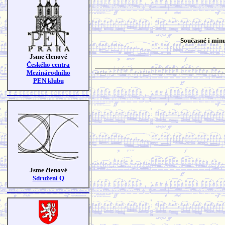
Současné i minu
Jsme členové
Českého centra
Mezinárodního
PEN klubu
Jsme členové
Sdružení Q