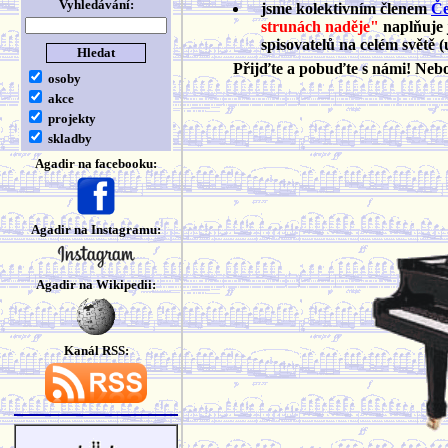
Vyhledávání:
jsme kolektivním členem
Če
strunách naděje"
naplňuje 
spisovatelů na celém světě (
Přijďte a pobuďte s námi! Ne
osoby
akce
projekty
skladby
Agadir na facebooku:
Agadir na Instagramu:
Agadir na Wikipedii:
Kanál RSS: