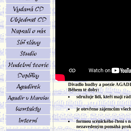
Divadlo hudby a poezie AGADIR 
Během té doby:
sdružuje lidi, kteří mají rá
je otevřeno zájemcům všech pr
formou scénického čtení s
nezavedeným pomáhá prokluba