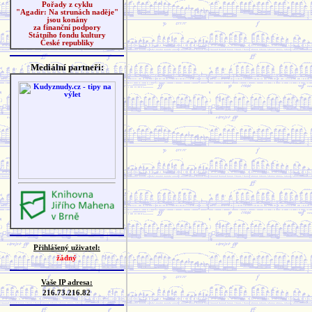
Pořady z cyklu
"Agadir: Na strunách naděje"
jsou konány
za finanční podpory
Státního fondu kultury
České republiky
Mediální partneři:
Přihlášený uživatel:
žádný
Vaše IP adresa:
216.73.216.82