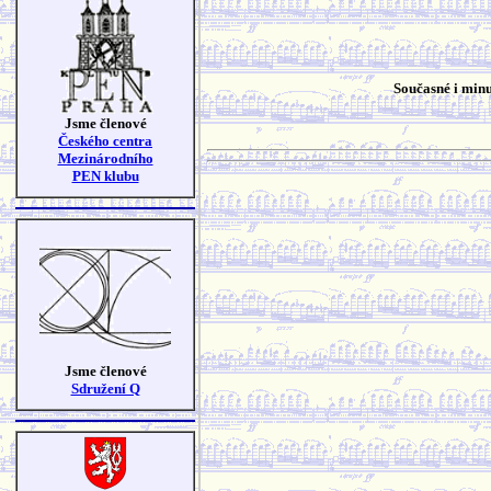
Současné i minu
Jsme členové
Českého centra
Mezinárodního
PEN klubu
Jsme členové
Sdružení Q