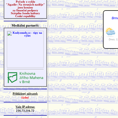
Pořady z cyklu
"Agadir: Na strunách naděje"
jsou konány
za finanční podpory
Státního fondu kultury
České republiky
Mediální partneři:
Přihlášený uživatel:
žádný
Vaše IP adresa:
216.73.216.72