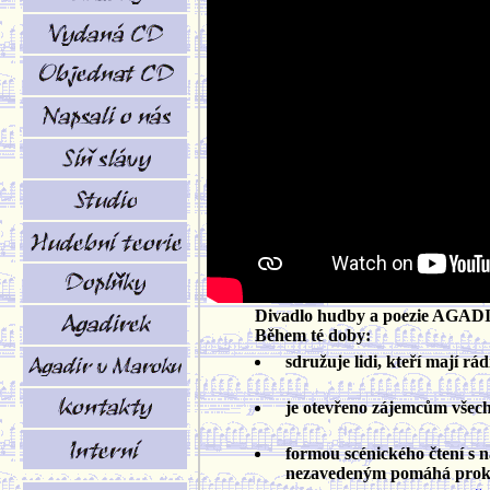
Divadlo hudby a poezie AGADIR 
Během té doby:
sdružuje lidi, kteří mají rá
je otevřeno zájemcům všech pr
formou scénického čtení s
nezavedeným pomáhá prokluba