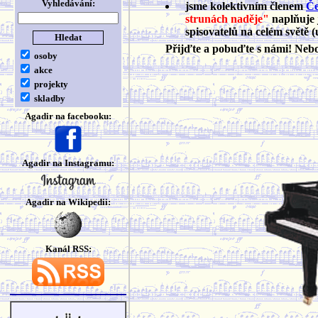
Vyhledávání:
jsme kolektivním členem
Če
strunách naděje"
naplňuje 
spisovatelů na celém světě (
Přijďte a pobuďte s námi! Ne
osoby
akce
projekty
skladby
Agadir na facebooku:
Agadir na Instagramu:
Agadir na Wikipedii:
Kanál RSS: