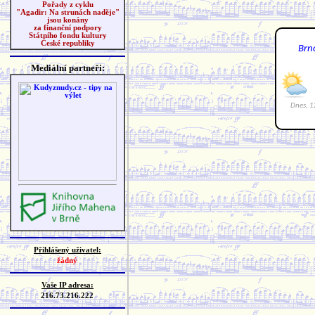
Pořady z cyklu
"Agadir: Na strunách naděje"
jsou konány
za finanční podpory
Státního fondu kultury
České republiky
Mediální partneři:
Přihlášený uživatel:
žádný
Vaše IP adresa:
216.73.216.222