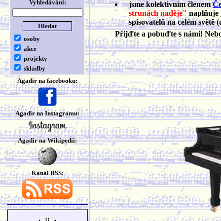
Vyhledávání:
jsme kolektivním členem
Če
strunách naděje"
naplňuje 
spisovatelů na celém světě (
Přijďte a pobuďte s námi! Ne
osoby
akce
projekty
skladby
Agadir na facebooku:
Agadir na Instagramu:
Agadir na Wikipedii:
Kanál RSS: