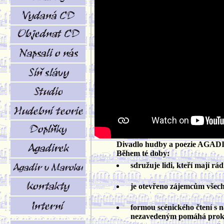
Divadlo hudby a poezie AGADIR 
Během té doby:
sdružuje lidi, kteří mají rá
je otevřeno zájemcům všech pr
formou scénického čtení s
nezavedeným pomáhá prokluba