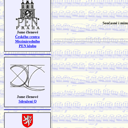
Současné i minu
Jsme členové
Českého centra
Mezinárodního
PEN klubu
Jsme členové
Sdružení Q