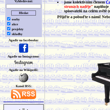
Vyhledávání:
jsme kolektivním členem
Če
strunách naděje"
naplňuje 
spisovatelů na celém světě (
Přijďte a pobuďte s námi! Ne
osoby
akce
projekty
skladby
Agadir na facebooku:
Agadir na Instagramu:
Agadir na Wikipedii:
Kanál RSS: