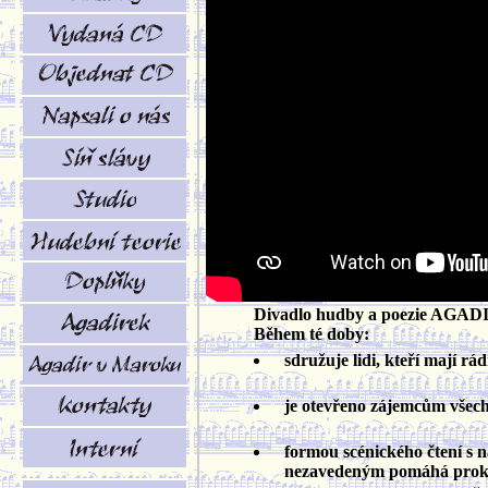
Divadlo hudby a poezie AGADIR 
Během té doby:
sdružuje lidi, kteří mají rá
je otevřeno zájemcům všech pr
formou scénického čtení s
nezavedeným pomáhá prokluba