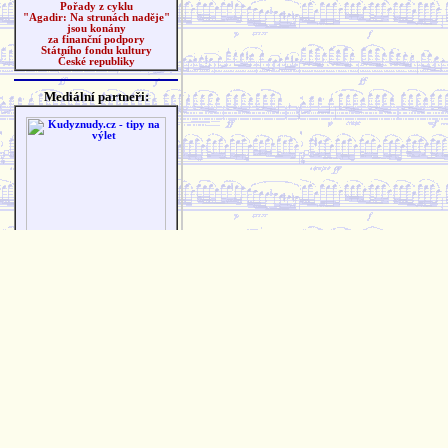
Pořady z cyklu
"Agadir: Na strunách naděje"
jsou konány
za finanční podpory
Státního fondu kultury
České republiky
Mediální partneři:
Přihlášený uživatel:
žádný
Vaše IP adresa:
216.73.216.124