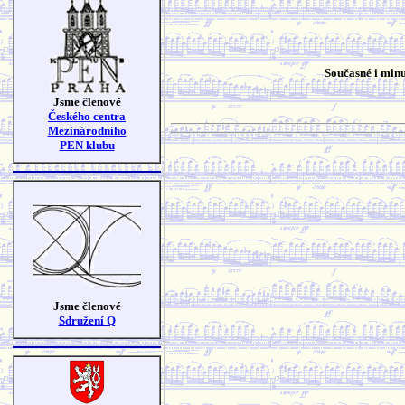
Současné i minu
Jsme členové
Českého centra
Mezinárodního
PEN klubu
Jsme členové
Sdružení Q