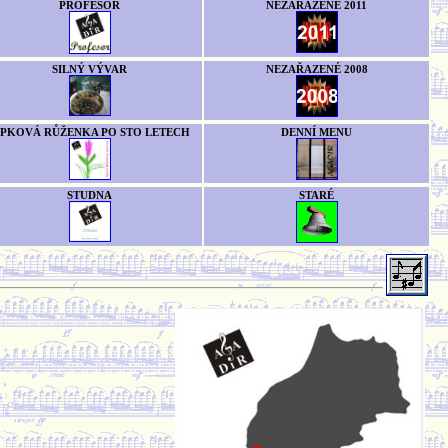
PROFESOR
NEZAŘAZENÉ 2011
SILNÝ VÝVAR
NEZAŘAZENÉ 2008
ÍPKOVÁ RŮŽENKA PO STO LETECH
DENNÍ MENU
STUDNA
STARÉ