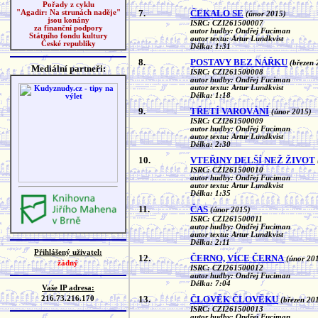
Pořady z cyklu
7.
ČEKALO SE
"Agadir: Na strunách naděje"
(únor 2015)
jsou konány
ISRC: CZI261500007
za finanční podpory
autor hudby: Ondřej Fuciman
Státního fondu kultury
autor textu: Artur Lundkvist
České republiky
Délka: 1:31
8.
POSTAVY BEZ NÁŘKU
(březen 
Mediální partneři:
ISRC: CZI261500008
autor hudby: Ondřej Fuciman
autor textu: Artur Lundkvist
Délka: 1:18
9.
TŘETÍ VAROVÁNÍ
(únor 2015)
ISRC: CZI261500009
autor hudby: Ondřej Fuciman
autor textu: Artur Lundkvist
Délka: 2:30
10.
VTEŘINY DELŠÍ NEŽ ŽIVOT
ISRC: CZI261500010
autor hudby: Ondřej Fuciman
autor textu: Artur Lundkvist
Délka: 1:35
11.
ČAS
(únor 2015)
ISRC: CZI261500011
autor hudby: Ondřej Fuciman
autor textu: Artur Lundkvist
Délka: 2:11
Přihlášený uživatel:
12.
ČERNO, VÍCE ČERNA
(únor 20
žádný
ISRC: CZI261500012
autor hudby: Ondřej Fuciman
Délka: 7:04
Vaše IP adresa:
13.
ČLOVĚK ČLOVĚKU
216.73.216.170
(březen 20
ISRC: CZI261500013
autor hudby: Ondřej Fuciman