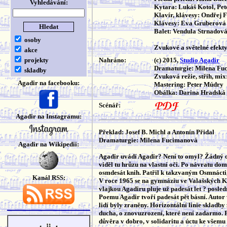
Vyhledávání:
Kytara: Lukáš Kotol, Pe
Klavír, klávesy: Ondřej 
Klávesy: Eva Gruberová
Balet: Vendula Strnadov
osoby
Zvukové a světelné efekt
akce
projekty
Nahráno:
(c) 2015,
Studio Agadir
Dramaturgie: Milena Fu
skladby
Zvuková režie, střih, mi
Agadir na facebooku:
Mastering: Peter Múdry
Obálka: Darina Hradská
Scénář:
Agadir na Instagramu:
Překlad: Josef B. Michl a Antonín Přidal
Dramaturgie: Milena Fucimanová
Agadir na Wikipedii:
Agadir uvádí Agadir? Není to omyl? Žádný o
viděl tu hrůzu na vlastní oči. Po návratu do
osmdesát knih. Patřil k takzvaným Osmnácti,
Kanál RSS:
V roce 1965 se na gymnáziu ve Valašských Kl
vlajkou Agadiru pluje už padesát let ? posled
Poemu Agadir tvoří padesát pět básní. Autor vě
lidí byly zraněny. Horizontální linie skladby
ducha, o znovuzrození, které není zadarmo. P
důvěra v dobro, v solidaritu a úctu ke všemu