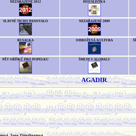
NEZAŘAZENÉ 2012
HOUSLISTKA
SLAVNÉ TICHO PANOVALO
NEZAŘAZENÉ 2009
RUSALKA
OHROŽENÁ KULTURA
Š
PĚT OŘÍŠKŮ PRO POPELKU
ŠMEJD V ALOBALU
AGADIR
tová, Jana Zitterbartová