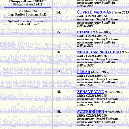
Přístupy celkem: 62891015
autor textu: Artur Lundkvist
Přístupy dnes: 12411
Délka: 2:56
© 2004-2024
14.
ČTVRTÉ VAROVÁNÍ
(únor 2015
Ing. Ondřej Fuciman, Ph.D.
ISRC: CZI261500014
autor hudby: Ondřej Fuciman
Optimalizováno pro rozlišení:
autor textu: Artur Lundkvist
1280x720 a vyšší
Délka: 2:06
15.
CIZINCI
(březen 2015)
ISRC: CZI261500015
autor hudby: Ondřej Fuciman
autor textu: Artur Lundkvist
Délka: 2:33
16.
NIKDE TAM NEBYL BŮH
(břez
ISRC: CZI261500016
autor hudby: Ondřej Fuciman
autor textu: Artur Lundkvist
Délka: 3:36
17.
PEKAŘ
(duben 2015)
ISRC: CZI261500017
autor hudby: Ondřej Fuciman
autor textu: Artur Lundkvist
Délka: 2:44
18.
ŽENA VE VANĚ
(březen 2015)
ISRC: CZI261500018
autor hudby: Ondřej Fuciman
autor textu: Artur Lundkvist
Délka: 2:21
19.
SVATEBNÍ DEN
(březen 2015)
ISRC: CZI261500019
autor hudby: Ondřej Fuciman
autor textu: Artur Lundkvist
Délka: 4:17