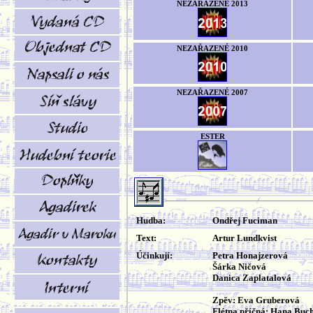
NEZAŘAZENÉ 2013
NEZAŘAZENÉ 2010
NEZAŘAZENÉ 2007
ESTER
Hudba:
Ondřej Fuciman
Text:
Artur Lundkvist
Účinkují:
Petra Honajzerová
Šárka Ničová
Danica Zaplatalová
Zpěv: Eva Gruberová
Flétna příčná: Hana Buch