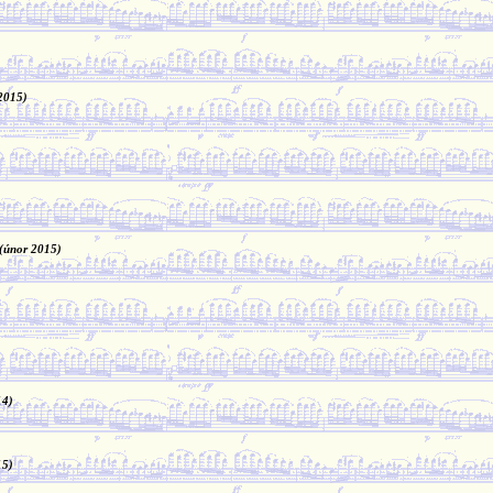
2015)
(únor 2015)
14)
15)