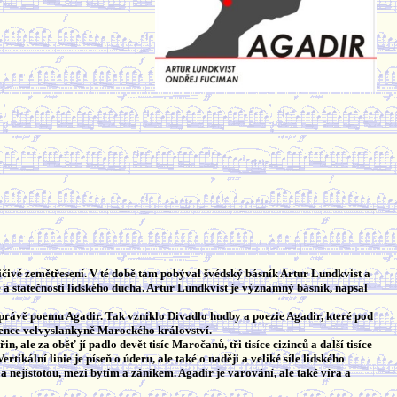
ivé zemětřesení. V té době tam pobýval švédský básník Artur Lundkvist a
e a statečnosti lidského ducha. Artur Lundkvist je významný básník, napsal
 právě poemu Agadir. Tak vzniklo Divadlo hudby a poezie Agadir, které pod
celence velvyslankyně Marockého království.
 ale za oběť jí padlo devět tisíc Maročanů, tři tisíce cizinců a další tisíce
kální linie je píseň o úderu, ale také o naději a veliké síle lidského
a nejistotou, mezi bytím a zánikem. Agadir je varování, ale také víra a