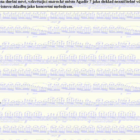
na dnešní nové, vzkvétající marocké město Agadir ? jako doklad nezničitelné vů
istovu skladbu jako koncertní melodram.
)