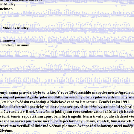
ter Múdry
Fuciman
á
y: Mikuláš Múdry
cimanová
x: Ondřej Fuciman
myl, samá pravda. Bylo to takto: V roce 1960 zasáhlo marocké město Agadir nič
mů napsal poemu Agadir jako modlitbu za všechny oběti i jako vyjádření úcty síl
 kteří ve Švédsku rozhodují o Nobelově ceně za literaturu. Zemřel roku 1991.
oboukách zrodil poetický soubor a pro své první soutěžní vystoupení si vybral
ní čtvrtstoletí v Brně. V letošním jubilejním roce soubor získal záštitu Její Ex
cně, téměř reportážním způsobem líčí tragédii, která trvala pouhých deset vteřin,
 zaznamenává zpustošené město, padající kameny i domy, zmatek, tmu a nářek. Verti
rávě tato vertikální linie má věčnou platnost. Svět pořád balancuje mezi nadějí 
 živému.