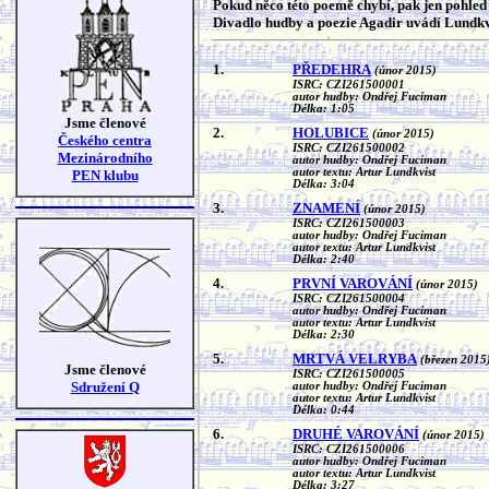
Pokud něco této poemě chybí, pak jen pohled 
Divadlo hudby a poezie Agadir uvádí Lundkv
1.
PŘEDEHRA
(únor 2015)
ISRC: CZI261500001
autor hudby: Ondřej Fuciman
Délka: 1:05
Jsme členové
2.
HOLUBICE
(únor 2015)
Českého centra
ISRC: CZI261500002
Mezinárodního
autor hudby: Ondřej Fuciman
autor textu: Artur Lundkvist
PEN klubu
Délka: 3:04
3.
ZNAMENÍ
(únor 2015)
ISRC: CZI261500003
autor hudby: Ondřej Fuciman
autor textu: Artur Lundkvist
Délka: 2:40
4.
PRVNÍ VAROVÁNÍ
(únor 2015)
ISRC: CZI261500004
autor hudby: Ondřej Fuciman
autor textu: Artur Lundkvist
Délka: 2:30
5.
MRTVÁ VELRYBA
(březen 2015
Jsme členové
ISRC: CZI261500005
Sdružení Q
autor hudby: Ondřej Fuciman
autor textu: Artur Lundkvist
Délka: 0:44
6.
DRUHÉ VAROVÁNÍ
(únor 2015)
ISRC: CZI261500006
autor hudby: Ondřej Fuciman
autor textu: Artur Lundkvist
Délka: 3:27