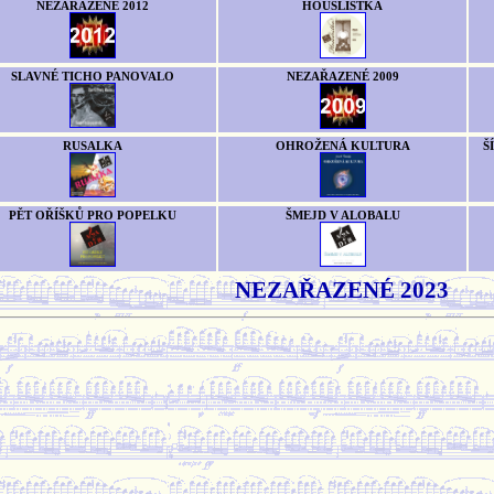
NEZAŘAZENÉ 2012
HOUSLISTKA
SLAVNÉ TICHO PANOVALO
NEZAŘAZENÉ 2009
RUSALKA
OHROŽENÁ KULTURA
Š
PĚT OŘÍŠKŮ PRO POPELKU
ŠMEJD V ALOBALU
NEZAŘAZENÉ 2023