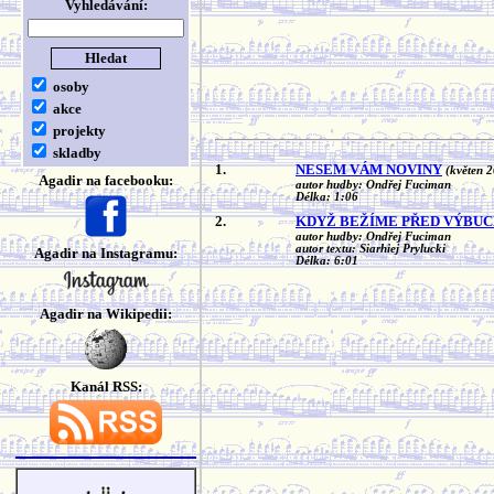
Vyhledávání:
osoby
akce
projekty
skladby
1.
NESEM VÁM NOVINY
(květen 
Agadir na facebooku:
autor hudby: Ondřej Fuciman
Délka: 1:06
2.
KDYŽ BEŽÍME PŘED VÝBU
autor hudby: Ondřej Fuciman
autor textu: Siarhiej Prylucki
Agadir na Instagramu:
Délka: 6:01
Agadir na Wikipedii:
Kanál RSS: