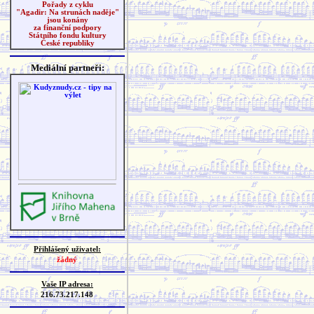
Pořady z cyklu
"Agadir: Na strunách naděje"
jsou konány
za finanční podpory
Státního fondu kultury
České republiky
Mediální partneři:
Přihlášený uživatel:
žádný
Vaše IP adresa:
216.73.217.148