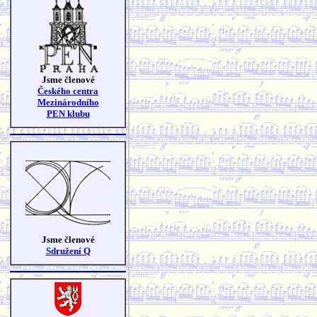
Jsme členové
Českého centra
Mezinárodního
PEN klubu
Jsme členové
Sdružení Q