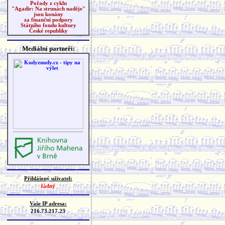
Pořady z cyklu
"Agadir: Na strunách naděje"
jsou konány
za finanční podpory
Státního fondu kultury
České republiky
Mediální partneři:
Přihlášený uživatel:
žádný
Vaše IP adresa:
216.73.217.23