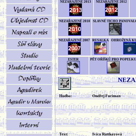
NEZAŘAZENÉ 2013
NEZAŘAZENÉ 2012
NEZAŘAZENÉ 2010
SLAVNÉ TICHO PANOVAL
NEZAŘAZENÉ 2007
RUSALKA
OHROŽENÁ K
ESTER
PĚT OŘÍŠKŮ PRO POPELK
NEZA
Hudba:
Ondřej Fuciman
Text:
Ivica Ruttkayová