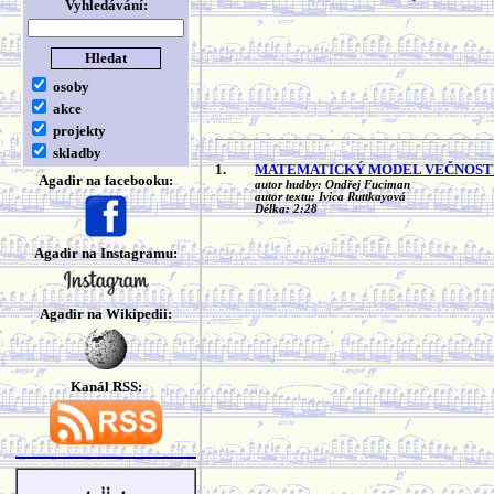
Vyhledávání:
osoby
akce
projekty
skladby
1.
MATEMATICKÝ MODEL VEČNOST
Agadir na facebooku:
autor hudby: Ondřej Fuciman
autor textu: Ivica Ruttkayová
Délka: 2:28
Agadir na Instagramu:
Agadir na Wikipedii:
Kanál RSS: