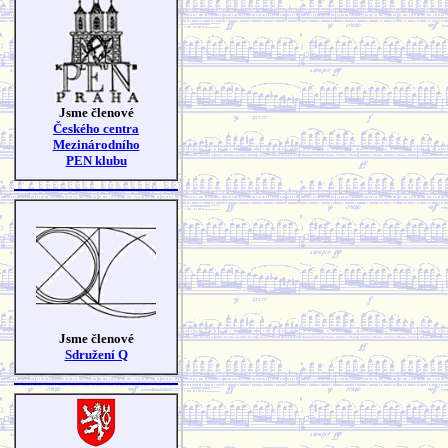
Jsme členové
Českého centra
Mezinárodního
PEN klubu
Jsme členové
Sdružení Q