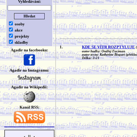
Vyhledávání:
osoby
akce
projekty
skladby
1.
KDE SE VÍTR ROZPTYLUJE
Agadir na facebooku:
autor hudby: Ondřej Fuciman
autor textu: Katherine Bisquet (překl
Délka: 2:21
Agadir na Instagramu:
Agadir na Wikipedii:
Kanál RSS: