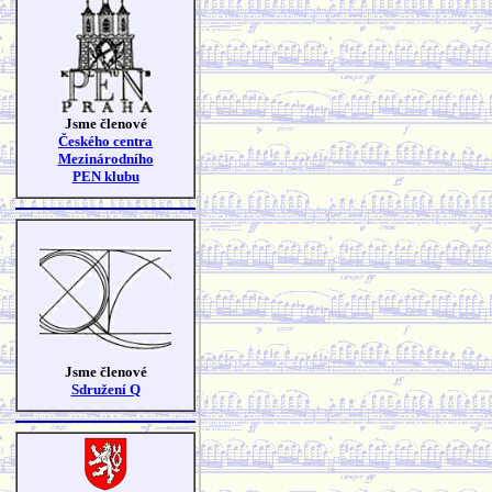
Jsme členové
Českého centra
Mezinárodního
PEN klubu
Jsme členové
Sdružení Q