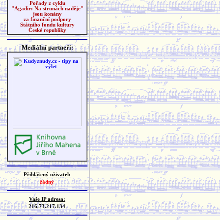
Pořady z cyklu
"Agadir: Na strunách naděje"
jsou konány
za finanční podpory
Státního fondu kultury
České republiky
Mediální partneři:
Přihlášený uživatel:
žádný
Vaše IP adresa:
216.73.217.134