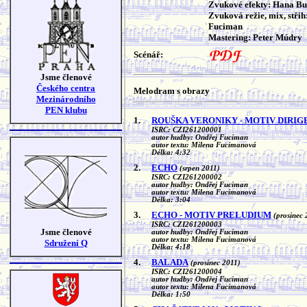
Zvukové efekty: Hana B
Zvuková režie, mix, střih
Fuciman
Mastering: Peter Múdry
Scénář:
Jsme členové
Českého centra
Melodram s obrazy
Mezinárodního
PEN klubu
1.
ROUŠKA VERONIKY - MOTIV DIRIG
ISRC: CZI261200001
autor hudby: Ondřej Fuciman
autor textu: Milena Fucimanová
Délka: 4:32
2.
ECHO
(srpen 2011)
ISRC: CZI261200002
autor hudby: Ondřej Fuciman
autor textu: Milena Fucimanová
Délka: 3:04
3.
ECHO - MOTIV PRELUDIUM
(prosinec 
ISRC: CZI261200003
Jsme členové
autor hudby: Ondřej Fuciman
autor textu: Milena Fucimanová
Sdružení Q
Délka: 4:18
4.
BALADA
(prosinec 2011)
ISRC: CZI261200004
autor hudby: Ondřej Fuciman
autor textu: Milena Fucimanová
Délka: 1:50