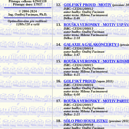
Přístupy celkem: 62941510
12.
GOLFSKÝ PROUD - MOTIV
Přístupy dnes: 17937
(prosinec 2
ISRC: CZI261200012
© 2004-2024
autor hudby: Ondřej Fuciman
Ing. Ondřej Fuciman, Ph.D.
autor textu: Milena Fucimanová
Délka: 0:46
Optimalizováno pro rozlišení:
13.
ROUŠKA VERONIKY - MOTIV USPÁ
1280x720 a vyšší
ISRC: CZI261200013
autor hudby: Ondřej Fuciman
autor textu: Milena Fucimanová
Délka: 2:18
14.
GALAXIE A GALAKONCERTY I
(prosi
ISRC: CZI261200014
autor hudby: Ondřej Fuciman
Délka: 3:47
15.
ROUŠKA VERONIKY - MOTIV KOSM
ISRC: CZI261200015
autor hudby: Ondřej Fuciman
autor textu: Milena Fucimanová
Délka: 4:25
16.
GOLFSKÝ PROUD
(srpen 2011)
ISRC: CZI261200016
autor hudby: Ondřej Fuciman
autor textu: Milena Fucimanová
Délka: 6:00
17.
ROUŠKA VERONIKY - MOTIV PART
ISRC: CZI261200017
autor hudby: Ondřej Fuciman
autor textu: Milena Fucimanová
Délka: 2:21
18.
SÓLO PRO HOUSLISTKU
(prosinec 2011
ISRC: CZI261200018
autor hudby: Ondřej Fuciman