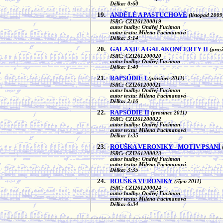
Délka: 0:60
19.
ANDĚLÉ A PASTUCHOVÉ
(listopad 2009
ISRC: CZI261200019
autor hudby: Ondřej Fuciman
autor textu: Milena Fucimanová
Délka: 3:14
20.
GALAXIE A GALAKONCERTY II
(pros
ISRC: CZI261200020
autor hudby: Ondřej Fuciman
Délka: 1:40
21.
RAPSÓDIE I
(prosinec 2011)
ISRC: CZI261200021
autor hudby: Ondřej Fuciman
autor textu: Milena Fucimanová
Délka: 2:16
22.
RAPSÓDIE II
(prosinec 2011)
ISRC: CZI261200022
autor hudby: Ondřej Fuciman
autor textu: Milena Fucimanová
Délka: 1:35
23.
ROUŠKA VERONIKY - MOTIV PSANÍ
ISRC: CZI261200023
autor hudby: Ondřej Fuciman
autor textu: Milena Fucimanová
Délka: 3:35
24.
ROUŠKA VERONIKY
(říjen 2011)
ISRC: CZI261200024
autor hudby: Ondřej Fuciman
autor textu: Milena Fucimanová
Délka: 6:34