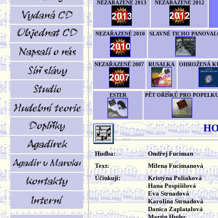
NEZAŘAZENÉ 2013
NEZAŘAZENÉ 2012
NEZAŘAZENÉ 2010
SLAVNÉ TICHO PANOVAL
NEZAŘAZENÉ 2007
RUSALKA
OHROŽENÁ K
ESTER
PĚT OŘÍŠKŮ PRO POPELK
HO
Hudba:
Ondřej Fuciman
Text:
Milena Fucimanová
Účinkují:
Kristýna Poliaková
Hana Pospíšilová
Eva Strnadová
Karolina Strnadová
Danica Zaplatalová
Martin Hudec