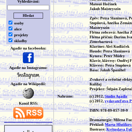
Vyhledávání:
Matouš Hořínek
Jakub Maistryszin
Zpěv: Petra Slaninová, P
Stupňová, Anežka Zemán
osoby
Maistryszin
akce
Flétna zobcová: Anežka
projekty
Flétna příčná: Darina Iv
skladby
Zitterbartová
Klarinet: Aleš Kudláček
Agadir na facebooku:
Housle: Petra Slaninová
Kytara: Peter Múdry
Klavír, klávesy: Ondřej 
Klávesy: Petra Stupňová
Agadir na Instagramu:
Basa: Jakub Španihel
Zvukové a světelné efekt
Agadir na Wikipedii:
Kulifaj
Projekce: Štěpán Zapleta
Nahráno:
(c) 2012,
Studio Agadir
(c) 2012,
vydavateľstvo 
Kanál RSS:
ISBN: 978-89-057-39-9
Dramaturgie: Milena Fu
Překlad:
Marta Hlušíkov
Ilustrace:
Květoslava Ful