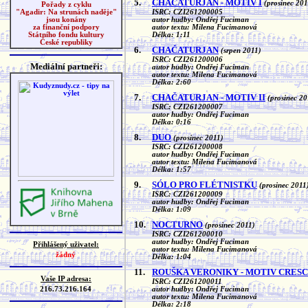
5.
CHAČATURJAN - MOTIV I
(prosinec 201
Pořady z cyklu
ISRC: CZI261200005
"Agadir: Na strunách naděje"
autor hudby: Ondřej Fuciman
jsou konány
autor textu: Milena Fucimanová
za finanční podpory
Délka: 1:11
Státního fondu kultury
České republiky
6.
CHAČATURJAN
(srpen 2011)
ISRC: CZI261200006
Mediální partneři:
autor hudby: Ondřej Fuciman
autor textu: Milena Fucimanová
Délka: 2:60
7.
CHAČATURJAN - MOTIV II
(prosinec 20
ISRC: CZI261200007
autor hudby: Ondřej Fuciman
Délka: 0:16
8.
DUO
(prosinec 2011)
ISRC: CZI261200008
autor hudby: Ondřej Fuciman
autor textu: Milena Fucimanová
Délka: 1:57
9.
SÓLO PRO FLÉTNISTKU
(prosinec 2011
ISRC: CZI261200009
autor hudby: Ondřej Fuciman
Délka: 1:09
10.
NOCTURNO
(prosinec 2011)
ISRC: CZI261200010
autor hudby: Ondřej Fuciman
Přihlášený uživatel:
autor textu: Milena Fucimanová
žádný
Délka: 1:04
11.
ROUŠKA VERONIKY - MOTIV CRES
Vaše IP adresa:
ISRC: CZI261200011
216.73.216.164
autor hudby: Ondřej Fuciman
autor textu: Milena Fucimanová
Délka: 2:18