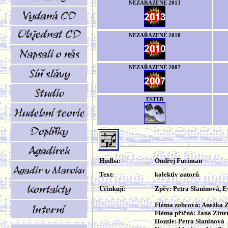
NEZAŘAZENÉ 2013
NEZAŘAZENÉ 2010
NEZAŘAZENÉ 2007
ESTER
Hudba:
Ondřej Fuciman
Text:
kolektiv autorů
Účinkují:
Zpěv: Petra Slaninová, 
Flétna zobcová: Anežka
Flétna příčná: Jana Zitt
Housle: Petra Slaninová