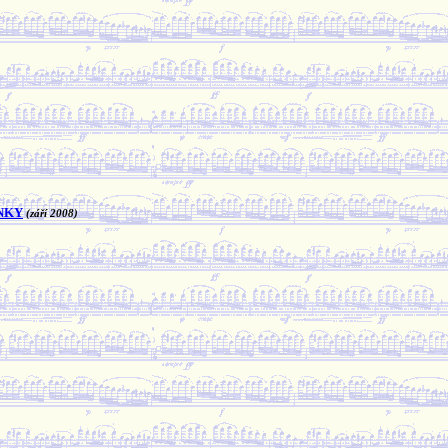
)
ÁNKY
(září 2008)