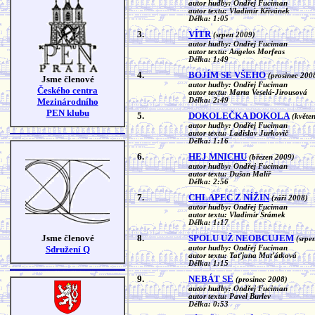
autor hudby: Ondřej Fuciman
autor textu: Vladimír Křívánek
Délka: 1:05
3.
VÍTR
(srpen 2009)
autor hudby: Ondřej Fuciman
autor textu: Angelos Morfeas
Délka: 1:49
4.
BOJÍM SE VŠEHO
(prosinec 200
Jsme členové
autor hudby: Ondřej Fuciman
Českého centra
autor textu: Marta Veselá-Jirousová
Mezinárodního
Délka: 2:49
PEN klubu
5.
DOKOLEČKA DOKOLA
(květe
autor hudby: Ondřej Fuciman
autor textu: Ladislav Jurkovič
Délka: 1:16
6.
HEJ MNICHU
(březen 2009)
autor hudby: Ondřej Fuciman
autor textu: Dušan Malíř
Délka: 2:56
7.
CHLAPEC Z NÍŽIN
(září 2008)
autor hudby: Ondřej Fuciman
autor textu: Vladimír Šrámek
Délka: 1:17
Jsme členové
8.
SPOLU UŽ NEOBCUJEM
(srpe
Sdružení Q
autor hudby: Ondřej Fuciman
autor textu: Taťjana Maťátková
Délka: 1:15
9.
NEBÁT SE
(prosinec 2008)
autor hudby: Ondřej Fuciman
autor textu: Pavel Burlev
Délka: 0:53