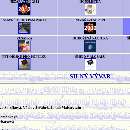
NEZAŘAZENÉ 2012
HOUSLISTKA
SLAVNÉ TICHO PANOVALO
NEZAŘAZENÉ 2009
RUSALKA
OHROŽENÁ KULTURA
Š
PĚT OŘÍŠKŮ PRO POPELKU
ŠMEJD V ALOBALU
SILNÝ VÝVAR
Eva Smrčková, Václav Jeřábek, Jakub Maistryszin
 Zemánková
erbartová