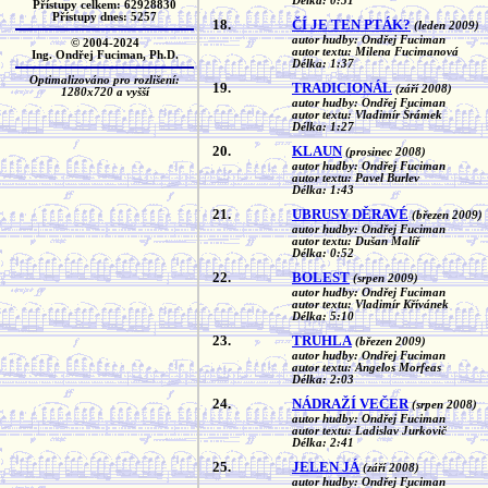
Délka: 0:51
Přístupy celkem: 62928830
Přístupy dnes: 5257
18.
ČÍ JE TEN PTÁK?
(leden 2009)
autor hudby: Ondřej Fuciman
© 2004-2024
autor textu: Milena Fucimanová
Ing. Ondřej Fuciman, Ph.D.
Délka: 1:37
Optimalizováno pro rozlišení:
19.
TRADICIONÁL
(září 2008)
1280x720 a vyšší
autor hudby: Ondřej Fuciman
autor textu: Vladimír Šrámek
Délka: 1:27
20.
KLAUN
(prosinec 2008)
autor hudby: Ondřej Fuciman
autor textu: Pavel Burlev
Délka: 1:43
21.
UBRUSY DĚRAVÉ
(březen 2009)
autor hudby: Ondřej Fuciman
autor textu: Dušan Malíř
Délka: 0:52
22.
BOLEST
(srpen 2009)
autor hudby: Ondřej Fuciman
autor textu: Vladimír Křívánek
Délka: 5:10
23.
TRUHLA
(březen 2009)
autor hudby: Ondřej Fuciman
autor textu: Angelos Morfeas
Délka: 2:03
24.
NÁDRAŽÍ VEČER
(srpen 2008)
autor hudby: Ondřej Fuciman
autor textu: Ladislav Jurkovič
Délka: 2:41
25.
JELEN JÁ
(září 2008)
autor hudby: Ondřej Fuciman