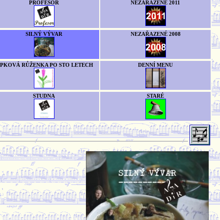
PROFESOR
NEZAŘAZENÉ 2011
SILNÝ VÝVAR
NEZAŘAZENÉ 2008
ÍPKOVÁ RŮŽENKA PO STO LETECH
DENNÍ MENU
STUDNA
STARÉ