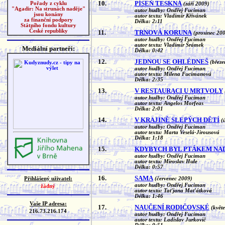
10.
PÍSEŇ TESKNÁ
Pořady z cyklu
(září 2009)
"Agadir: Na strunách naděje"
autor hudby: Ondřej Fuciman
jsou konány
autor textu: Vladimír Křívánek
za finanční podpory
Délka: 2:11
Státního fondu kultury
České republiky
11.
TRNOVÁ KORUNA
(prosinec 20
autor hudby: Ondřej Fuciman
autor textu: Vladimír Šrámek
Mediální partneři:
Délka: 0:42
12.
JEDNOU SE OHLÉDNEŠ
(březe
autor hudby: Ondřej Fuciman
autor textu: Milena Fucimanová
Délka: 2:35
13.
V RESTAURACI U MRTVOLY
autor hudby: Ondřej Fuciman
autor textu: Angelos Morfeas
Délka: 2:01
14.
V KRAJINĚ SLEPÝCH DĚTÍ
(
autor hudby: Ondřej Fuciman
autor textu: Marta Veselá-Jirousová
Délka: 1:18
15.
KDYBYCH BYL PTÁKEM NA
autor hudby: Ondřej Fuciman
autor textu: Miroslav Hule
Délka: 0:57
16.
SAMA
Přihlášený uživatel:
(červenec 2009)
autor hudby: Ondřej Fuciman
žádný
autor textu: Taťjana Maťátková
Délka: 1:46
Vaše IP adresa:
17.
NAUČENÍ RODIČOVSKÉ
(květ
216.73.216.174
autor hudby: Ondřej Fuciman
autor textu: Ladislav Jurkovič