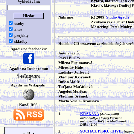
Kytara, klarinet: Jan Z
Vyhledávání:
Klavír. klávesy: Ondřej 
Nahráno:
(c) 2009,
Studio Agadir
Zvuková režie, mix: Ond
osoby
Mastering: Peter Múdry
akce
projekty
skladby
Hudební CD sestaveno ze zhudebněných veršů
Agadir na facebooku:
Autoři textů:
Pavel Burlev
Milena Fucimanová
Miroslav Hule
Agadir na Instagramu:
Ladislav Jurkovič
Vladimír Křivánek
Dušan Malíř
Agadir na Wikipedii:
Taťjana Maťátková
Angelos Morfeas
Vladimír Šrámek
Marta Veselá-Jirousová
Kanál RSS:
1.
KRAKSNA
(duben 2008)
autor hudby: Ondřej Fuciman
autor textu: Taťjana Maťátková
Délka: 2:00
2.
SOCHA Z PÍSKU CHVIL
(srpen