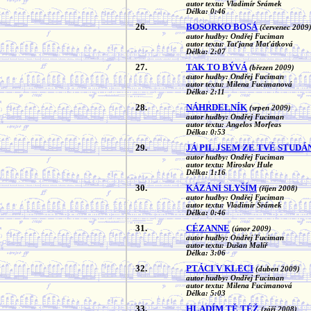
autor textu: Vladimír Šrámek
Délka: 0:46
26.
BOSORKO BOSÁ
(červenec 2009
autor hudby: Ondřej Fuciman
autor textu: Taťjana Maťátková
Délka: 2:07
27.
TAK TO BÝVÁ
(březen 2009)
autor hudby: Ondřej Fuciman
autor textu: Milena Fucimanová
Délka: 2:11
28.
NÁHRDELNÍK
(srpen 2009)
autor hudby: Ondřej Fuciman
autor textu: Angelos Morfeas
Délka: 0:53
29.
JÁ PIL JSEM ZE TVÉ STUD
autor hudby: Ondřej Fuciman
autor textu: Miroslav Hule
Délka: 1:16
30.
KÁZÁNÍ SLYŠÍM
(říjen 2008)
autor hudby: Ondřej Fuciman
autor textu: Vladimír Šrámek
Délka: 0:46
31.
CÉZANNE
(únor 2009)
autor hudby: Ondřej Fuciman
autor textu: Dušan Malíř
Délka: 3:06
32.
PTÁCI V KLECI
(duben 2009)
autor hudby: Ondřej Fuciman
autor textu: Milena Fucimanová
Délka: 5:03
33.
HLADÍM TĚ TÉŽ
(září 2008)