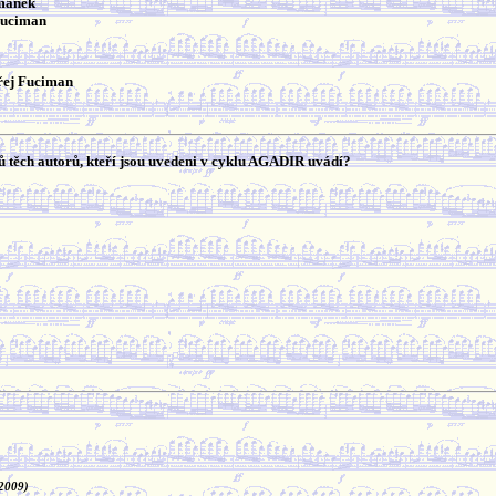
emánek
Fuciman
řej Fuciman
 těch autorů, kteří jsou uvedeni v cyklu AGADIR uvádí?
 2009)