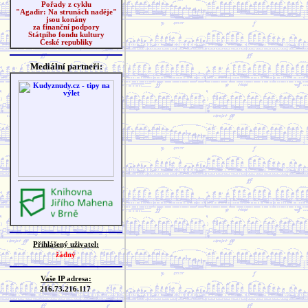
Pořady z cyklu
"Agadir: Na strunách naděje"
jsou konány
za finanční podpory
Státního fondu kultury
České republiky
Mediální partneři:
Přihlášený uživatel:
žádný
Vaše IP adresa:
216.73.216.117