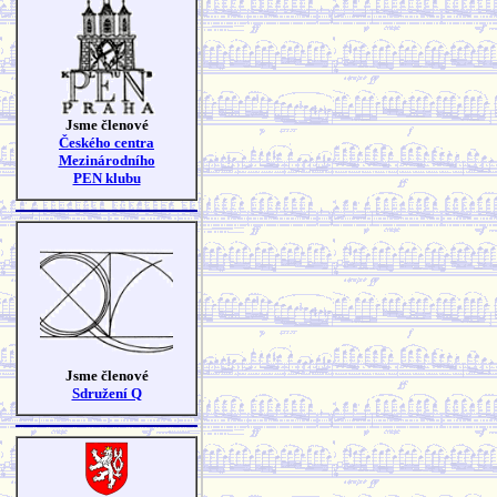
Jsme členové
Českého centra
Mezinárodního
PEN klubu
Jsme členové
Sdružení Q