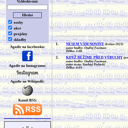
Vyhledávání:
osoby
akce
projekty
skladby
1.
NESEM VÁM NOVINY
(květen 2023)
Agadir na facebooku:
autor hudby: Ondřej Fuciman
Délka: 1:06
2.
KDYŽ BEŽÍME PŘED VÝBUCHY
(pr
autor hudby: Ondřej Fuciman
autor textu: Siarhiej Prylucki
Agadir na Instagramu:
Délka: 6:01
Agadir na Wikipedii:
Kanál RSS: