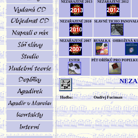
NEZAŘAZENÉ 2013
NEZAŘAZENÉ 2012
NEZAŘAZENÉ 2010
SLAVNÉ TICHO PANOVAL
NEZAŘAZENÉ 2007
RUSALKA
OHROŽENÁ K
ESTER
PĚT OŘÍŠKŮ PRO POPELK
NEZA
Hudba:
Ondřej Fuciman