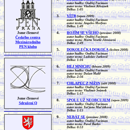
autor hudby: Ondřej Fuciman
autor textu: Vladimír Křívánek
Délka: 1:05
3.
VÍTR
(srpen 2009)
autor hudby: Ondřej Fuciman
autor textu: Angelos Morfeas
Délka: 1:49
Jsme členové
4.
BOJÍM SE VŠEHO
(prosinec 2008)
Českého centra
autor hudby: Ondřej Fuciman
autor textu: Marta Veselá-Jirousová
Mezinárodního
Délka: 2:49
PEN klubu
5.
DOKOLEČKA DOKOLA
(květen 2008)
autor hudby: Ondřej Fuciman
autor textu: Ladislav Jurkovič
Délka: 1:16
6.
HEJ MNICHU
(březen 2009)
autor hudby: Ondřej Fuciman
autor textu: Dušan Malíř
Délka: 2:56
7.
CHLAPEC Z NÍŽIN
(září 2008)
autor hudby: Ondřej Fuciman
autor textu: Vladimír Šrámek
Délka: 1:17
Jsme členové
8.
SPOLU UŽ NEOBCUJEM
(srpen 2009)
Sdružení Q
autor hudby: Ondřej Fuciman
autor textu: Taťjana Maťátková
Délka: 1:15
9.
NEBÁT SE
(prosinec 2008)
autor hudby: Ondřej Fuciman
autor textu: Pavel Burlev
Délka: 0:53