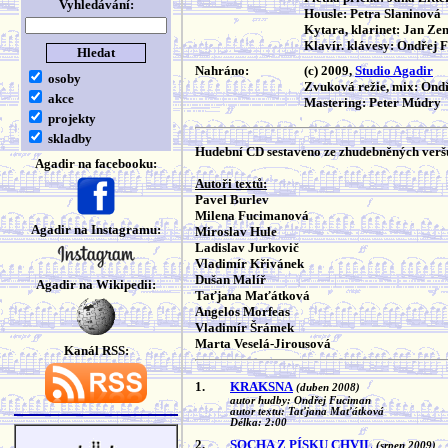
Vyhledávání:
Housle: Petra Slaninová
Kytara, klarinet: Jan Z
Klavír. klávesy: Ondřej 
Nahráno:
(c) 2009,
Studio Agadir
osoby
Zvuková režie, mix: Ond
akce
Mastering: Peter Múdry
projekty
skladby
Hudební CD sestaveno ze zhudebněných veršů
Agadir na facebooku:
Autoři textů:
Pavel Burlev
Milena Fucimanová
Agadir na Instagramu:
Miroslav Hule
Ladislav Jurkovič
Vladimír Křivánek
Dušan Malíř
Agadir na Wikipedii:
Taťjana Maťátková
Angelos Morfeas
Vladimír Šrámek
Marta Veselá-Jirousová
Kanál RSS:
1.
KRAKSNA
(duben 2008)
autor hudby: Ondřej Fuciman
autor textu: Taťjana Maťátková
Délka: 2:00
2.
SOCHA Z PÍSKU CHVIL
(srpen 2009)