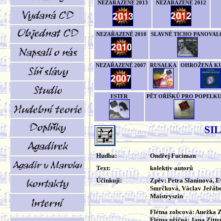
NEZAŘAZENÉ 2013
NEZAŘAZENÉ 2012
NEZAŘAZENÉ 2010
SLAVNÉ TICHO PANOVAL
NEZAŘAZENÉ 2007
RUSALKA
OHROŽENÁ K
ESTER
PĚT OŘÍŠKŮ PRO POPELK
SI
Hudba:
Ondřej Fuciman
Text:
kolektiv autorů
Účinkují:
Zpěv: Petra Slaninová, E
Smrčková, Václav Jeřábe
Maistryszin
Flétna zobcová: Anežka
Flétna příčná: Jana Zitt