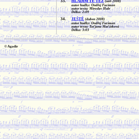
33.
HLADÍM TĚ TÉŽ
(září 2008)
autor hudby: Ondřej Fuciman
autor textu: Miroslav Hule
Délka: 2:09
34.
JEŠTĚ
(duben 2008)
autor hudby: Ondřej Fuciman
autor textu: Taťjana Maťátková
Délka: 3:03
© Agadir