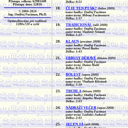
Přístupy celkem: 62981440
Délka: 0:51
Přístupy dnes: 12816
18.
ČÍ JE TEN PTÁK?
(leden 2009)
© 2004-2024
autor hudby: Ondřej Fuciman
Ing. Ondřej Fuciman, Ph.D.
autor textu: Milena Fucimanová
Délka: 1:37
Optimalizováno pro rozlišení:
19.
TRADICIONÁL
1280x720 a vyšší
(září 2008)
autor hudby: Ondřej Fuciman
autor textu: Vladimír Šrámek
Délka: 1:27
20.
KLAUN
(prosinec 2008)
autor hudby: Ondřej Fuciman
autor textu: Pavel Burlev
Délka: 1:43
21.
UBRUSY DĚRAVÉ
(březen 2009)
autor hudby: Ondřej Fuciman
autor textu: Dušan Malíř
Délka: 0:52
22.
BOLEST
(srpen 2009)
autor hudby: Ondřej Fuciman
autor textu: Vladimír Křívánek
Délka: 5:10
23.
TRUHLA
(březen 2009)
autor hudby: Ondřej Fuciman
autor textu: Angelos Morfeas
Délka: 2:03
24.
NÁDRAŽÍ VEČER
(srpen 2008)
autor hudby: Ondřej Fuciman
autor textu: Ladislav Jurkovič
Délka: 2:41
25.
JELEN JÁ
(září 2008)