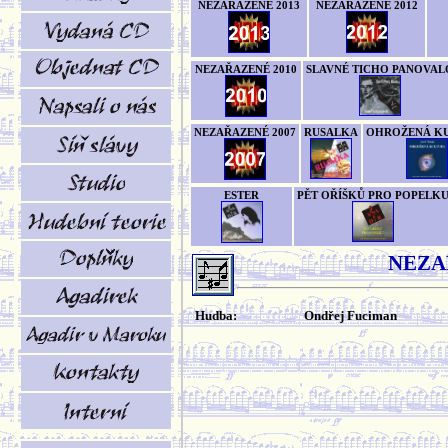
NEZAŘAZENÉ 2013
NEZAŘAZENÉ 2012
NEZAŘAZENÉ 2010
SLAVNÉ TICHO PANOVAL
NEZAŘAZENÉ 2007
RUSALKA
OHROŽENÁ K
ESTER
PĚT OŘÍŠKŮ PRO POPELK
NEZA
Hudba:
Ondřej Fuciman