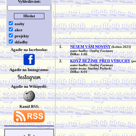
Vyhledávání:
osoby
akce
projekty
skladby
1.
NESEM VÁM NOVINY
(květen 2023)
Agadir na facebooku:
autor hudby: Ondřej Fuciman
Délka: 1:06
2.
KDYŽ BEŽÍME PŘED VÝBUCHY
(pr
autor hudby: Ondřej Fuciman
autor textu: Siarhiej Prylucki
Agadir na Instagramu:
Délka: 6:01
Agadir na Wikipedii:
Kanál RSS: