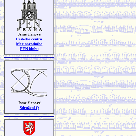
Jsme členové
Českého centra
Mezinárodního
PEN klubu
Jsme členové
Sdružení Q