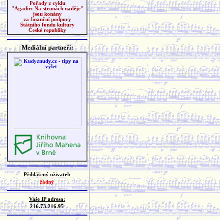
Pořady z cyklu
"Agadir: Na strunách naděje"
jsou konány
za finanční podpory
Státního fondu kultury
České republiky
Mediální partneři:
Přihlášený uživatel:
žádný
Vaše IP adresa:
216.73.216.95