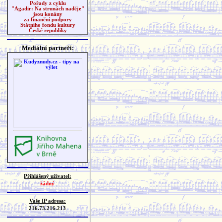
Pořady z cyklu
"Agadir: Na strunách naděje"
jsou konány
za finanční podpory
Státního fondu kultury
České republiky
Mediální partneři:
Přihlášený uživatel:
žádný
Vaše IP adresa:
216.73.216.213