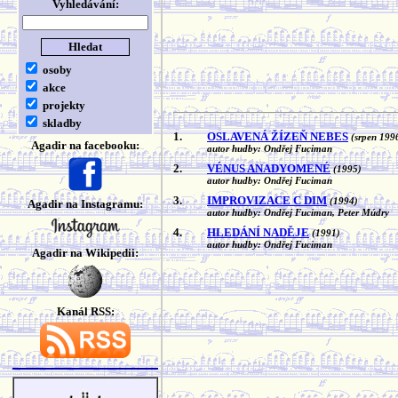
Vyhledávání:
osoby
akce
projekty
skladby
1.
OSLAVENÁ ŽÍZEŇ NEBES
(srpen 199
Agadir na facebooku:
autor hudby: Ondřej Fuciman
2.
VÉNUS ANADYOMENÉ
(1995)
autor hudby: Ondřej Fuciman
3.
IMPROVIZACE C DIM
(1994)
Agadir na Instagramu:
autor hudby: Ondřej Fuciman, Peter Múdry
4.
HLEDÁNÍ NADĚJE
(1991)
autor hudby: Ondřej Fuciman
Agadir na Wikipedii:
Kanál RSS: