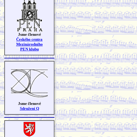
Jsme členové
Českého centra
Mezinárodního
PEN klubu
Jsme členové
Sdružení Q