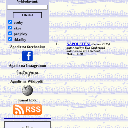
Vyhledávání:
osoby
akce
projekty
skladby
1.
NAPOUŠTĚNÍ
(červen 2015)
Agadir na facebooku:
autor hudby: Eva Gruberová
autor textu: Ivo Odehnal
Délka: 3:20
Agadir na Instagramu:
Agadir na Wikipedii:
Kanál RSS: