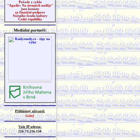
Pořady z cyklu
"Agadir: Na strunách naděje"
jsou konány
za finanční podpory
Státního fondu kultury
České republiky
Mediální partneři:
Přihlášený uživatel:
žádný
Vaše IP adresa:
216.73.216.150