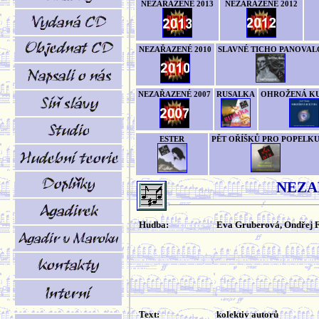
NEZAŘAZENÉ 2013
NEZAŘAZENÉ 2012
NEZAŘAZENÉ 2010
SLAVNÉ TICHO PANOVAL
NEZAŘAZENÉ 2007
RUSALKA
OHROŽENÁ K
ESTER
PĚT OŘÍŠKŮ PRO POPELK
NEZA
Hudba:
Eva Gruberová, Ondřej 
Text:
kolektiv autorů