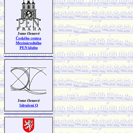
Jsme členové
Českého centra
Mezinárodního
PEN klubu
Jsme členové
Sdružení Q