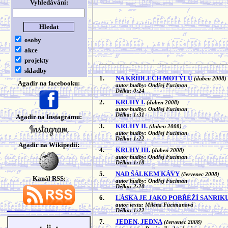
Vyhledávání:
osoby
akce
projekty
skladby
1.
NA KŘÍDLECH MOTÝLŮ
(duben 2008)
Agadir na facebooku:
autor hudby: Ondřej Fuciman
Délka: 0:24
2.
KRUHY I.
(duben 2008)
autor hudby: Ondřej Fuciman
Délka: 1:31
Agadir na Instagramu:
3.
KRUHY II.
(duben 2008)
autor hudby: Ondřej Fuciman
Délka: 1:22
Agadir na Wikipedii:
4.
KRUHY III.
(duben 2008)
autor hudby: Ondřej Fuciman
Délka: 1:18
5.
NAD ŠÁLKEM KÁVY
(červenec 2008)
Kanál RSS:
autor hudby: Ondřej Fuciman
Délka: 2:20
6.
LÁSKA JE JAKO POBŘEŽÍ SANRIK
autor textu: Milena Fucimanová
Délka: 1:22
7.
JEDEN, JEDNA
(červenec 2008)