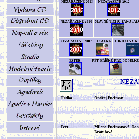
NEZAŘAZENÉ 2013
NEZAŘAZENÉ 2012
NEZAŘAZENÉ 2010
SLAVNÉ TICHO PANOVAL
NEZAŘAZENÉ 2007
RUSALKA
OHROŽENÁ K
ESTER
PĚT OŘÍŠKŮ PRO POPELK
NEZA
Hudba:
Ondřej Fuciman
Text:
Milena Fucimanová, Dan
Bronišová