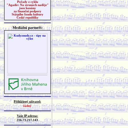
Pořady z cyklu
"Agadir: Na strunách naděje"
jsou konány
za finanční podpory
Státního fondu kultury
České republiky
Mediální partneři:
Přihlášený uživatel:
žádný
Vaše IP adresa:
216.73.217.143