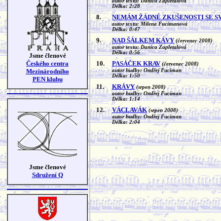
autor textu: Danica Zapletalová
Délka: 2:28
8.
NEMÁM ŽÁDNÉ ZKUŠENOSTI SE S
autor textu: Milena Fucimanová
Délka: 0:47
9.
NAD ŠÁLKEM KÁVY
(červenec 2008)
autor textu: Danica Zapletalová
Délka: 0:56
Jsme členové
Českého centra
10.
PASÁČEK KRAV
(červenec 2008)
Mezinárodního
autor hudby: Ondřej Fuciman
Délka: 1:50
PEN klubu
11.
KRÁVY
(srpen 2008)
autor hudby: Ondřej Fuciman
Délka: 1:14
12.
VÁCLAVÁK
(srpen 2008)
autor hudby: Ondřej Fuciman
Délka: 2:04
Jsme členové
Sdružení Q