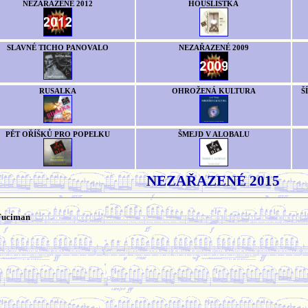
NEZAŘAZENÉ 2012
HOUSLISTKA
SLAVNÉ TICHO PANOVALO
NEZAŘAZENÉ 2009
RUSALKA
OHROŽENÁ KULTURA
Š
PĚT OŘÍŠKŮ PRO POPELKU
ŠMEJD V ALOBALU
NEZAŘAZENÉ 2015
Fuciman