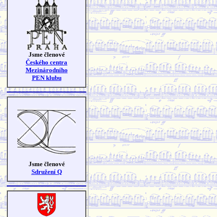
Jsme členové
Českého centra
Mezinárodního
PEN klubu
Jsme členové
Sdružení Q