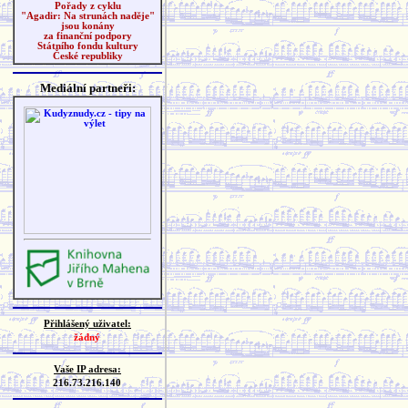
Pořady z cyklu
"Agadir: Na strunách naděje"
jsou konány
za finanční podpory
Státního fondu kultury
České republiky
Mediální partneři:
Přihlášený uživatel:
žádný
Vaše IP adresa:
216.73.216.140