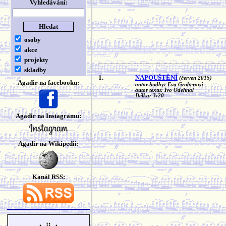
Vyhledávání:
osoby
akce
projekty
skladby
1.
NAPOUŠTĚNÍ
(červen 2015)
Agadir na facebooku:
autor hudby: Eva Gruberová
autor textu: Ivo Odehnal
Délka: 3:20
Agadir na Instagramu:
Agadir na Wikipedii:
Kanál RSS: