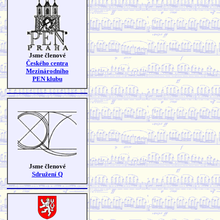
Jsme členové
Českého centra
Mezinárodního
PEN klubu
Jsme členové
Sdružení Q