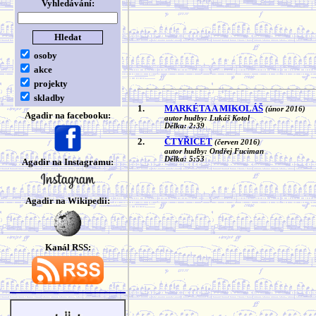
Vyhledávání:
osoby
akce
projekty
skladby
1.
MARKÉTA A MIKOLÁŠ
(únor 2016)
Agadir na facebooku:
autor hudby: Lukáš Kotol
Délka: 2:39
2.
ČTYŘICET
(červen 2016)
autor hudby: Ondřej Fuciman
Délka: 5:53
Agadir na Instagramu:
Agadir na Wikipedii:
Kanál RSS: