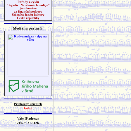
Pořady z cyklu
"Agadir: Na strunách naděje"
jsou konány
za finanční podpory
Státního fondu kultury
České republiky
Mediální partneři:
Přihlášený uživatel:
žádný
Vaše IP adresa:
216.73.217.126