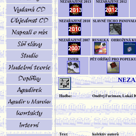
NEZAŘAZENÉ 2013
NEZAŘAZENÉ 2012
NEZAŘAZENÉ 2010
SLAVNÉ TICHO PANOVAL
NEZAŘAZENÉ 2007
RUSALKA
OHROŽENÁ K
ESTER
PĚT OŘÍŠKŮ PRO POPELK
NEZA
Hudba:
Ondřej Fuciman, Lukáš K
Text:
kolektiv autorů