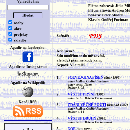
Vyhledávání:
Flétna zobcová: Jitka Mi
Flétna altová: Andrea M
Kytara: Peter Múdry
Klavír: Ondřej Fuciman
osoby
akce
projekty
Scénář:
skladby
Agadir na facebooku:
Kdo jsem?
Stín modřínu se do mě zavěsí,
ale když ptám se kudy kam,
Nepoví. Ví a mlčí.
Agadir na Instagramu:
1.
SOLVEJGINA PÍSEŇ
(únor 1998)
autor hudby: Ondřej Fuciman
Agadir na Wikipedii:
autor textu: Ibsen
Délka: 3:05
2.
VÝSTUP PRVNÍ
(1998)
autor textu: Milena Fucimanová
Kanál RSS:
3.
ZDÁNÍ VĚČNÉ POUTI
(listopad 1997)
autor hudby: Ondřej Fuciman
Délka: 4:14
4.
VÝSTUP DRUHÝ
(1998)
autor textu: Milena Fucimanová
5.
NOE
(září 1998)