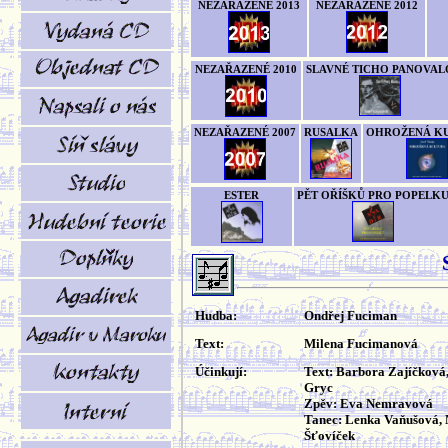
NEZAŘAZENÉ 2013
NEZAŘAZENÉ 2012
NEZAŘAZENÉ 2010
SLAVNÉ TICHO PANOVAL
NEZAŘAZENÉ 2007
RUSALKA
OHROŽENÁ K
ESTER
PĚT OŘÍŠKŮ PRO POPELK
Hudba:
Ondřej Fuciman
Text:
Milena Fucimanová
Účinkují:
Text: Barbora Zajíčková
Gryc
Zpěv: Eva Nemravová
Tanec: Lenka Vaňušová, 
Šťovíček