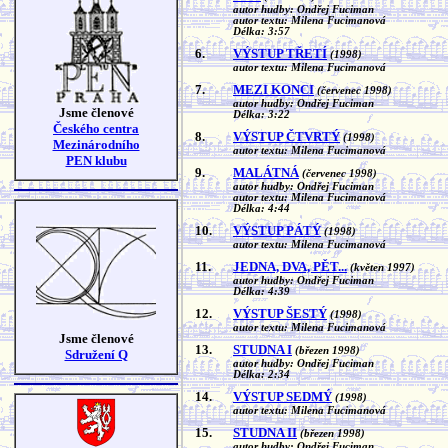
autor hudby: Ondřej Fuciman
autor textu: Milena Fucimanová
Délka: 3:57
6.
VÝSTUP TŘETÍ
(1998)
autor textu: Milena Fucimanová
7.
MEZI KONCI
(červenec 1998)
autor hudby: Ondřej Fuciman
Jsme členové
Délka: 3:22
Českého centra
8.
VÝSTUP ČTVRTÝ
(1998)
Mezinárodního
autor textu: Milena Fucimanová
PEN klubu
9.
MALÁTNÁ
(červenec 1998)
autor hudby: Ondřej Fuciman
autor textu: Milena Fucimanová
Délka: 4:44
10.
VÝSTUP PÁTÝ
(1998)
autor textu: Milena Fucimanová
11.
JEDNA, DVA, PĚT...
(květen 1997)
autor hudby: Ondřej Fuciman
Délka: 4:39
12.
VÝSTUP ŠESTÝ
(1998)
autor textu: Milena Fucimanová
Jsme členové
13.
STUDNA I
(březen 1998)
Sdružení Q
autor hudby: Ondřej Fuciman
Délka: 2:34
14.
VÝSTUP SEDMÝ
(1998)
autor textu: Milena Fucimanová
15.
STUDNA II
(březen 1998)
autor hudby: Ondřej Fuciman