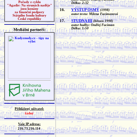
Pořady z cyklu
Délka: 2:32
"Agadir: Na strunách naděje"
jsou konány
16.
VÝSTUP OSMÝ
(1998)
za finanční podpory
autor textu: Milena Fucimanová
Státního fondu kultury
České republiky
17.
STUDNA III
(březen 1998)
autor hudby: Ondřej Fuciman
Délka: 1:50
Mediální partneři:
Přihlášený uživatel:
žádný
Vaše IP adresa:
216.73.216.114