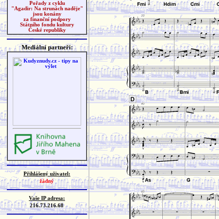
Pořady z cyklu
"Agadir: Na strunách naděje"
jsou konány
za finanční podpory
Státního fondu kultury
České republiky
Mediální partneři:
Přihlášený uživatel:
žádný
Vaše IP adresa:
216.73.216.68