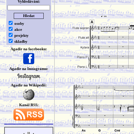
Vyhledávání:
osoby
akce
projekty
skladby
Agadir na facebooku:
Agadir na Instagramu:
Agadir na Wikipedii:
Kanál RSS: