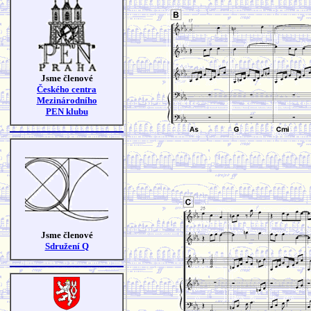
Jsme členové
Českého centra
Mezinárodního
PEN klubu
Jsme členové
Sdružení Q