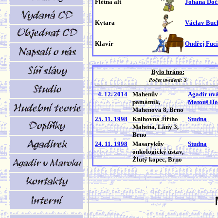
Flétna alt
Johana Doč
Kytara
Václav Buc
Klavír
Ondřej Fuc
Bylo hráno:
Počet uvedení: 3
4. 12. 2014
Mahenův
Agadir uvád
památník,
Matouš Ho
Mahenova 8, Brno
25. 11. 1998
Knihovna Jiřího
Studna
Mahena, Lány 3,
Brno
24. 11. 1998
Masarykův
Studna
onkologický ústav,
Žlutý kopec, Brno